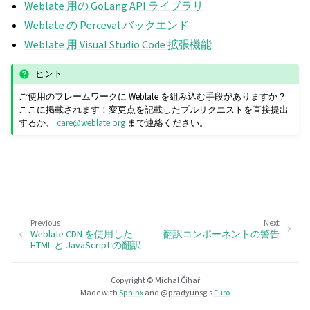
Weblate 用の GoLang API ライブラリ
Weblate の Perceval バックエンド
Weblate 用 Visual Studio Code 拡張機能
ヒント
ご使用のフレームワークに Weblate を組み込む手段がありますか？
ここに掲載されます！変更点を記載したプルリクエストを直接提出
するか、
care
@
weblate
.
org
まで連絡ください。
Previous
Next
Weblate CDN を使用した
翻訳コンポーネントの警告
HTML と JavaScript の翻訳
Copyright © Michal Čihař
Made with
Sphinx
and
@pradyunsg
's
Furo