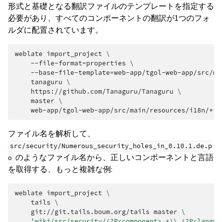
形式と基礎となる翻訳ファイルのテンプレートを指定する
必要があり、すべてのコンポーネントの翻訳が1つのフォ
ルダに配置されています。
weblate
import_project
\
--file-format
=
properties
\
--base-file-template
=
web-app/tgol-web-app/src/ma
tanaguru
\
https://github.com/Tanaguru/Tanaguru
\
master
\
ファイル名を解析して、
src/security/Numerous_security_holes_in_0.10.1.de.p
のようなファイル名から、正しいコンポーネントと言語
o
を取得する、もっと複雑な例:
weblate
import_project
\
tails
\
git://git.tails.boum.org/tails
master
\
'wiki/src/security/(?P<component>.*)\.(?P<langua