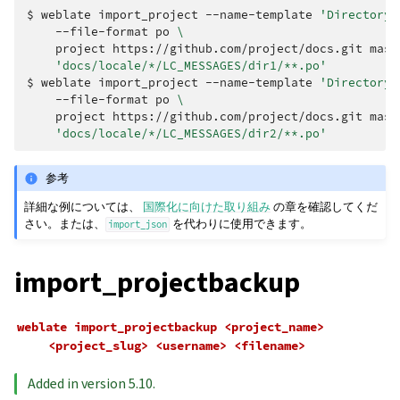
$ 
weblate
import_project
--name-template
'Directory 
--file-format
po
\
project
https://github.com/project/docs.git
mast
'docs/locale/*/LC_MESSAGES/dir1/**.po'
$ 
weblate
import_project
--name-template
'Directory 
--file-format
po
\
project
https://github.com/project/docs.git
mast
'docs/locale/*/LC_MESSAGES/dir2/**.po'
参考
詳細な例については、
国際化に向けた取り組み
の章を確認してくだ
さい。または、
を代わりに使用できます。
import_json
import_projectbackup
weblate
import_projectbackup
<project_name>
<project_slug>
<username>
<filename>
Added in version 5.10.