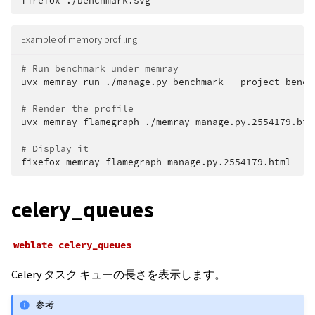
firefox
Example of memory profiling
# Run benchmark under memray
uvx
memray
run
./manage.py
benchmark
--project
bench
# Render the profile
uvx
memray
flamegraph
./memray-manage.py.2554179.bin

# Display it
fixefox
celery_queues
weblate
celery_queues
Celery タスク キューの長さを表示します。
参考