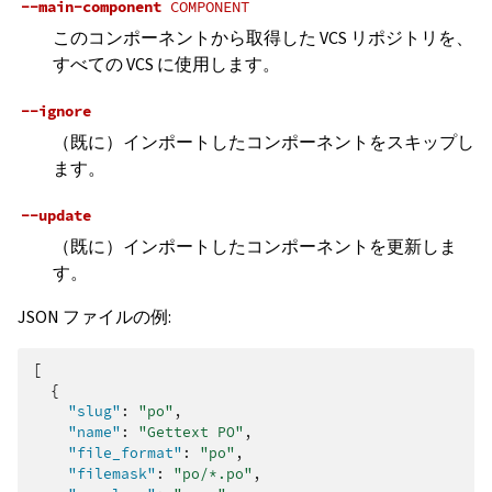
--main-component
COMPONENT
このコンポーネントから取得した VCS リポジトリを、
すべての VCS に使用します。
--ignore
（既に）インポートしたコンポーネントをスキップし
ます。
--update
（既に）インポートしたコンポーネントを更新しま
す。
JSON ファイルの例:
[
{
"slug"
:
"po"
,
"name"
:
"Gettext PO"
,
"file_format"
:
"po"
,
"filemask"
:
"po/*.po"
,