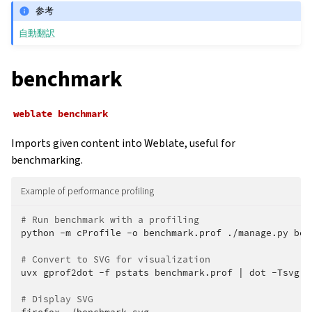
参考
自動翻訳
benchmark
weblate
benchmark
Imports given content into Weblate, useful for
benchmarking.
Example of performance profiling
# Run benchmark with a profiling
python
-m
cProfile
-o
benchmark.prof
./manage.py
ben
# Convert to SVG for visualization
uvx
gprof2dot
-f
pstats
benchmark.prof
|
dot
-Tsvg
-
# Display SVG