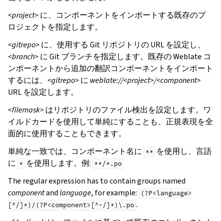
<project>
に、コンポーネントをインポートする既存のプ
ロジェクトを指定します。
<gitrepo>
に、使用する Git リポジトリの URL を設定し、
<branch>
に Git ブランチを指定します。既存の Weblate コ
ンポーネントから追加の翻訳コンポーネントをインポート
するには、
<gitrepo>
に
weblate://<project>/<component>
URL を設定します。
<filemask>
はリポジトリのファイル検出を設定します。ワ
イルドカードを使用して単純にすることも、正規表現を全
面的に使用することもできます。
単純な一致では、コンポーネント名に
を使用し、言語
**
に
を使用します。例:
*
**/*.po
The regular expression has to contain groups named
component
and
language
, for example:
(?P<language>
.
[^/]*)/(?P<component>[^-/]*)\.po