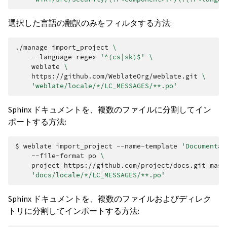
選択した言語の翻訳のみをフィルタする方法:
./manage
import_project
\
--language-regex
'^(cs|sk)$'
\
weblate
\
https://github.com/WeblateOrg/weblate.git
\
'weblate/locale/*/LC_MESSAGES/**.po'
Sphinx ドキュメントを、複数のファイルに分割してイン
ポートする方法:
$ 
weblate
import_project
--name-template
'Documentat
--file-format
po
\
project
https://github.com/project/docs.git
mast
'docs/locale/*/LC_MESSAGES/**.po'
Sphinx ドキュメントを、複数のファイルおよびディレク
トリに分割してインポートする方法: