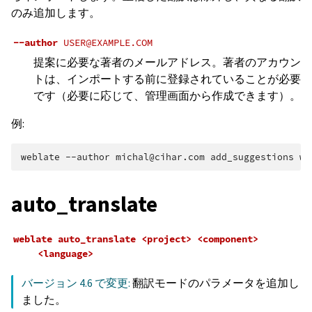
のみ追加します。
--author
USER@EXAMPLE.COM
提案に必要な著者のメールアドレス。著者のアカウン
トは、インポートする前に登録されていることが必要
です（必要に応じて、管理画面から作成できます）。
例:
weblate
--author
michal@cihar.com
add_suggestions
we
auto_translate
weblate
auto_translate
<project>
<component>
<language>
バージョン 4.6 で変更:
翻訳モードのパラメータを追加し
ました。