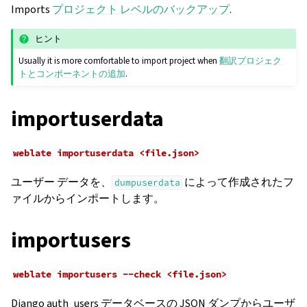
Imports
プロジェクト レベルのバックアップ
.
ヒント
Usually it is more comfortable to import project when
翻訳プロジェク
トとコンポーネントの追加
.
importuserdata
weblate
importuserdata
<file.json>
ユーザー データを、
によって作成されたフ
dumpuserdata
ァイルからインポートします。
importusers
weblate
importusers
--check
<file.json>
Django auth_users データベースの JSON ダンプからユーザ