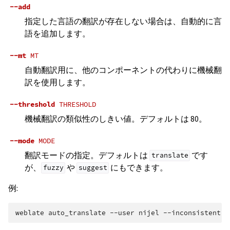
--add
指定した言語の翻訳が存在しない場合は、自動的に言
語を追加します。
--mt
MT
自動翻訳用に、他のコンポーネントの代わりに機械翻
訳を使用します。
--threshold
THRESHOLD
機械翻訳の類似性のしきい値。デフォルトは 80。
--mode
MODE
翻訳モードの指定。デフォルトは
です
translate
が、
や
にもできます。
fuzzy
suggest
例:
weblate
auto_translate
--user
nijel
--inconsistent
-