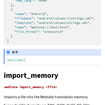
"new_lang"
:
"none"
},
{
"name"
:
"Android"
,
"filemask"
:
"android/values-*/strings.xml"
,
"template"
:
"android/values/strings.xml"
,
"repo"
:
"weblate://test/test"
,
"file_format"
:
"aresource"
}
]
参考
import_memory
import_memory
weblate
import_memory
<file>
Imports a file into the Weblate translation memory.