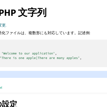
l PHP 文字列
変更.
 の現地語化ファイルは、複数形にも対応しています。記述例:
'Welcome to our application'
,
'There is one apple|There are many apples'
,
el
 の設定