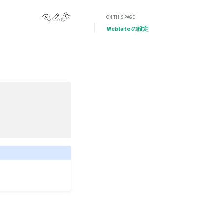
View this page
Edit this page
ON THIS PAGE
Weblate の設定