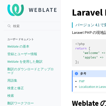
Larave
バージョン 4.1 で
Laravel PHP
ユーザー ドキュメント
<?php
Weblate の基本
return
[
'welcome'
=>
登録とユーザー情報
'apples'
=>
Weblate を使用した翻訳
];
翻訳のダウンロードとアップロ
ード
参考
用語集
PHP
Localization in Larav
検査と修正
検索
Weblate
翻訳ワークフロー