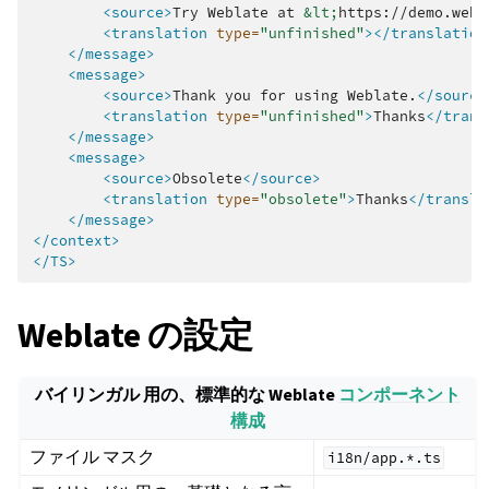
<source>
Try
Weblate
at
&lt;
https://demo.webl
<translation
type=
"unfinished"
></translation
</message>
<message>
<source>
Thank
you
for
using
Weblate.
</source
<translation
type=
"unfinished"
>
Thanks
</trans
</message>
<message>
<source>
Obsolete
</source>
<translation
type=
"obsolete"
>
Thanks
</transla
</message>
</context>
</TS>
Weblate の設定
バイリンガル 用の、標準的な Weblate
コンポーネント
構成
ファイル マスク
i18n/app.*.ts