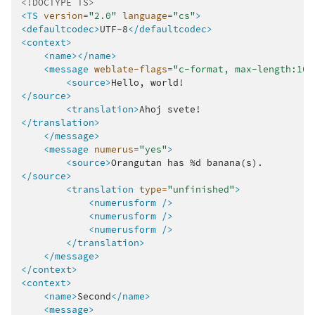
<!DOCTYPE TS>
<TS
version=
"2.0"
language=
"cs"
>
<defaultcodec>
UTF-8
</defaultcodec>
<context>
<name></name>
<message
weblate-flags=
"c-format, max-length:100
<source>
Hello,
</source>
<translation>
Ahoj
</translation>
</message>
<message
numerus=
"yes"
>
<source>
Orangutan
has
%d
</source>
<translation
type=
"unfinished"
>
<numerusform
/>
<numerusform
/>
<numerusform
/>
</translation>
</message>
</context>
<context>
<name>
Second
</name>
<message>