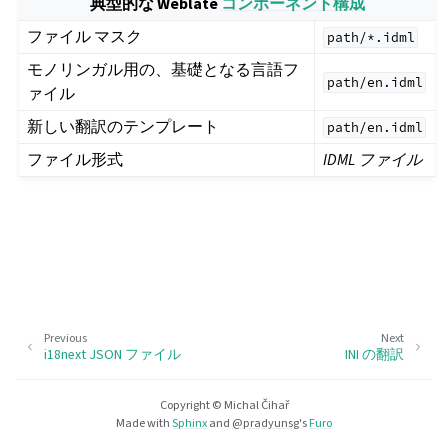
典型的な Weblate
コンポーネント構成
ファイル マスク
path/*.idml
モノリンガル用の、基礎となる言語フ
path/en.idml
ァイル
新しい翻訳のテンプレート
path/en.idml
ファイル形式
IDML ファイル
Previous
Next
i18next JSON ファイル
INI の翻訳
Copyright © Michal Čihař
Made with
Sphinx
and
@pradyunsg
's
Furo