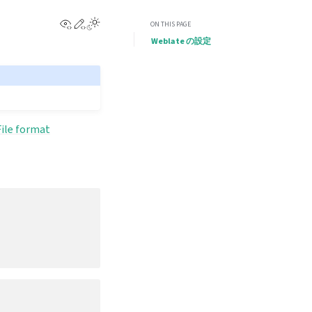
View this page
Edit this page
ON THIS PAGE
Weblate の設定
File format