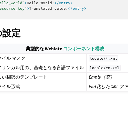
ello_world"
>
Hello
World!
</entry>
esource_key"
>
Translated
value.
</entry>
 の設定
典型的な Weblate
コンポーネント構成
ァイル マスク
locale/*.xml
ノリンガル用の、基礎となる言語ファイル
locale/en.xml
しい翻訳のテンプレート
Empty（空）
ァイル形式
Flat化した XML 