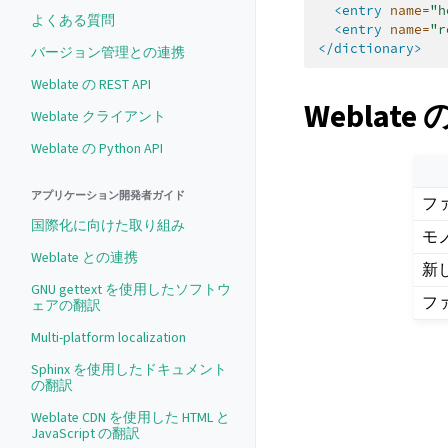
<entry
name=
"h
よくある質問
<entry
name=
"r
</dictionary>
バージョン管理との連携
Weblate の REST API
Weblate
Weblate クライアント
Weblate の Python API
アプリケーション開発者ガイド
フ
国際化に向けた取り組み
モ
Weblate との連携
新
GNU gettext を使用したソフトウ
フ
ェアの翻訳
Multi-platform localization
Sphinx を使用したドキュメント
の翻訳
Weblate CDN を使用した HTML と
JavaScript の翻訳