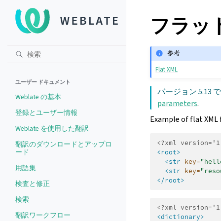
フラット
参考
Flat XML
ユーザー ドキュメント
バージョン 5.13 
Weblate の基本
parameters
.
登録とユーザー情報
Example of flat XML f
Weblate を使用した翻訳
<?xml version='1
翻訳のダウンロードとアップロ
ード
<root>
<str
key=
"hell
用語集
<str
key=
"reso
</root>
検査と修正
検索
<?xml version='1
翻訳ワークフロー
<dictionary>