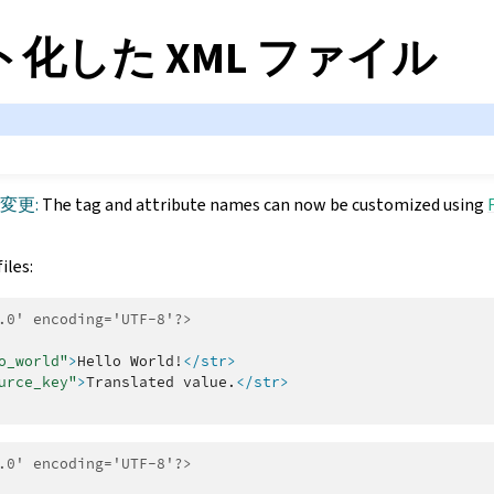
化した XML ファイル
で変更:
The tag and attribute names can now be customized using
iles:
.0' encoding='UTF-8'?>
o_world"
>
Hello
World!
</str>
urce_key"
>
Translated
value.
</str>
.0' encoding='UTF-8'?>