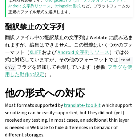
な対応も必要です。
GNU gettext PO（ポータブル オブジェクト）
、
Android 文字列リソース
、
Stringsdict 形式
など、プラットフォームの
正規のファイル形式を選択します。
翻訳禁止の文字列
翻訳ファイル中の翻訳禁止の文字列は Weblate に読み込ま
れますが、編集はできません。この機能はいくつかのフォ
ーマット（
XLIFF
および
Android 文字列リソース
）では公
式に対応していますが、その他のフォーマットでは
read-
フラグを追加して再現しています（参照:
フラグを使
only
用した動作の設定
）。
他の形式への対応
Most formats supported by
translate-toolkit
which support
serializing can be easily supported, but they did not (yet)
received any testing. In most cases, an additional thin layer
is needed in Weblate to hide differences in behavior of
different storages.