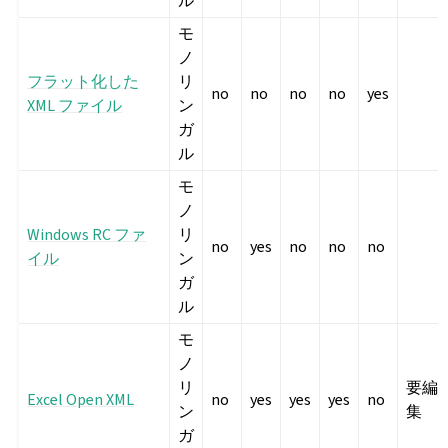
ル
モ
ノ
フラット化した
リ
no
no
no
no
yes
XML ファイル
ン
ガ
ル
モ
ノ
Windows RC ファ
リ
no
yes
no
no
no
イル
ン
ガ
ル
モ
ノ
リ
要編
Excel Open XML
no
yes
yes
yes
no
ン
集
ガ