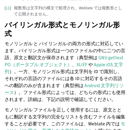
[
11
]
複数形は文字列の構文で処理され、Weblate では複数形とし
て公開されません。
バイリンガル形式とモノリンガル形
式
モノリンガル と
バイリンガル の両方の形式に対応してい
ます。バイリンガル形式は一つのファイルの中に二つの言
語、原文と翻訳文が保存されます（典型例は
GNU gettext
PO（ポータブル オブジェクト）
、
XLIFF
や
Apple iOS 文字
列
）。一方、モノリンガル形式は文字列を ID で識別し、
それぞれの言語のファイルには各 ID に対応するその言語
への翻訳のみが含まれます（典型例は
Android 文字列リソ
ース
）。ファイル形式によっては、どちらの形式にも使用
されます。詳細は、下記の説明で確認してください。
モノリンガル ファイルを正しく使用するには、原文とと
もに翻訳する文字列の完全なリストを含むファイルを編集
することが必要です。このファイルは、Weblate 内では
モ