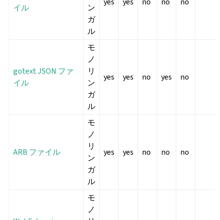
yes
yes
no
no
no
イル
ン
ガ
ル
モ
ノ
gotext JSON ファ
リ
yes
yes
no
yes
no
イル
ン
ガ
ル
モ
ノ
リ
ARB ファイル
yes
yes
no
no
no
ン
ガ
ル
モ
ノ