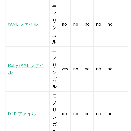
モ
ノ
リ
YAML ファイル
no
no
no
no
no
ン
ガ
ル
モ
ノ
Ruby YAML ファイ
リ
yes
no
no
no
no
ル
ン
ガ
ル
モ
ノ
リ
DTD ファイル
no
no
no
no
no
ン
ガ