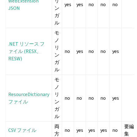
WebExtension
リ
yes
yes
no
no
no
JSON
ン
ガ
ル
モ
ノ
.NET リソース フ
リ
ァイル (RESX、
no
yes
no
no
yes
ン
RESW)
ガ
ル
モ
ノ
ResourceDictionary
リ
no
no
no
no
yes
ファイル
ン
ガ
ル
両
要編
CSV ファイル
no
yes
yes
yes
no
方
集