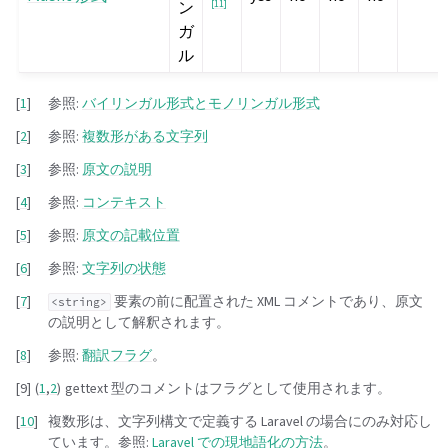
ン
[
11
]
ガ
ル
[
1
]
参照:
バイリンガル形式とモノリンガル形式
[
2
]
参照:
複数形がある文字列
[
3
]
参照:
原文の説明
[
4
]
参照:
コンテキスト
[
5
]
参照:
原文の記載位置
[
6
]
参照:
文字列の状態
[
7
]
要素の前に配置された XML コメントであり、原文
<string>
の説明として解釈されます。
[
8
]
参照:
翻訳フラグ
。
[
9
]
(
1
,
2
)
gettext 型のコメントはフラグとして使用されます。
[
10
]
複数形は、文字列構文で定義する Laravel の場合にのみ対応し
ています。参照:
Laravel での現地語化の方法
。