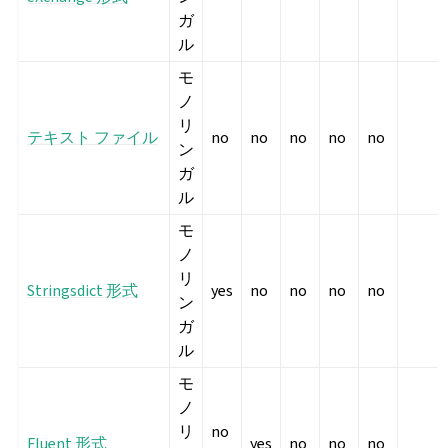
ガ
ル
モ
ノ
リ
テキスト ファイル
no
no
no
no
no
ン
ガ
ル
モ
ノ
リ
Stringsdict 形式
yes
no
no
no
no
ン
ガ
ル
モ
ノ
リ
no
Fluent 形式
yes
no
no
no