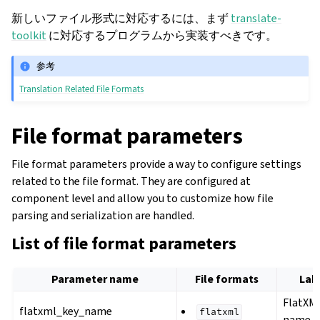
新しいファイル形式に対応するには、まず
translate-
toolkit
に対応するプログラムから実装すべきです。
参考
Translation Related File Formats
File format parameters
File format parameters provide a way to configure settings
related to the file format. They are configured at
component level and allow you to customize how file
parsing and serialization are handled.
List of file format parameters
Parameter name
File formats
Lab
FlatXM
flatxml_key_name
flatxml
name