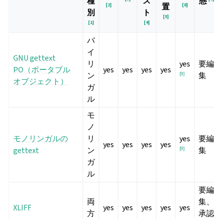
種
ス
態
[
2
]
置
[
8
]
別
ト
[
5
]
[
1
]
[
4
]
バ
イ
GNU gettext
リ
yes
要編
PO（ポータブル
yes
yes
yes
yes
ン
[
9
]
集
オブジェクト）
ガ
ル
モ
ノ
モノリンガルの
リ
yes
要編
yes
yes
yes
yes
gettext
ン
[
9
]
集
ガ
ル
要編
両
集、
XLIFF
yes
yes
yes
yes
yes
方
承認