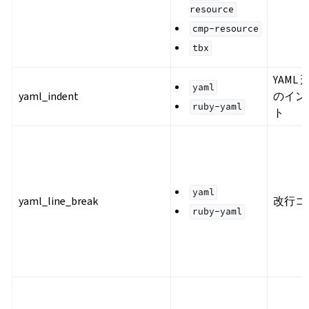
resource
cmp-resource
tbx
YAML 
yaml
yaml_indent
のイン
ruby-yaml
ト
yaml
yaml_line_break
改行コ
ruby-yaml