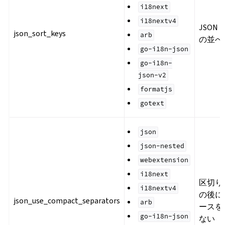
i18next
i18nextv4
JSON
json_sort_keys
arb
の並べ
go-i18n-json
go-i18n-
json-v2
formatjs
gotext
json
json-nested
webextension
i18next
区切り
i18nextv4
の後に
json_use_compact_separators
arb
ースを
go-i18n-json
ない