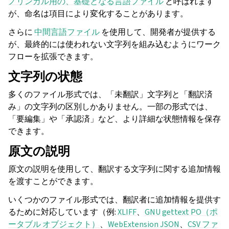
ノリンガル用の、基礎となる言語ファイル
と呼ばれます
が、命名は項目により変化することがあります。
さらに
中間言語ファイル
を使用して、開発者が提供する
が、最終的には使われない文字列を組み込むようにワーク
フローを拡張できます。
文字列の状態
多くのファイル形式では、「未翻訳」文字列と「翻訳済
み」の文字列の区別しかありません。一部の形式では、
「要編集」や「承認済」など、より詳細な状態情報を保存
できます。
原文の説明
原文の説明を使用して、翻訳する文字列に関する追加情報
を渡すことができます。
いくつかのファイル形式では、翻訳者に追加情報を提供す
るために対応しています（例:
XLIFF
、
GNU gettext PO（ポ
ータブル オブジェクト）
、
WebExtension JSON
、
CSV ファ