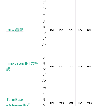
ガ
ル
モ
ノ
リ
INI の翻訳
no
no
no
no
no
ン
ガ
ル
モ
ノ
Inno Setup INI の翻
リ
no
no
no
no
no
訳
ン
ガ
ル
バ
イ
TermBase
リ
no
yes
yes
no
yes
eXchange 形式
ン