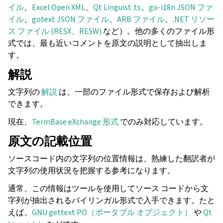
イル
、
Excel Open XML
、
Qt Linguist .ts
、
go-i18n JSON ファ
イル
、
gotext JSON ファイル
、
ARB ファイル
、
.NET リソー
ス ファイル (RESX、RESW)
など）。他の多くのファイル形
式では、最も近いコメントを原文の説明として抽出しま
す。
解説
文字列の
解説
は、一部のファイル形式で保存および解析
できます。
現在、
TermBase eXchange 形式
でのみ対応しています。
原文の記載位置
ソースコード内の文字列の位置情報は、熟練した翻訳者が
文字列の使用状況を把握する参考になります。
通常、この情報はツールを使用してソース コードから文
字列が抽出されるバイリンガル形式で入手できます。たと
えば、
GNU gettext PO（ポータブル オブジェクト）
や
Qt