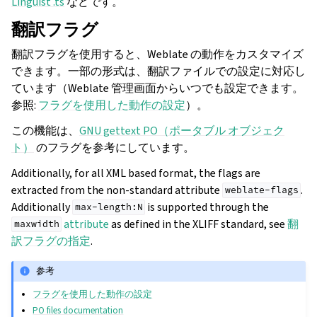
Linguist .ts
などです。
翻訳フラグ
翻訳フラグを使用すると、Weblate の動作をカスタマイズ
できます。一部の形式は、翻訳ファイルでの設定に対応し
ています（Weblate 管理画面からいつでも設定できます。
参照:
フラグを使用した動作の設定
）。
この機能は、
GNU gettext PO（ポータブル オブジェク
ト）
のフラグを参考にしています。
Additionally, for all XML based format, the flags are
extracted from the non-standard attribute
.
weblate-flags
Additionally
is supported through the
max-length:N
attribute
as defined in the XLIFF standard, see
翻
maxwidth
訳フラグの指定
.
参考
フラグを使用した動作の設定
PO files documentation