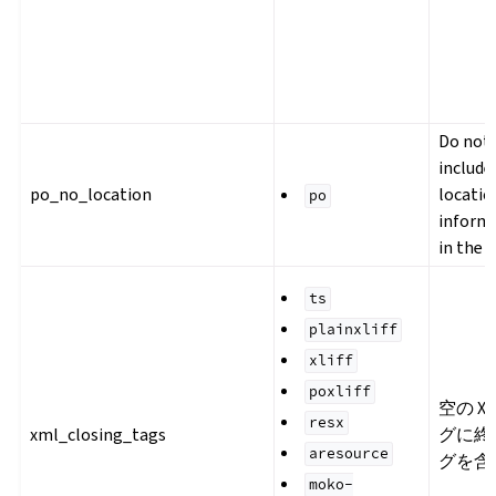
Do not
include
po_no_location
locatio
po
inform
in the f
ts
plainxliff
xliff
poxliff
空の XM
resx
xml_closing_tags
グに終
aresource
グを含
moko-