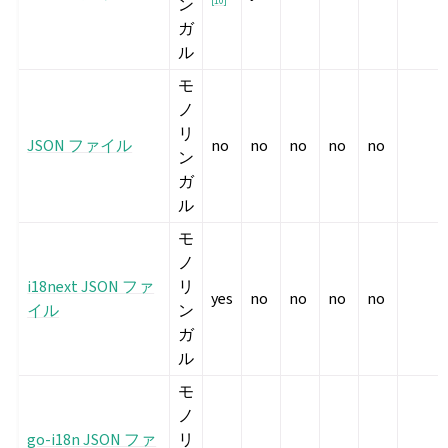
ン
[
10
]
ガ
ル
モ
ノ
リ
JSON ファイル
no
no
no
no
no
ン
ガ
ル
モ
ノ
i18next JSON ファ
リ
yes
no
no
no
no
イル
ン
ガ
ル
モ
ノ
go-i18n JSON ファ
リ