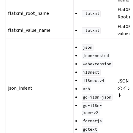
FlatXM
flatxml_root_name
flatxml
Root n
FlatXM
flatxml_value_name
flatxml
value 
json
json-nested
webextension
i18next
JSON
i18nextv4
json_indent
のイン
arb
ト
go-i18n-json
go-i18n-
json-v2
formatjs
gotext