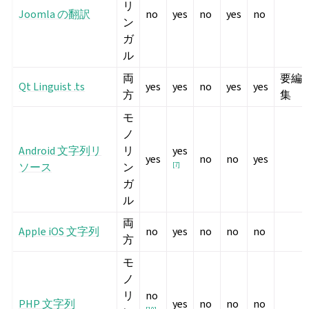
リ
Joomla の翻訳
no
yes
no
yes
no
ン
ガ
ル
両
要編
Qt Linguist .ts
yes
yes
no
yes
yes
方
集
モ
ノ
Android 文字列リ
リ
yes
yes
no
no
yes
ソース
ン
[
7
]
ガ
ル
両
Apple iOS 文字列
no
yes
no
no
no
方
モ
ノ
リ
no
PHP 文字列
yes
no
no
no