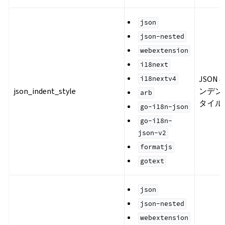
json
json-nested
webextension
i18next
JSON
i18nextv4
json_indent_style
ンデン
arb
タイル
go-i18n-json
go-i18n-
json-v2
formatjs
gotext
json
json-nested
webextension