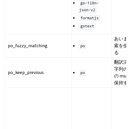
go-i18n-
json-v2
formatjs
gotext
あいま
po_fuzzy_matching
索を使
po
る
翻訳済
字列の
po_keep_previous
po
の msg
保持す