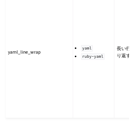
長い行
yaml
yaml_line_wrap
り返す
ruby-yaml