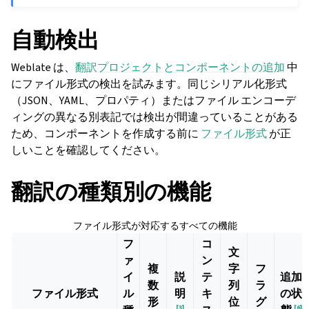
自動検出
Weblate は、
翻訳プロジェクトとコンポーネントの追加
中
にファイル形式の検出を試みます。同じシリアル化形式
（JSON、YAML、プロパティ）またはファイル エンコーデ
ィングの異なる別表記では検出が間違っていることがある
ため、コンポーネントを作成する前に
ファイル形式
が正
しいことを確認してください。
翻訳の種類別の機能
ファイル形式が対応するすべての機能
フ
コ
文
ァ
ン
複
字
フ
イ
説
テ
追加
数
列
ラ
ファイル形式
ル
明
キ
の状
形
位
グ
[
3
]
[
6
]