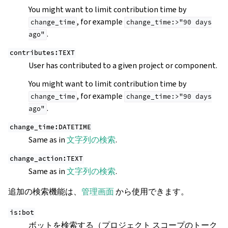
You might want to limit contribution time by
, for example
change_time
change_time:>"90
days
.
ago"
contributes:TEXT
User has contributed to a given project or component.
You might want to limit contribution time by
, for example
change_time
change_time:>"90
days
.
ago"
change_time:DATETIME
Same as in
文字列の検索
.
change_action:TEXT
Same as in
文字列の検索
.
追加の検索機能は、
管理画面
から使用できます。
is:bot
ボットを検索する（プロジェクト スコープのトーク