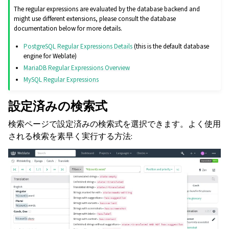
The regular expressions are evaluated by the database backend and
might use different extensions, please consult the database
documentation below for more details.
PostgreSQL Regular Expressions Details
(this is the default database
engine for Weblate)
MariaDB Regular Expressions Overview
MySQL Regular Expressions
設定済みの検索式
検索ページで設定済みの検索式を選択できます。よく使用
される検索を素早く実行する方法: