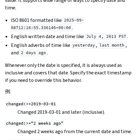
value. It supports wide range of ways to specify date and
time.
ISO 8601 formatted like
2025-09-
.
08T12:16:55.336146+00:00
English written date and time like
.
July
4,
2013
PST
English adverbs of time like
,
,
yesterday
last
month
and
.
2
days
ago
Whenever only the date is specified, it is always used as
inclusive and covers that date. Specify the exact timestamp
if you need to override this behavior.
例:
changed:>=2019-03-01
Changed 2019-03-01 and later (inclusive).
changed:>="2
weeks
ago"
Changed 2 weeks ago from the current date and time.