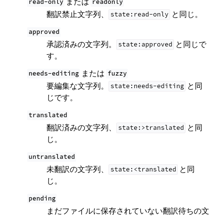
または
read-only
readonly
翻訳禁止文字列、
と同じ。
state:read-only
approved
承認済みの文字列。
と同じで
state:approved
す。
または
needs-editing
fuzzy
要編集な文字列。
と同
state:needs-editing
じです。
translated
翻訳済みの文字列、
と同
state:>translated
じ。
untranslated
未翻訳の文字列、
と同
state:<translated
じ。
pending
まだファイルに保存されていない翻訳待ちの文