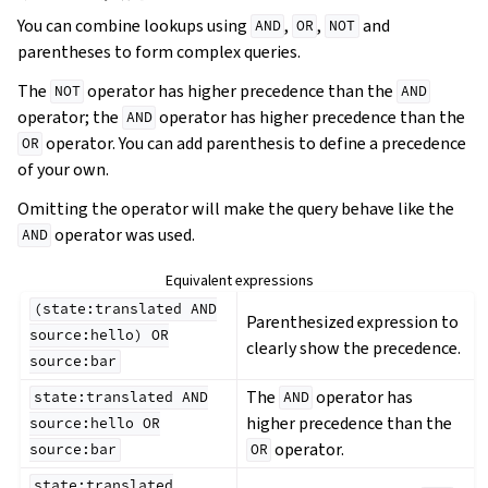
You can combine lookups using
,
,
and
AND
OR
NOT
parentheses to form complex queries.
The
operator has higher precedence than the
NOT
AND
operator; the
operator has higher precedence than the
AND
operator. You can add parenthesis to define a precedence
OR
of your own.
Omitting the operator will make the query behave like the
operator was used.
AND
Equivalent expressions
(state:translated
AND
Parenthesized expression to
source:hello)
OR
clearly show the precedence.
source:bar
The
operator has
state:translated
AND
AND
higher precedence than the
source:hello
OR
operator.
source:bar
OR
state:translated