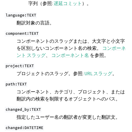
字列（参照:
遅延コミット
）。
language:TEXT
翻訳対象の言語。
component:TEXT
コンポーネントのスラッグまたは、大文字と小文字
を区別しないコンポーネント名の検索。
コンポーネ
ント スラッグ
、
コンポーネント名
を参照。
project:TEXT
プロジェクトのスラッグ。参照:
URL スラッグ
。
path:TEXT
コンポーネント、カテゴリ、プロジェクト、または
翻訳内の検索を制限するオブジェクトへのパス。
changed_by:TEXT
指定したユーザー名の翻訳者が変更した翻訳文。
changed:DATETIME