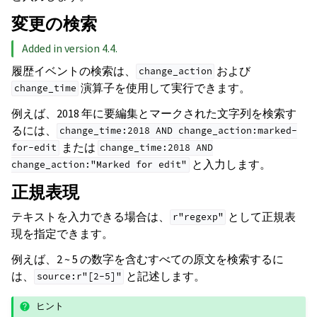
変更の検索
Added in version 4.4.
履歴イベントの検索は、
および
change_action
演算子を使用して実行できます。
change_time
例えば、2018 年に要編集とマークされた文字列を検索す
るには、
change_time:2018
AND
change_action:marked-
または
for-edit
change_time:2018
AND
と入力します。
change_action:"Marked
for
edit"
正規表現
テキストを入力できる場合は、
として正規表
r"regexp"
現を指定できます。
例えば、2 ~ 5 の数字を含むすべての原文を検索するに
は、
と記述します。
source:r"[2-5]"
ヒント