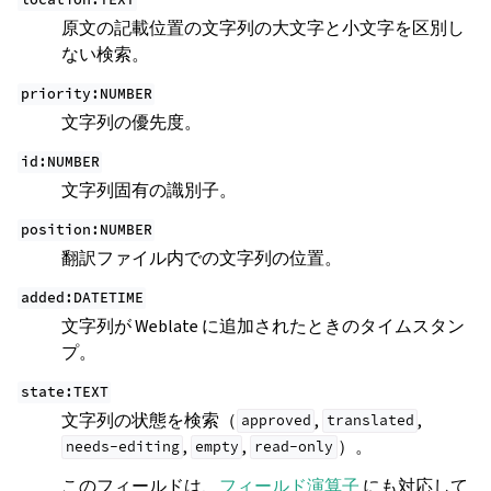
location:TEXT
原文の記載位置の文字列の大文字と小文字を区別し
ない検索。
priority:NUMBER
文字列の優先度。
id:NUMBER
文字列固有の識別子。
position:NUMBER
翻訳ファイル内での文字列の位置。
added:DATETIME
文字列が Weblate に追加されたときのタイムスタン
プ。
state:TEXT
文字列の状態を検索（
,
,
approved
translated
,
,
）。
needs-editing
empty
read-only
このフィールドは、
フィールド演算子
にも対応して