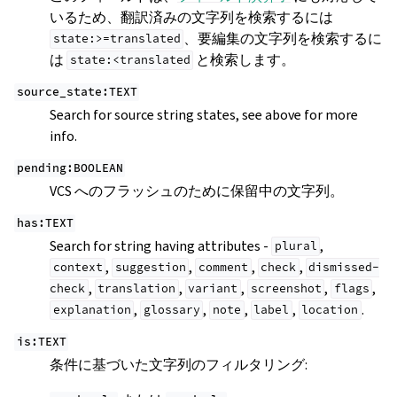
いるため、翻訳済みの文字列を検索するには
、要編集の文字列を検索するに
state:>=translated
は
と検索します。
state:<translated
source_state:TEXT
Search for source string states, see above for more
info.
pending:BOOLEAN
VCS へのフラッシュのために保留中の文字列。
has:TEXT
Search for string having attributes -
,
plural
,
,
,
,
context
suggestion
comment
check
dismissed-
,
,
,
,
,
check
translation
variant
screenshot
flags
,
,
,
,
.
explanation
glossary
note
label
location
is:TEXT
条件に基づいた文字列のフィルタリング: