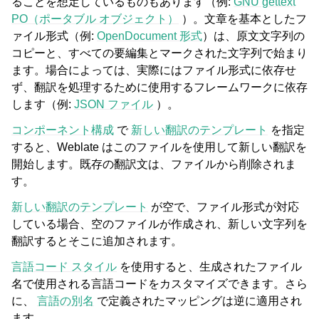
ることを想定しているものもあります（例:
GNU gettext
PO（ポータブル オブジェクト）
）。文章を基本としたフ
ァイル形式（例:
OpenDocument 形式
）は、原文文字列の
コピーと、すべての要編集とマークされた文字列で始まり
ます。場合によっては、実際にはファイル形式に依存せ
ず、翻訳を処理するために使用するフレームワークに依存
します（例:
JSON ファイル
）。
コンポーネント構成
で
新しい翻訳のテンプレート
を指定
すると、Weblate はこのファイルを使用して新しい翻訳を
開始します。既存の翻訳文は、ファイルから削除されま
す。
新しい翻訳のテンプレート
が空で、ファイル形式が対応
している場合、空のファイルが作成され、新しい文字列を
翻訳するとそこに追加されます。
言語コード スタイル
を使用すると、生成されたファイル
名で使用される言語コードをカスタマイズできます。さら
に、
言語の別名
で定義されたマッピングは逆に適用され
ます。