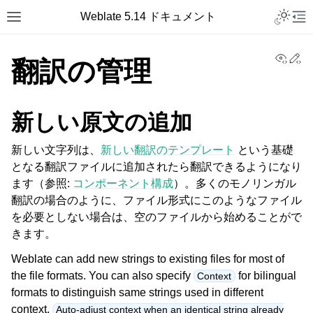
Weblate 5.14 ドキュメント
View
Ed
翻訳の管理
新しい原文の追加
新しい文字列は、
新しい翻訳のテンプレート
という基礎
となる翻訳ファイルに追加されたら翻訳できるようになり
ます（参照:
コンポーネント構成
）。多くのモノリンガル
翻訳の場合のように、ファイル形式にこのようなファイル
を必要としない場合は、空のファイルから始めることがで
きます。
Weblate can add new strings to existing files for most of
the file formats. You can also specify
for bilingual
Context
formats to distinguish same strings used in different
context.
Auto-adjust context when an identical string already