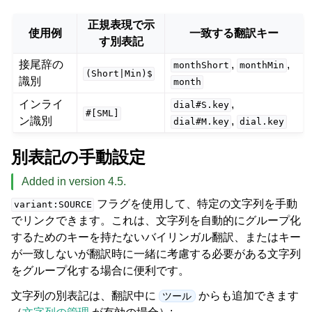
正規表現で示
使用例
一致する翻訳キー
す別表記
接尾辞の
,
,
monthShort
monthMin
(Short|Min)$
識別
month
インライ
,
dial#S.key
#[SML]
ン識別
,
dial#M.key
dial.key
別表記の手動設定
Added in version 4.5.
フラグを使用して、特定の文字列を手動
variant:SOURCE
でリンクできます。これは、文字列を自動的にグループ化
するためのキーを持たないバイリンガル翻訳、またはキー
が一致しないが翻訳時に一緒に考慮する必要がある文字列
をグループ化する場合に便利です。
文字列の別表記は、翻訳中に
からも追加できます
ツール