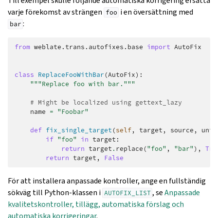
Till exempel skulle följande automatiska korrigering ersätta
varje förekomst av strängen
i en översättning med
foo
:
bar
from
weblate.trans.autofixes.base
import
AutoFix
class
ReplaceFooWithBar
(
AutoFix
):
"""Replace foo with bar."""
# Might be localized using gettext_lazy
name
=
"Foobar"
def
fix_single_target
(
self
,
target
,
source
,
unit
if
"foo"
in
target
:
return
target
.
replace
(
"foo"
,
"bar"
),
Tru
return
target
,
False
För att installera anpassade kontroller, ange en fullständig
sökväg till Python-klassen i
, se
Anpassade
AUTOFIX_LIST
kvalitetskontroller, tillägg, automatiska förslag och
automatiska korrigeringar
.