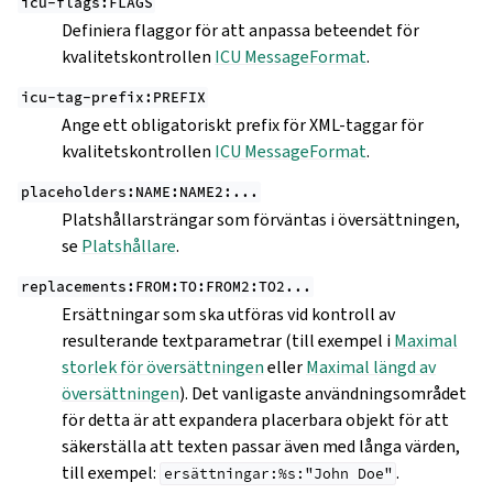
icu-flags:FLAGS
Definiera flaggor för att anpassa beteendet för
kvalitetskontrollen
ICU MessageFormat
.
icu-tag-prefix:PREFIX
Ange ett obligatoriskt prefix för XML-taggar för
kvalitetskontrollen
ICU MessageFormat
.
placeholders:NAME:NAME2:...
Platshållarsträngar som förväntas i översättningen,
se
Platshållare
.
replacements:FROM:TO:FROM2:TO2...
Ersättningar som ska utföras vid kontroll av
resulterande textparametrar (till exempel i
Maximal
storlek för översättningen
eller
Maximal längd av
översättningen
). Det vanligaste användningsområdet
för detta är att expandera placerbara objekt för att
säkerställa att texten passar även med långa värden,
till exempel:
.
ersättningar:%s:"John
Doe"