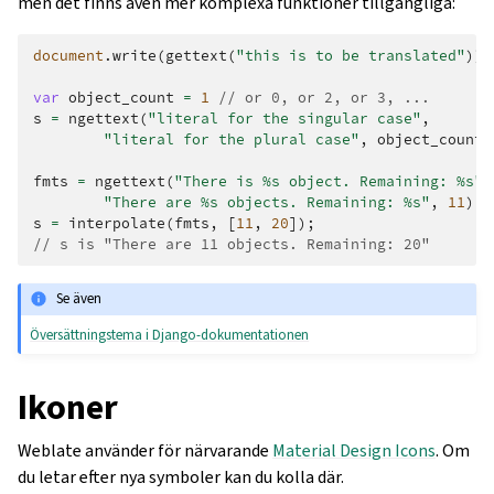
men det finns även mer komplexa funktioner tillgängliga:
document
.
write
(
gettext
(
"this is to be translated"
));
var
object_count
=
1
// or 0, or 2, or 3, ...
s
=
ngettext
(
"literal for the singular case"
,
"literal for the plural case"
,
object_count
)
fmts
=
ngettext
(
"There is %s object. Remaining: %s"
,
"There are %s objects. Remaining: %s"
,
11
);
s
=
interpolate
(
fmts
,
[
11
,
20
]);
// s is "There are 11 objects. Remaining: 20"
Se även
Översättningstema i Django-dokumentationen
Ikoner
Weblate använder för närvarande
Material Design Icons
. Om
du letar efter nya symboler kan du kolla där.