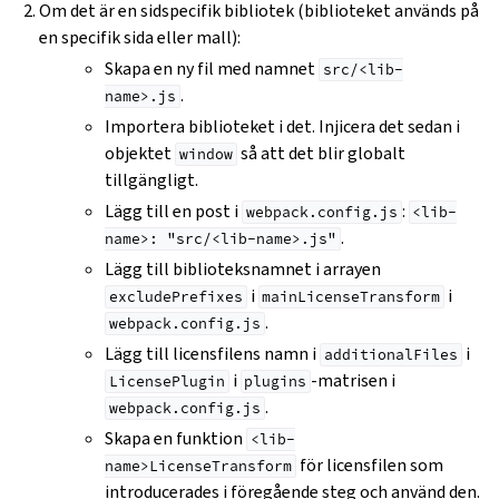
Om det är en sidspecifik bibliotek (biblioteket används på
en specifik sida eller mall):
Skapa en ny fil med namnet
src/<lib-
.
name>.js
Importera biblioteket i det. Injicera det sedan i
objektet
så att det blir globalt
window
tillgängligt.
Lägg till en post i
:
webpack.config.js
<lib-
.
name>:
"src/<lib-name>.js"
Lägg till biblioteksnamnet i arrayen
i
i
excludePrefixes
mainLicenseTransform
.
webpack.config.js
Lägg till licensfilens namn i
i
additionalFiles
i
-matrisen i
LicensePlugin
plugins
.
webpack.config.js
Skapa en funktion
<lib-
för licensfilen som
name>LicenseTransform
introducerades i föregående steg och använd den.