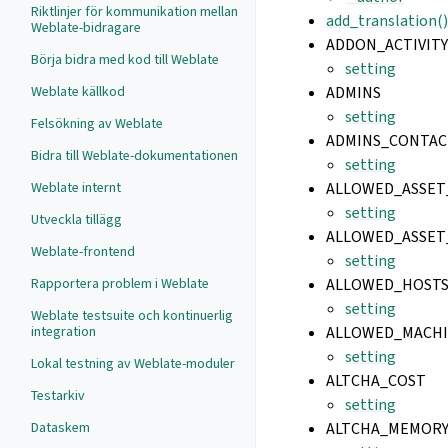
Riktlinjer för kommunikation mellan
add_translation(
Weblate-bidragare
ADDON_ACTIVITY
Börja bidra med kod till Weblate
setting
Weblate källkod
ADMINS
setting
Felsökning av Weblate
ADMINS_CONTAC
Bidra till Weblate-dokumentationen
setting
Weblate internt
ALLOWED_ASSET
setting
Utveckla tillägg
ALLOWED_ASSET
Weblate-frontend
setting
Rapportera problem i Weblate
ALLOWED_HOST
setting
Weblate testsuite och kontinuerlig
integration
ALLOWED_MACHI
setting
Lokal testning av Weblate-moduler
ALTCHA_COST
Testarkiv
setting
Dataskem
ALTCHA_MEMOR