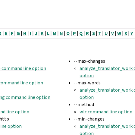
D
|
E
|
F
|
G
|
H
|
I
|
J
|
K
|
L
|
M
|
N
|
O
|
P
|
Q
|
R
|
S
|
T
|
U
|
V
|
W
|
X
|
Y
--max-changes
e command line option
analyze_translator_work
option
 command line option
--max-words
analyze_translator_work
ng command line option
option
--method
d line option
wlc command line option
-http
--min-changes
ine option
analyze_translator_work
option