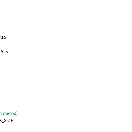
ALS
IALS
n metod)
_SIZE