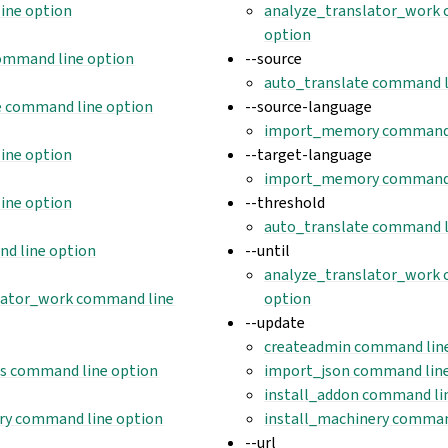
ine option
analyze_translator_work
option
ommand line option
--source
auto_translate command l
e command line option
--source-language
import_memory command 
ine option
--target-language
import_memory command 
ine option
--threshold
auto_translate command l
d line option
--until
analyze_translator_work
lator_work command line
option
--update
createadmin command lin
rs command line option
import_json command line
install_addon command li
y command line option
install_machinery comman
--url