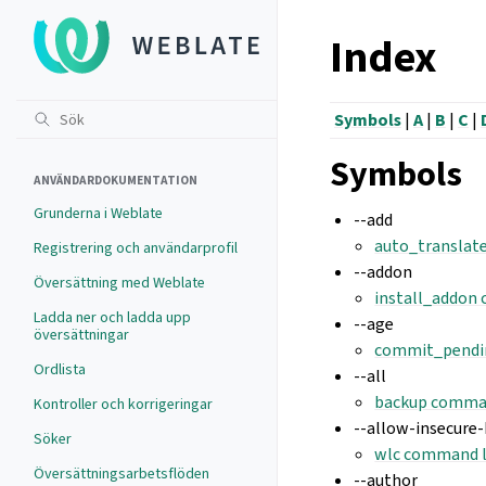
Index
Symbols
|
A
|
B
|
C
|
Symbols
ANVÄNDARDOKUMENTATION
Grunderna i Weblate
--add
auto_translat
Registrering och användarprofil
--addon
Översättning med Weblate
install_addon
Ladda ner och ladda upp
--age
översättningar
commit_pendi
Ordlista
--all
backup comman
Kontroller och korrigeringar
--allow-insecure
Söker
wlc command l
Översättningsarbetsflöden
--author