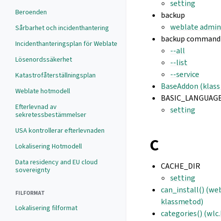
setting
Beroenden
backup
weblate admi
Sårbarhet och incidenthantering
backup command 
Incidenthanteringsplan för Weblate
--all
Lösenordssäkerhet
--list
--service
Katastrofåterställningsplan
BaseAddon (klass 
Weblate hotmodell
BASIC_LANGUAG
Efterlevnad av
setting
sekretessbestämmelser
USA kontrollerar efterlevnaden
C
Lokalisering Hotmodell
Data residency and EU cloud
CACHE_DIR
sovereignty
setting
can_install() (w
FILFORMAT
klassmetod)
Lokalisering filformat
categories() (wlc