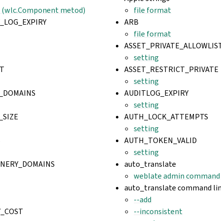
) (wlc.Component metod)
file format
_LOG_EXPIRY
ARB
file format
ASSET_PRIVATE_ALLOWLIS
setting
T
ASSET_RESTRICT_PRIVATE
setting
_DOMAINS
AUDITLOG_EXPIRY
setting
_SIZE
AUTH_LOCK_ATTEMPTS
setting
S
AUTH_TOKEN_VALID
setting
NERY_DOMAINS
auto_translate
weblate admin command
auto_translate command lin
--add
Y_COST
--inconsistent