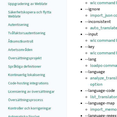
wlc command l
Uppgradering av Weblate
--ignore
Säkerhetskopiera och flytta
import_json c
Weblate
--inconsistent
Autentisering
auto_translat
Tvåfaktorsautentisering
--input
wlc command l
Åtkomstkontroll
--key
Arbetsområden
wlc command l
Översättningsprojekt
--lang
loadpo comman
Språkliga definitioner
--language
Kontinuerlig lokalisering
analyze_trans
Code-hosting integrations
option
--language-code
Licensiering av översättningar
list_translato
Översättningsprocess
--language-map
Kontroller och korrigeringar
import_memor
--language-regex
Automatiska förslag