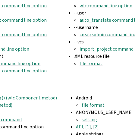
t command line option
wlc command line option
--user
t command line option
auto_translate command l
--username
t command line option
createadmin command lin
--vcs
d line option
import_project command l
nt
.XML resource file
ommand line option
file format
t command line option
g() (wlc.Component metod)
Android
metod)
file format
ANONYMOUS_USER_NAME
n command
setting
 command line option
API
,
[1]
,
[2]
Apple strings