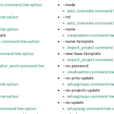
ns command line option
--mode
auto_translate command l
ine option
--mt
auto_translate command l
ine option
--name
late
createadmin command lin
t command line option
--name-template
import_project command l
ommand line option
--new-base-template
import_project command l
lator_work command line
--no-password
createadmin command lin
--no-privs-update
ine option
setupgroups command lin
--no-projects-update
ine option
setupgroups command lin
--no-update
 command line option
setuplang command line o