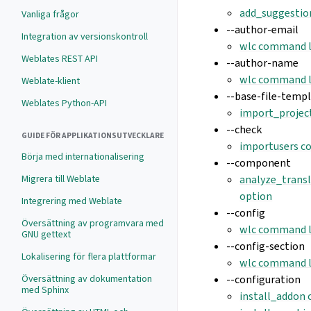
add_suggestio
Vanliga frågor
--author-email
Integration av versionskontroll
wlc command l
Weblates REST API
--author-name
wlc command l
Weblate-klient
--base-file-temp
Weblates Python-API
import_projec
--check
GUIDE FÖR APPLIKATIONSUTVECKLARE
importusers c
Börja med internationalisering
--component
Migrera till Weblate
analyze_trans
option
Integrering med Weblate
--config
Översättning av programvara med
wlc command l
GNU gettext
--config-section
Lokalisering för flera plattformar
wlc command l
Översättning av dokumentation
--configuration
med Sphinx
install_addon