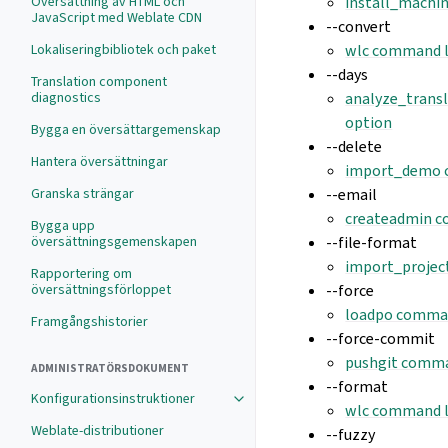
Översättning av HTML och
install_machi
JavaScript med Weblate CDN
--convert
Lokaliseringbibliotek och paket
wlc command l
--days
Translation component
diagnostics
analyze_trans
option
Bygga en översättargemenskap
--delete
Hantera översättningar
import_demo 
Granska strängar
--email
createadmin c
Bygga upp
översättningsgemenskapen
--file-format
import_projec
Rapportering om
översättningsförloppet
--force
loadpo comman
Framgångshistorier
--force-commit
pushgit comma
ADMINISTRATÖRSDOKUMENT
--format
Konfigurationsinstruktioner
wlc command l
Weblate-distributioner
--fuzzy