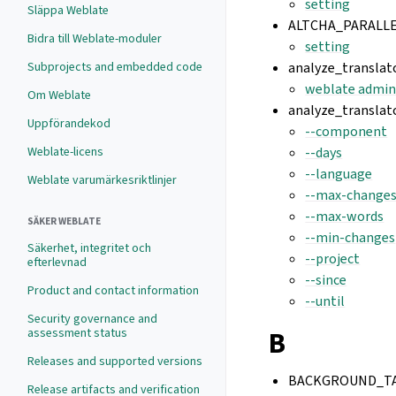
setting
Släppa Weblate
ALTCHA_PARALL
Bidra till Weblate-moduler
setting
Subprojects and embedded code
analyze_transla
weblate admi
Om Weblate
analyze_translat
Uppförandekod
--component
Weblate-licens
--days
--language
Weblate varumärkesriktlinjer
--max-change
--max-words
SÄKER WEBLATE
--min-changes
Säkerhet, integritet och
--project
efterlevnad
--since
Product and contact information
--until
Security governance and
assessment status
B
Releases and supported versions
BACKGROUND_T
Release artifacts and verification