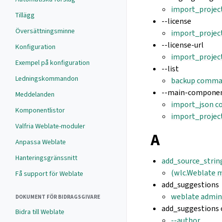
import_projec
Tillägg
--license
Översättningsminne
import_projec
--license-url
Konfiguration
import_projec
Exempel på konfiguration
--list
Ledningskommandon
backup comman
--main-compone
Meddelanden
import_json c
Komponentlistor
import_projec
Valfria Weblate-moduler
A
Anpassa Weblate
Hanteringsgränssnitt
add_source_strin
(wlc.Weblate 
Få support för Weblate
add_suggestions
weblate admi
DOKUMENT FÖR BIDRAGSGIVARE
add_suggestions
Bidra till Weblate
--author