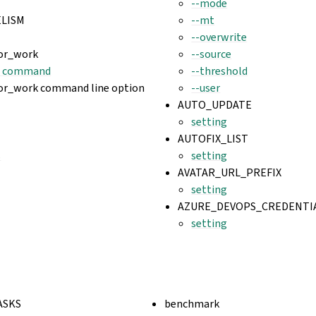
--mode
ELISM
--mt
--overwrite
tor_work
--source
n command
--threshold
or_work command line option
--user
AUTO_UPDATE
setting
AUTOFIX_LIST
s
setting
AVATAR_URL_PREFIX
setting
AZURE_DEVOPS_CREDENTI
setting
ASKS
benchmark