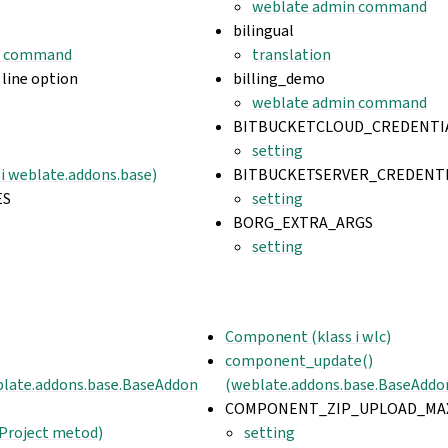
weblate admin command
bilingual
n command
translation
line option
billing_demo
weblate admin command
BITBUCKETCLOUD_CREDENTI
setting
i weblate.addons.base)
BITBUCKETSERVER_CREDENT
ES
setting
BORG_EXTRA_ARGS
setting
Component (klass i wlc)
component_update()
eblate.addons.base.BaseAddon
(weblate.addons.base.BaseAddo
COMPONENT_ZIP_UPLOAD_MAX
.Project metod)
setting