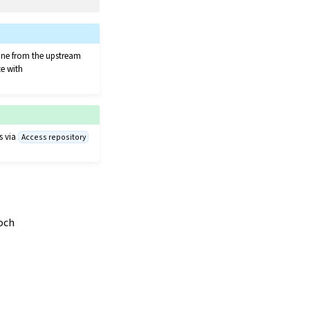
clone from the upstream
te with
s via
Access repository
 och