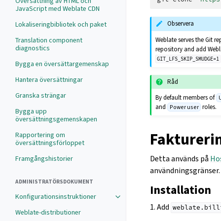
Översättning av HTML och
JavaScript med Weblate CDN
Observera
Lokaliseringbibliotek och paket
Weblate serves the Git re
Translation component
diagnostics
repository and add Webla
GIT_LFS_SKIP_SMUDGE=1
Bygga en översättargemenskap
Hantera översättningar
Råd
Granska strängar
By default members of
and
roles.
Power user
Bygga upp
översättningsgemenskapen
Faktureri
Rapportering om
översättningsförloppet
Detta används på
Ho
Framgångshistorier
användningsgränser.
ADMINISTRATÖRSDOKUMENT
Installation
Konfigurationsinstruktioner
1. Add
weblate.bill
Weblate-distributioner