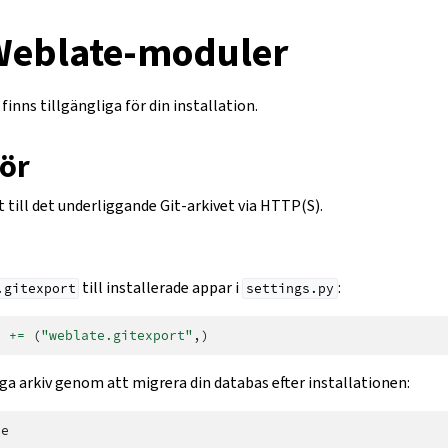
 Weblate-moduler
finns tillgängliga för din installation.
tör
 till det underliggande Git-arkivet via HTTP(S).
till installerade appar i
:
.gitexport
settings.py
S
+=
(
"weblate.gitexport"
,)
ga arkiv genom att migrera din databas efter installationen: