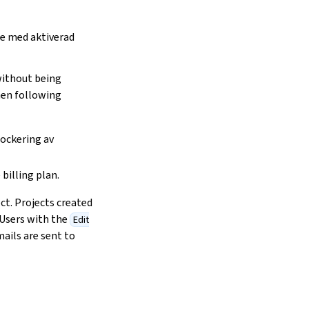
re med aktiverad
without being
when following
lockering av
billing plan.
ct. Projects created
 Users with the
Edit
mails are sent to