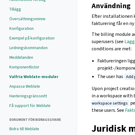
Användning
Tillägg
Efter installationen
Översättningsminne
fakturering får en ny 
Konfiguration
The billing module a
Exempel på konfiguration
superusers (see
Lägg
Ledningskommandon
conditions are met:
Meddelanden
Faktureringen ligg
Komponentlistor
projekt-/komponen
The user has
Valfria Weblate-moduler
Add 
Anpassa Weblate
Upon project creatio
in a workspace with 
Hanteringsgränssnitt
pe
workspace settings
Få support för Weblate
these users. See
Fakt
DOKUMENT FÖR BIDRAGSGIVARE
Juridisk 
Bidra till Weblate