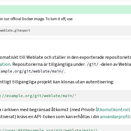
in our official Docker image. To turn it off, use:
=
matiskt till Weblate och ställer in den exporterade repositoriets
ation
. Repositorierna är tillgängliga under
-delen av Webla
/git/
.
xample.org/git/weblate/main/
ntligt tillgängliga projekt kan klonas utan autentisering:
://example.org/git/weblate/main/'
ra i arkiven med begränsad åtkomst (med
Private
åtkomstkontroll
ktiverat) krävs en API-token som kan erhållas i din
användarprofil
:
://user:KEY@example.org/git/weblate/main/'