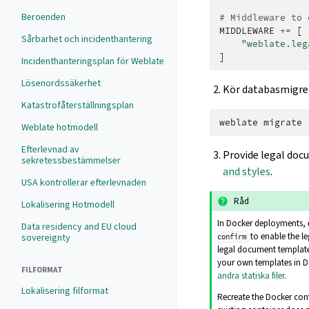
Beroenden
# Middleware to 
MIDDLEWARE
+=
[
Sårbarhet och incidenthantering
"weblate.leg
]
Incidenthanteringsplan för Weblate
Lösenordssäkerhet
Kör databasmigrer
Katastrofåterställningsplan
weblate
Weblate hotmodell
Efterlevnad av
Provide legal doc
sekretessbestämmelser
and styles
.
USA kontrollerar efterlevnaden
Råd
Lokalisering Hotmodell
In Docker deployments, 
Data residency and EU cloud
to enable the l
sovereignty
confirm
legal document templates
your own templates in D
FILFORMAT
andra statiska filer
.
Lokalisering filformat
Recreate the Docker con