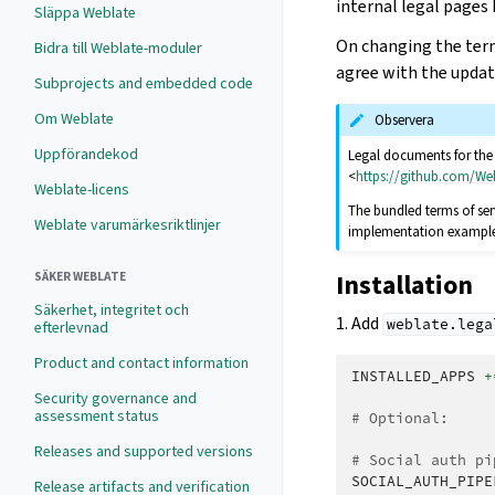
internal legal pages 
Släppa Weblate
On changing the terms
Bidra till Weblate-moduler
agree with the upda
Subprojects and embedded code
Om Weblate
Observera
Uppförandekod
Legal documents for the H
<
https://github.com/We
Weblate-licens
The bundled terms of ser
Weblate varumärkesriktlinjer
implementation example, 
Installation
SÄKER WEBLATE
Säkerhet, integritet och
1. Add
weblate.lega
efterlevnad
Product and contact information
INSTALLED_APPS
+
Security governance and
assessment status
# Optional:
Releases and supported versions
# Social auth pi
SOCIAL_AUTH_PIPE
Release artifacts and verification