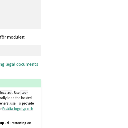
 för modulen:
ng legal documents
. Use
ings.py
tos-
nally load the hosted
eneral use. To provide
ee
Ersätta logotyp och
up -d
. Restarting an