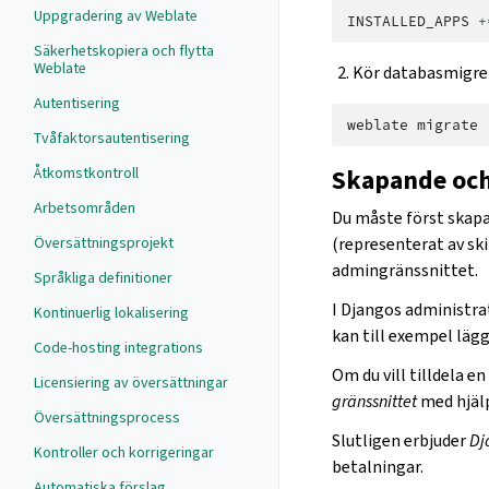
Uppgradering av Weblate
INSTALLED_APPS
+
Säkerhetskopiera och flytta
Weblate
Kör databasmigrer
Autentisering
weblate
Tvåfaktorsautentisering
Åtkomstkontroll
Skapande och 
Arbetsområden
Du måste först skapa 
Översättningsprojekt
(representerat av ski
admingränssnittet.
Språkliga definitioner
I Djangos administra
Kontinuerlig lokalisering
kan till exempel lägg
Code-hosting integrations
Om du vill tilldela e
Licensiering av översättningar
gränssnittet
med hjälp
Översättningsprocess
Slutligen erbjuder
Dj
Kontroller och korrigeringar
betalningar.
Automatiska förslag