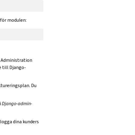
 för modulen:
t Administration
 till Django-
ktureringsplan. Du
i
Django-admin-
 logga dina kunders