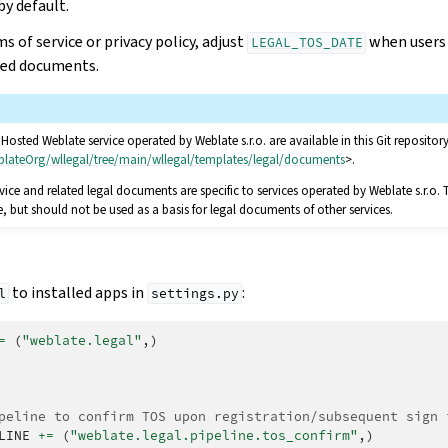
by default.
 of service or privacy policy, adjust
when users 
LEGAL_TOS_DATE
ted documents.
osted Weblate service operated by Weblate s.r.o. are available in this Git repository
blateOrg/wllegal/tree/main/wllegal/templates/legal/documents
>.
vice and related legal documents are specific to services operated by Weblate s.r.o. 
but should not be used as a basis for legal documents of other services.
to installed apps in
:
l
settings.py
=
(
"weblate.legal"
,)
peline to confirm TOS upon registration/subsequent sign 
LINE
+=
(
"weblate.legal.pipeline.tos_confirm"
,)