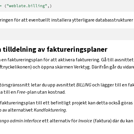
=
(
"weblate.billing"
,)
ingen för att eventuellt installera ytterligare databasstrukturer
tilldelning av faktureringsplaner
en faktureringsplan för att aktivera fakturering. Gå till avsnitte
ftnyckelikonen) och öppna skärmen Verktyg. Därifrån går du vidare
törsgränssnitt letar du upp avsnittet
BILLING
och lägger till en fa
a till en
Free
-plan utan kostnad.
n faktureringsplan till ett befintligt projekt kan detta också göras 
 av alternativet
Kundfakturering
.
ango admin interface
ett alternativ för
Invoice
(faktura) där du kan