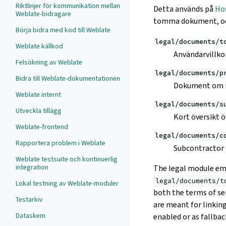
Riktlinjer för kommunikation mellan
Detta används på
Ho
Weblate-bidragare
tomma dokument, och 
Börja bidra med kod till Weblate
legal/documents/t
Weblate källkod
Användarvillko
Felsökning av Weblate
legal/documents/p
Bidra till Weblate-dokumentationen
Dokument om i
Weblate internt
legal/documents/s
Utveckla tillägg
Kort översikt ö
Weblate-frontend
legal/documents/c
Rapportera problem i Weblate
Subcontractor
Weblate testsuite och kontinuerlig
integration
The legal module emb
legal/documents/t
Lokal testning av Weblate-moduler
both the terms of ser
Testarkiv
are meant for linkin
Dataskem
enabled or as fallbac