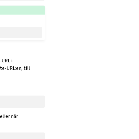
 URL i
te-URL:en, till
eller när