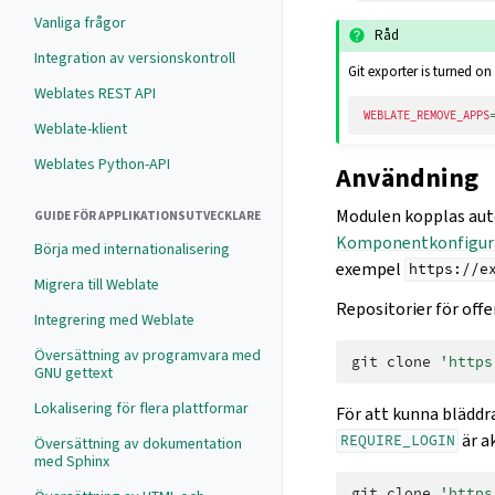
Vanliga frågor
Råd
Integration av versionskontroll
Git exporter is turned on 
Weblates REST API
WEBLATE_REMOVE_APPS
Weblate-klient
Weblates Python-API
Användning
Modulen kopplas auto
GUIDE FÖR APPLIKATIONSUTVECKLARE
Komponentkonfigur
Börja med internationalisering
exempel
https://e
Migrera till Weblate
Repositorier för offe
Integrering med Weblate
Översättning av programvara med
git
clone
'https
GNU gettext
Lokalisering för flera plattformar
För att kunna blädd
är a
REQUIRE_LOGIN
Översättning av dokumentation
med Sphinx
git
clone
'https