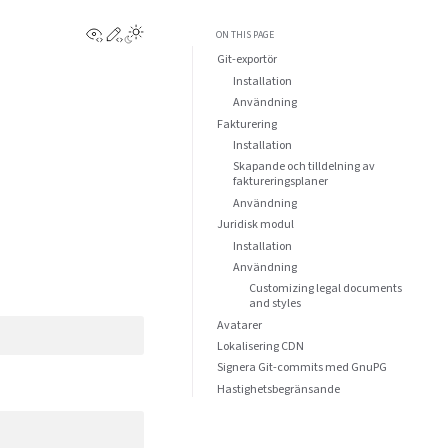
View this page
Edit this page
ON THIS PAGE
Git-exportör
Installation
Användning
Fakturering
Installation
Skapande och tilldelning av
faktureringsplaner
Användning
Juridisk modul
Installation
Användning
Customizing legal documents
and styles
Avatarer
Lokalisering CDN
Signera Git-commits med GnuPG
Hastighetsbegränsande