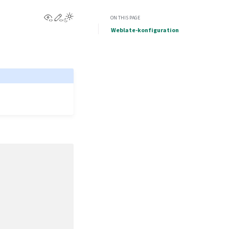
View this page
Edit this page
ON THIS PAGE
Weblate-konfiguration