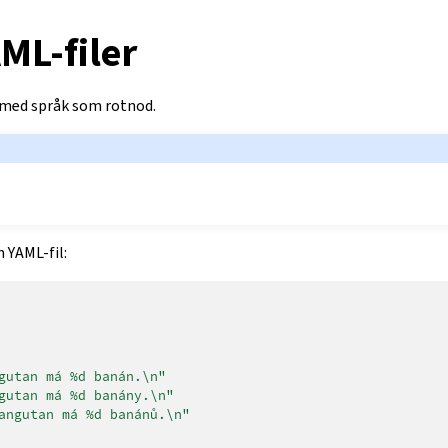
ML-filer
 med språk som rotnod.
 YAML-fil:
gutan
má
%d
banán.\n"
gutan
má
%d
banány.\n"
angutan
má
%d
banánů.\n"