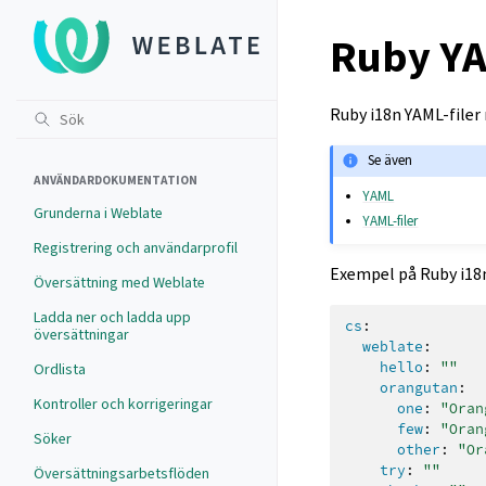
Ruby YA
Ruby i18n YAML-filer
Se även
ANVÄNDARDOKUMENTATION
YAML
Grunderna i Weblate
YAML-filer
Registrering och användarprofil
Exempel på Ruby i18n
Översättning med Weblate
Ladda ner och ladda upp
cs
:
översättningar
weblate
:
hello
:
""
Ordlista
orangutan
:
Kontroller och korrigeringar
one
:
"Oran
few
:
"Oran
Söker
other
:
"Or
try
:
""
Översättningsarbetsflöden