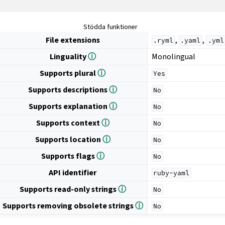
Stödda funktioner
File extensions
,
,
.ryml
.yaml
.yml
Linguality
ⓘ
Monolingual
Supports plural
ⓘ
Yes
Supports descriptions
ⓘ
No
Supports explanation
ⓘ
No
Supports context
ⓘ
No
Supports location
ⓘ
No
Supports flags
ⓘ
No
API identifier
ruby-yaml
Supports read-only strings
ⓘ
No
Supports removing obsolete strings
ⓘ
No