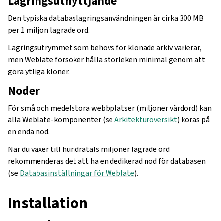
Lagringsutnyttjande
Den typiska databaslagringsanvändningen är cirka 300 MB
per 1 miljon lagrade ord.
Lagringsutrymmet som behövs för klonade arkiv varierar,
men Weblate försöker hålla storleken minimal genom att
göra ytliga kloner.
Noder
För små och medelstora webbplatser (miljoner värdord) kan
alla Weblate-komponenter (se
Arkitekturöversikt
) köras på
en enda nod.
När du växer till hundratals miljoner lagrade ord
rekommenderas det att ha en dedikerad nod för databasen
(se
Databasinställningar för Weblate
).
Installation