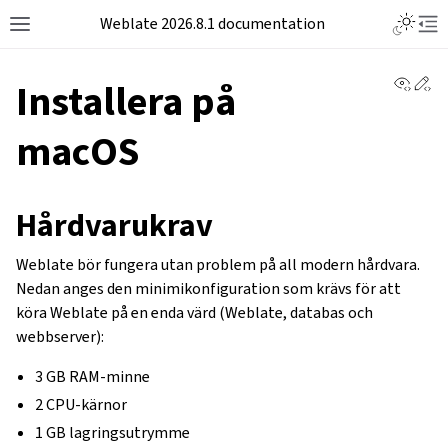
Weblate 2026.8.1 documentation
View 
Ed
Installera på
macOS
Hårdvarukrav
Weblate bör fungera utan problem på all modern hårdvara.
Nedan anges den minimikonfiguration som krävs för att
köra Weblate på en enda värd (Weblate, databas och
webbserver):
3 GB RAM-minne
2 CPU-kärnor
1 GB lagringsutrymme