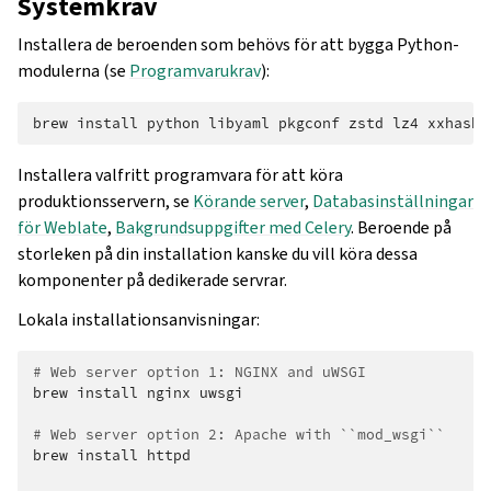
Systemkrav
Installera de beroenden som behövs för att bygga Python-
modulerna (se
Programvarukrav
):
brew
install
python
libyaml
pkgconf
zstd
lz4
xxhash
Installera valfritt programvara för att köra
produktionsservern, se
Körande server
,
Databasinställningar
för Weblate
,
Bakgrundsuppgifter med Celery
. Beroende på
storleken på din installation kanske du vill köra dessa
komponenter på dedikerade servrar.
Lokala installationsanvisningar:
# Web server option 1: NGINX and uWSGI
brew
install
nginx
uwsgi

# Web server option 2: Apache with ``mod_wsgi``
brew
install
httpd
