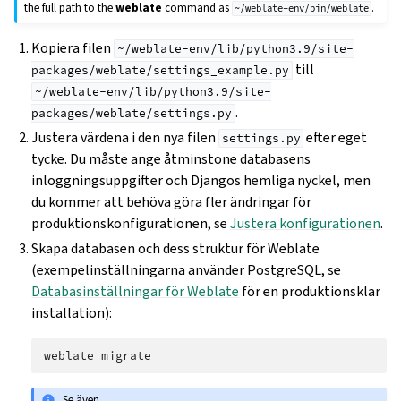
the full path to the
weblate
command as
.
~/weblate-env/bin/weblate
Kopiera filen
~/weblate-env/lib/python3.9/site-
till
packages/weblate/settings_example.py
~/weblate-env/lib/python3.9/site-
.
packages/weblate/settings.py
Justera värdena i den nya filen
efter eget
settings.py
tycke. Du måste ange åtminstone databasens
inloggningsuppgifter och Djangos hemliga nyckel, men
du kommer att behöva göra fler ändringar för
produktionskonfigurationen, se
Justera konfigurationen
.
Skapa databasen och dess struktur för Weblate
(exempelinställningarna använder PostgreSQL, se
Databasinställningar för Weblate
för en produktionsklar
installation):
weblate
Se även