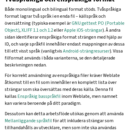
Både
monolingual och
bilingual format stöds. Tvåspråkiga
format lagrar två språk i en enda fil – källspråk och
översättning (typiska exempel är
GNU gettext PO (Portable
Object)
,
XLIFF 1.1 och 1.2
eller
Apple iOS-strängar
). Å andra
sidan identifierar enspråkiga format strängen med hjälp av
ID, och varje språkfil innehåller endast mappningen av dessa
till ett visst språk (vanligtvis
Android-strängresurser
). Vissa
filformat används i båda varianterna, se den detaljerade
beskrivningen nedan.
För korrekt användning av enspråkiga filer kräver Weblate
åtkomst till en fil som innehåller en komplett lista över
strängar som ska översättas med deras källa. Denna fil
kallas
Enspråkig basspråkfil
inom Weblate, men namnet
kan variera beroende på ditt paradigm.
Dessutom kan detta arbetsflöde utökas genom att använda
Mellanliggande språkfil
för att inkludera strängar som
tillhandahålls av utvecklare, men som inte ska användas