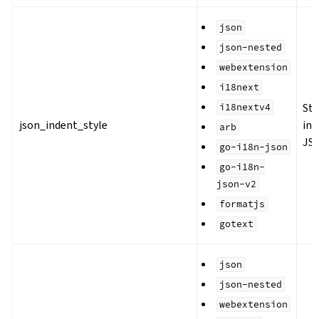
json
json-nested
webextension
i18next
Sti
i18nextv4
json_indent_style
ind
arb
JS
go-i18n-json
go-i18n-
json-v2
formatjs
gotext
json
json-nested
webextension