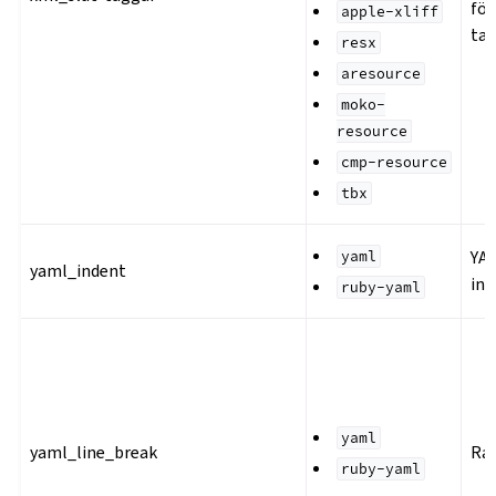
fö
apple-xliff
ta
resx
aresource
moko-
resource
cmp-resource
tbx
YA
yaml
yaml_indent
ind
ruby-yaml
yaml
yaml_line_break
Ra
ruby-yaml