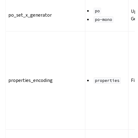
Upd
po
po_set_x_generator
Gen
po-mono
properties_encoding
Fil
properties