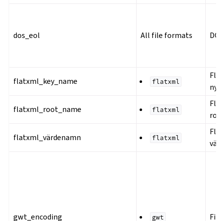
dos_eol
All file formats
DO
Fl
flatxml_key_name
flatxml
ny
Fl
flatxml_root_name
flatxml
ro
Fl
flatxml_värdenamn
flatxml
vä
gwt_encoding
Fil
gwt