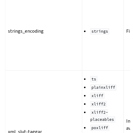
strings_encoding
Fil
strings
ts
plainxliff
xliff
xliff2
xliff2-
placeables
Ink
avs
poxliff
xml_slut-taggar