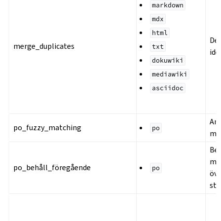
markdown
mdx
html
Ded
merge_duplicates
txt
ide
dokuwiki
mediawiki
asciidoc
Anv
po_fuzzy_matching
po
ma
Beh
msg
po_behåll_föregående
po
öve
str