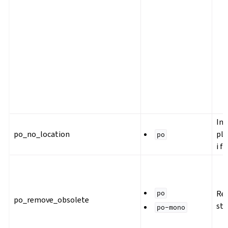
Ink
po_no_location
pla
po
i fi
Re
po
po_remove_obsolete
str
po-mono