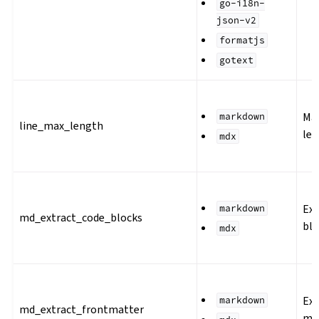
go-i18n-
json-v2
formatjs
gotext
Ma
markdown
line_max_length
le
mdx
Ext
markdown
md_extract_code_blocks
blo
mdx
Ext
markdown
md_extract_frontmatter
ma