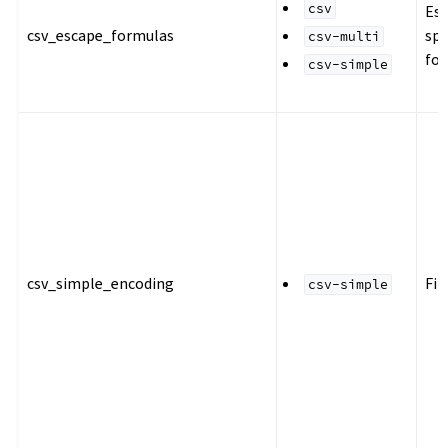
csv
Es
csv_escape_formulas
sp
csv-multi
fo
csv-simple
csv_simple_encoding
Fil
csv-simple