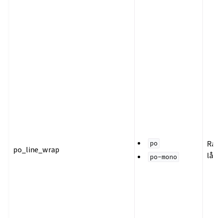
Rad
po
po_line_wrap
lån
po-mono