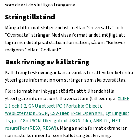
som de är i de slutliga strängarna.
Strängtillstånd
Många filformat skiljer endast mellan ”Oöversatta” och
”Översatta” strängar. Med vissa format är det möjligt att
lagra mer detaljerad statusinformation, såsom ”Behöver
redigeras” eller ”Godkänt”.
Beskrivning av källsträng
Källsträngbeskrivningar kan användas för att vidarebefordra
ytterligare information om strängen som ska översättas.
Flera format har inbyggt stöd för att tillhandahålla
ytterligare information till översättare (till exempel
XLIFF
1.1 och 1.2
,
GNU gettext PO (Portable Object)
,
WebExtension JSON
,
CSV-filer
,
Excel Open XML
,
Qt Linguist
.ts
,
go-i18n JSON-filer
,
gotext JSON-filer
,
ARB-fil
,
.NET-
resursfiler (RESX, RESW)
). Många andra format extraherar
närmaste kommentar som källsträngbeskrivning.