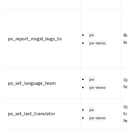
Re
po
po_report_msgid_bugs_to
bug
po-mono
Up
po
po_set_language_team
te
po-mono
Upd
po
po_set_last_translator
tra
po-mono
he