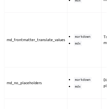
mdx
Tra
markdown
md_frontmatter_translate_values
mat
mdx
Dis
markdown
md_no_placeholders
pla
mdx