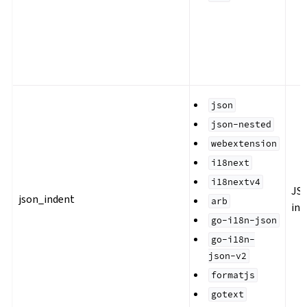
json
json-nested
webextension
i18next
i18nextv4
JS
json_indent
arb
ind
go-i18n-json
go-i18n-
json-v2
formatjs
gotext