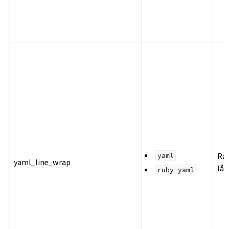
Rad
yaml
yaml_line_wrap
lån
ruby-yaml