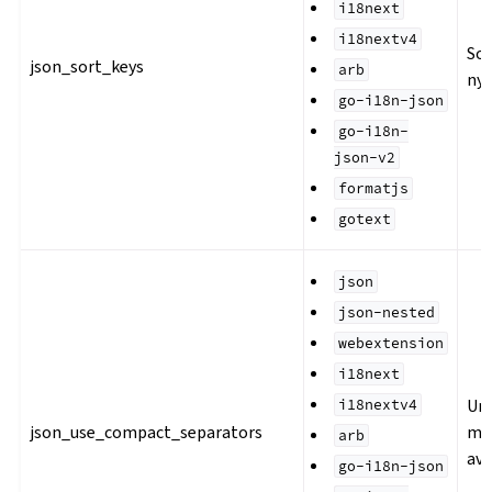
i18next
i18nextv4
So
json_sort_keys
arb
nyc
go-i18n-json
go-i18n-
json-v2
formatjs
gotext
json
json-nested
webextension
i18next
Un
i18nextv4
json_use_compact_separators
mel
arb
avg
go-i18n-json