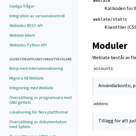
weblate
Vanliga frågor
Källkoden för
Integration av versionskontroll
weblate/static
Weblates REST API
Klientfiler (CSS
Weblate-klient
Moduler
Weblates Python-API
Weblate består av fle
GUIDE FÖR APPLIKATIONSUTVECKLARE
Börja med internationalisering
accounts
Migrera till Weblate
Användarkonto, pro
Integrering med Weblate
Översättning av programvara med
GNU gettext
addons
Lokalisering för flera plattformar
Tillägg för att j
Översättning av dokumentation
med Sphinx