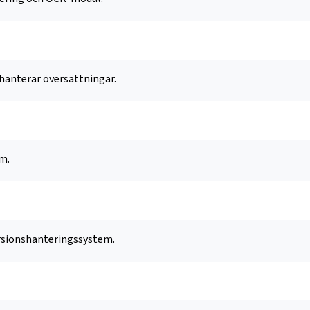
anterar översättningar.
m.
rsionshanteringssystem.