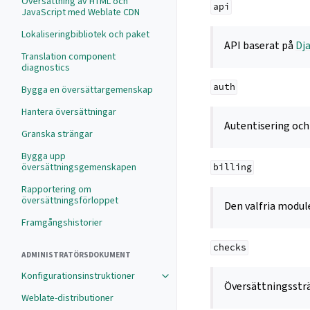
Översättning av HTML och
api
JavaScript med Weblate CDN
Lokaliseringbibliotek och paket
API baserat på
Dj
Translation component
diagnostics
auth
Bygga en översättargemenskap
Hantera översättningar
Autentisering och
Granska strängar
Bygga upp
översättningsgemenskapen
billing
Rapportering om
översättningsförloppet
Den valfria modu
Framgångshistorier
checks
ADMINISTRATÖRSDOKUMENT
Konfigurationsinstruktioner
Översättningsst
Weblate-distributioner