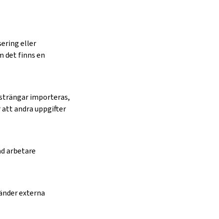
ering eller
m det finns en
strängar importeras,
r att andra uppgifter
ad arbetare
vänder externa