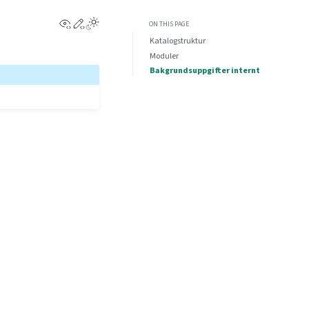
View this page
Edit this page
ON THIS PAGE
Katalogstruktur
Moduler
Bakgrundsuppgifter internt