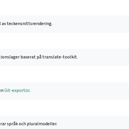
l av teckensnittsrendering.
ionslager baserat på translate-toolkit.
len
Git-exportör
.
rar språk och pluralmodeller.