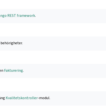
ango REST framework
.
 behörigheter.
len
Fakturering
.
räng
Kvalitetskontroller
-modul.