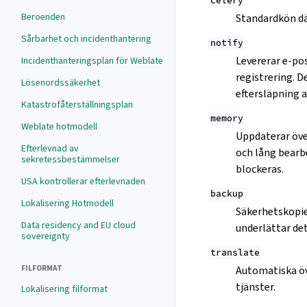
celery
Beroenden
Standardkön dä
Sårbarhet och incidenthantering
notify
Levererar e-po
Incidenthanteringsplan för Weblate
registrering. D
Lösenordssäkerhet
eftersläpning a
Katastrofåterställningsplan
memory
Weblate hotmodell
Uppdaterar öve
Efterlevnad av
och lång bearbe
sekretessbestämmelser
blockeras.
USA kontrollerar efterlevnaden
backup
Lokalisering Hotmodell
Säkerhetskopie
Data residency and EU cloud
underlättar det
sovereignty
translate
Automatiska öv
FILFORMAT
tjänster.
Lokalisering filformat