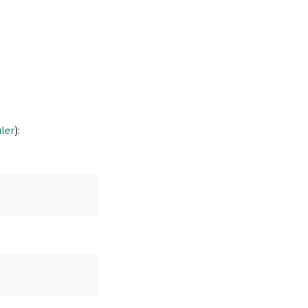
ler
):