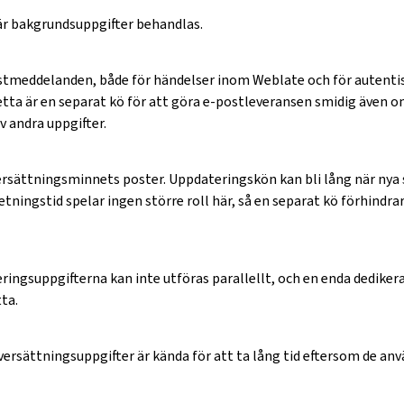
r bakgrundsuppgifter behandlas.
stmeddelanden, både för händelser inom Weblate och för autentis
etta är en separat kö för att göra e-postleveransen smidig även o
v andra uppgifter.
rsättningsminnets poster. Uppdateringskön kan bli lång när nya 
tningstid spelar ingen större roll här, så en separat kö förhindra
ringsuppgifterna kan inte utföras parallellt, och en enda dediker
ta.
ersättningsuppgifter är kända för att ta lång tid eftersom de an