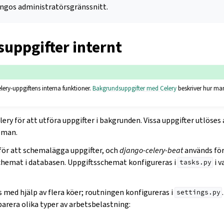
ngos administratörsgränssnitt.
uppgifter internt
elery-uppgiftens interna funktioner.
Bakgrundsuppgifter med Celery
beskriver hur man
ery för att utföra uppgifter i bakgrunden. Vissa uppgifter utlöses
eman.
för att schemalägga uppgifter, och
django-celery-beat
används för
chemat i databasen. Uppgiftsschemat konfigureras i
i v
tasks.py
 med hjälp av flera köer; routningen konfigureras i
settings.py
parera olika typer av arbetsbelastning: