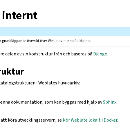
 internt
 en grundläggande översikt över Weblates interna funktioner.
e delen av sin kodstruktur från och baseras på
Django
.
ruktur
katalogstrukturen i Weblates huvudarkiv:
denna dokumentation, som kan byggas med hjälp av
Sphinx
.
 att köra utvecklingsservern, se
Kör Weblate lokalt i Docker
.