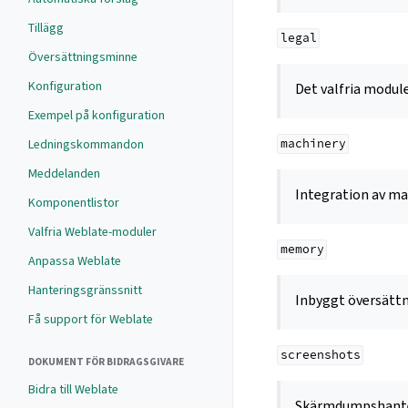
Tillägg
legal
Översättningsminne
Konfiguration
Det valfria modu
Exempel på konfiguration
Ledningskommandon
machinery
Meddelanden
Integration av ma
Komponentlistor
Valfria Weblate-moduler
memory
Anpassa Weblate
Hanteringsgränssnitt
Inbyggt översätt
Få support för Weblate
screenshots
DOKUMENT FÖR BIDRAGSGIVARE
Bidra till Weblate
Skärmdumpshante