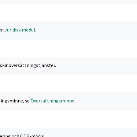
len
Juridisk modul
.
skinöversättningstjänster.
ningsminne, se
Översättningsminne
.
ring och OCR-modul.