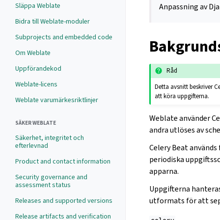
Släppa Weblate
Anpassning av Dja
Bidra till Weblate-moduler
Subprojects and embedded code
Bakgrunds
Om Weblate
Uppförandekod
Råd
Weblate-licens
Detta avsnitt beskriver C
att köra uppgifterna.
Weblate varumärkesriktlinjer
Weblate använder Cel
SÄKER WEBLATE
andra utlöses av sch
Säkerhet, integritet och
efterlevnad
Celery Beat används 
periodiska uppgiftss
Product and contact information
apparna.
Security governance and
assessment status
Uppgifterna hanteras
utformats för att se
Releases and supported versions
Release artifacts and verification