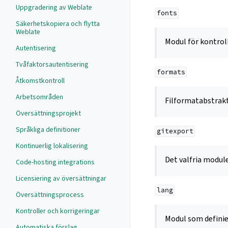
Uppgradering av Weblate
fonts
Säkerhetskopiera och flytta
Weblate
Modul för kontrol
Autentisering
Tvåfaktorsautentisering
formats
Åtkomstkontroll
Arbetsområden
Filformatabstrakt
Översättningsprojekt
Språkliga definitioner
gitexport
Kontinuerlig lokalisering
Det valfria modu
Code-hosting integrations
Licensiering av översättningar
lang
Översättningsprocess
Kontroller och korrigeringar
Modul som definie
Automatiska förslag