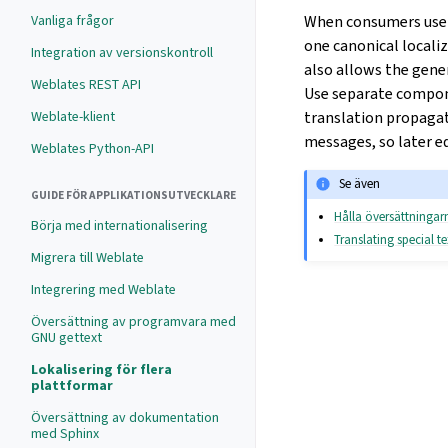
Vanliga frågor
When consumers use t
one canonical locali
Integration av versionskontroll
also allows the gene
Weblates REST API
Use separate compon
Weblate-klient
translation propagat
messages, so later ed
Weblates Python-API
Se även
GUIDE FÖR APPLIKATIONSUTVECKLARE
Hålla översättninga
Börja med internationalisering
Translating special te
Migrera till Weblate
Integrering med Weblate
Översättning av programvara med
GNU gettext
Lokalisering för flera
plattformar
Översättning av dokumentation
med Sphinx