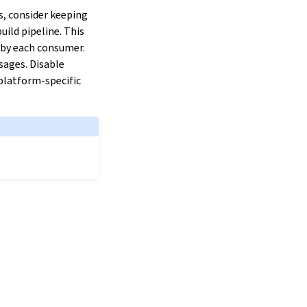
, consider keeping
ild pipeline. This
 by each consumer.
sages. Disable
platform-specific