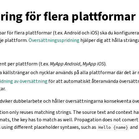
ring för flera plattformar
ar för flera plattformar (t.ex. Android och iOS) ska du konfigurer
je plattform.
Översättningsspridning
hjälper dig att hålla sträng
t per plattform (t.ex.
MyApp Android
,
MyApp iOS
).
ska källsträngar och nycklar används på alla plattformar där det är 
ridning av översättning
för att automatiskt återanvända översättn
ar.
dviker dubbelarbete och håller översättningarna konsekventa öve
ion only reuses matching strings. The source text and context hav
ats, the key has to match as well. Propagation does not convert
 using different placeholder syntaxes, such as
and
Hello
{name}