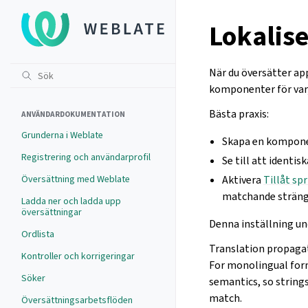
Lokalise
När du översätter app
komponenter för var
Bästa praxis:
ANVÄNDARDOKUMENTATION
Grunderna i Weblate
Skapa en komponen
Registrering och användarprofil
Se till att identi
Översättning med Weblate
Aktivera
Tillåt sp
matchande sträng
Ladda ner och ladda upp
översättningar
Denna inställning un
Ordlista
Translation propagat
Kontroller och korrigeringar
For monolingual form
Söker
semantics, so strings
match.
Översättningsarbetsflöden