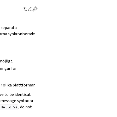
View this page
Edit this page
a separata
arna synkroniserade.
möjligt.
ingar för
r olika plattformar.
e to be identical.
 message syntax or
, do not
Hello
%s