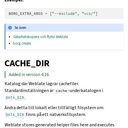
BORG_EXTRA_ARGS
=
[
"--exclude"
,
"vcs/"
]
Se även
Säkerhetskopiera och flytta Weblate
borg create
CACHE_DIR
Added in version 4.16.
Katalog där Weblate lagrar cachefiler.
Standardinställningen är
-underkatalogen i
cache
.
DATA_DIR
Ändra detta till lokalt eller tillfälligt filsystem om
finns på ett nätverksfilsystem.
DATA_DIR
Weblate stores generated helper files here and executes