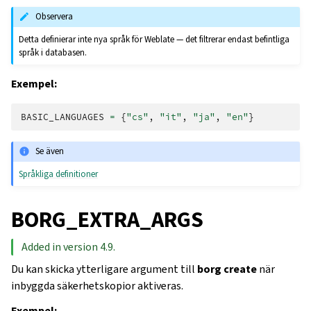
Observera
Detta definierar inte nya språk för Weblate — det filtrerar endast befintliga
språk i databasen.
Exempel:
BASIC_LANGUAGES
=
{
"cs"
,
"it"
,
"ja"
,
"en"
}
Se även
Språkliga definitioner
BORG_EXTRA_ARGS
Added in version 4.9.
Du kan skicka ytterligare argument till
borg create
när
inbyggda säkerhetskopior aktiveras.
Exempel: