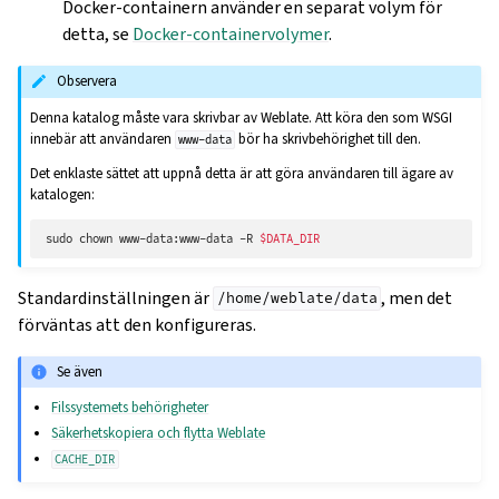
Docker-containern använder en separat volym för
detta, se
Docker-containervolymer
.
Observera
Denna katalog måste vara skrivbar av Weblate. Att köra den som WSGI
innebär att användaren
bör ha skrivbehörighet till den.
www-data
Det enklaste sättet att uppnå detta är att göra användaren till ägare av
katalogen:
sudo
chown
www-data:www-data
-R
$DATA_DIR
Standardinställningen är
, men det
/home/weblate/data
förväntas att den konfigureras.
Se även
Filssystemets behörigheter
Säkerhetskopiera och flytta Weblate
CACHE_DIR