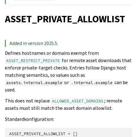
ASSET_PRIVATE_ALLOWLIST
Added in version 2025.5.
Defines hostnames or domains exempt from
for remote asset downloads that
ASSET_RESTRICT_PRIVATE
enforce private-target checks. Entries follow Django host
matching semantics, so values such as
or
can be
assets.internal.example
.internal.example
used.
This does not replace
; remote
ALLOWED_ASSET_DOMAINS
assets must still match the asset domain allowlist.
Standardkonfiguration:
ASSET_PRIVATE_ALLOWLIST
=
[]