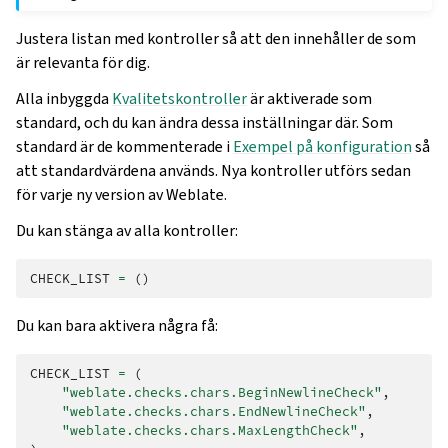
Justera listan med kontroller så att den innehåller de som
är relevanta för dig.
Alla inbyggda
Kvalitetskontroller
är aktiverade som
standard, och du kan ändra dessa inställningar där. Som
standard är de kommenterade i
Exempel på konfiguration
så
att standardvärdena används. Nya kontroller utförs sedan
för varje ny version av Weblate.
Du kan stänga av alla kontroller:
CHECK_LIST
=
()
Du kan bara aktivera några få:
CHECK_LIST
=
(
"weblate.checks.chars.BeginNewlineCheck"
,
"weblate.checks.chars.EndNewlineCheck"
,
"weblate.checks.chars.MaxLengthCheck"
,