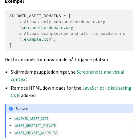
Exempel
ALLOWED_ASSET_DOMAINS
=
[
# Allows only cdn.anotherdomain.org
"cdn.anotherdomain.org"
,
# Allows example.com and all its subdomains
".example.com"
,
]
Detta används för närvarande på följande platser:
Skärmdumpsuppladdningar, se
Screenshots and visual
context
Remote HTML downloads for the
JavaScript-lokalisering
CDN
add-on
Se även
ALLOWED_ASSET_SIZE
ASSET_RESTRICT_PRIVATE
ASSET_PRIVATE_ALLOWLIST