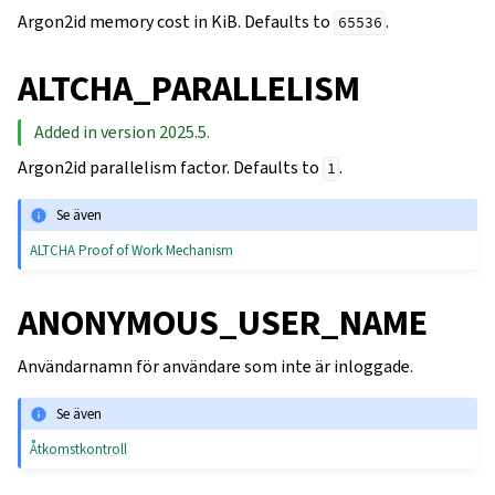
Argon2id memory cost in KiB. Defaults to
.
65536
ALTCHA_PARALLELISM
Added in version 2025.5.
Argon2id parallelism factor. Defaults to
.
1
Se även
ALTCHA Proof of Work Mechanism
ANONYMOUS_USER_NAME
Användarnamn för användare som inte är inloggade.
Se även
Åtkomstkontroll