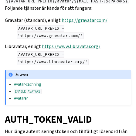
.
${AVATAR_URL_PREFIX}/avatar/${MAIL_HASH}?${PARAMS}
Följande tjänster är kända för att fungera:
Gravatar (standard), enligt
https://gravatar.com/
AVATAR_URL_PREFIX
=
'https://www.gravatar.com/'
Libravatar, enligt
https://www.libravatar.org/
AVATAR_URL_PREFIX
=
'https://www.libravatar.org/'
Se även
Avatar-cachning
ENABLE_AVATARS
Avatarer
AUTH_TOKEN_VALID
Hur länge autentiseringstoken och tillfälligt lösenord från