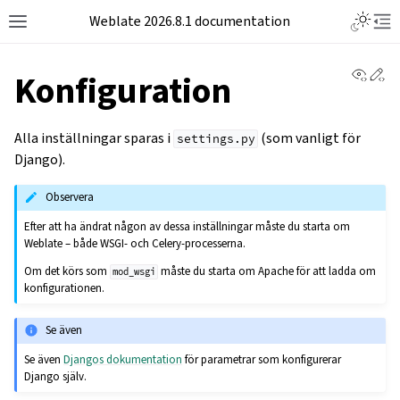
Weblate 2026.8.1 documentation
View 
Ed
Konfiguration
Alla inställningar sparas i
(som vanligt för
settings.py
Django).
Observera
Efter att ha ändrat någon av dessa inställningar måste du starta om
Weblate – både WSGI- och Celery-processerna.
Om det körs som
måste du starta om Apache för att ladda om
mod_wsgi
konfigurationen.
Se även
Se även
Djangos dokumentation
för parametrar som konfigurerar
Django själv.