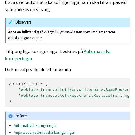
Lista över automatiska korrigeringar som ska tillämpas vid
sparande av en sträng.
Observera
Ange en fullständig sökväg till Python-klassen som implementerar
autofixer-gränssnittet.
Tillgängliga korrigeringar beskrivs på
Automatiska
korrigeringar
.
Du kan välja vilka du vill använda:
AUTOFIX_LIST
=
(
"weblate.trans.autofixes.whitespace.SameBookendi
"weblate.trans.autofixes.chars.ReplaceTrailingDo
)
Se även
Automatiska korrigeringar
Anpassade automatiska korrigeringar