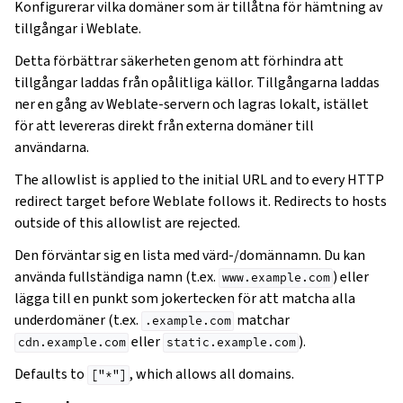
Konfigurerar vilka domäner som är tillåtna för hämtning av
tillgångar i Weblate.
Detta förbättrar säkerheten genom att förhindra att
tillgångar laddas från opålitliga källor. Tillgångarna laddas
ner en gång av Weblate-servern och lagras lokalt, istället
för att levereras direkt från externa domäner till
användarna.
The allowlist is applied to the initial URL and to every HTTP
redirect target before Weblate follows it. Redirects to hosts
outside of this allowlist are rejected.
Den förväntar sig en lista med värd-/domännamn. Du kan
använda fullständiga namn (t.ex.
) eller
www.example.com
lägga till en punkt som jokertecken för att matcha alla
underdomäner (t.ex.
matchar
.example.com
eller
).
cdn.example.com
static.example.com
Defaults to
, which allows all domains.
["*"]