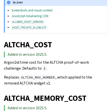
Se även
Screenshots and visual context
JavaScript-lokalisering CDN
ALLOWED_ASSET_DOMAINS
ASSET_PRIVATE_ALLOWLIST
ALTCHA_COST
Added in version 2025.5.
Argon2id time cost for the ALTCHA proof-of-work
challenge. Defaults to
.
3
Replaces
, which applied to the
ALTCHA_MAX_NUMBER
removed ALTCHA widget v2.
ALTCHA_MEMORY_COST
Added in version 2025.5.