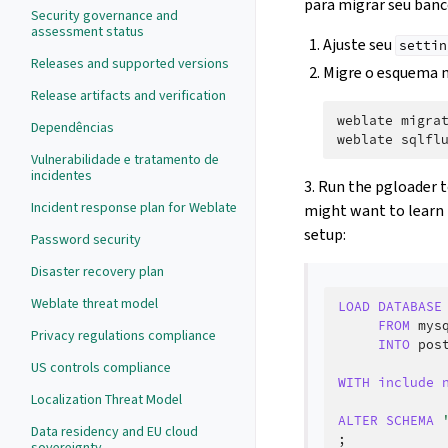
para migrar seu banc
Security governance and
assessment status
Ajuste seu
settin
Releases and supported versions
Migre o esquema 
Release artifacts and verification
weblate
migrat
Dependências
weblate
sqlfl
Vulnerabilidade e tratamento de
incidentes
3. Run the pgloader t
Incident response plan for Weblate
might want to learn
setup:
Password security
Disaster recovery plan
Weblate threat model
LOAD
DATABASE
FROM
mys
Privacy regulations compliance
INTO
pos
US controls compliance
WITH
include
Localization Threat Model
ALTER
SCHEMA
Data residency and EU cloud
;
sovereignty