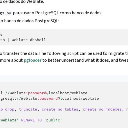
o de dados do Weblate.
para usar o PostgreSQL como banco de dados.
gs.py
no banco de dados PostgreSQL:
e

ush
|
weblate
o transfer the data. The following script can be used to migrate 
 more about
pgloader
to better understand what it does, and twea
ql
:
//
weblate
:password
@
localhost
/
weblate
tgresql
:
//
weblate
:password
@
localhost
/
weblate
no
drop
,
truncate
,
create
no
tables
,
create
no
indexes
,
'weblate'
RENAME
TO
'public'