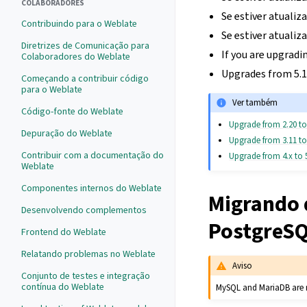
COLABORADORES
Se estiver atualiza
Contribuindo para o Weblate
Se estiver atualiza
Diretrizes de Comunicação para
If you are upgradin
Colaboradores do Weblate
Upgrades from 5.10
Começando a contribuir código
para o Weblate
Ver também
Código-fonte do Weblate
Upgrade from 2.20 to
Depuração do Weblate
Upgrade from 3.11 to
Contribuir com a documentação do
Upgrade from 4.x to 
Weblate
Componentes internos do Weblate
Migrando 
Desenvolvendo complementos
PostgreS
Frontend do Weblate
Relatando problemas no Weblate
Aviso
Conjunto de testes e integração
contínua do Weblate
MySQL and MariaDB are n