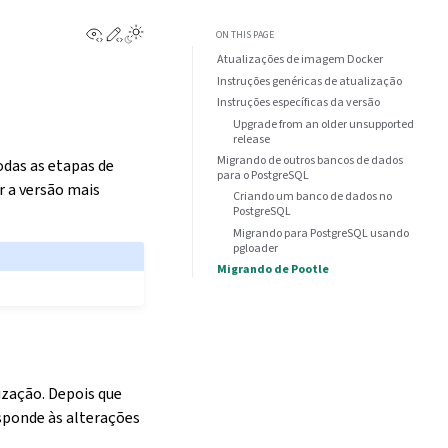
View this page
Edit this page
ON THIS PAGE
Atualizações de imagem Docker
Instruções genéricas de atualização
Instruções específicas da versão
Upgrade from an older unsupported
release
Migrando de outros bancos de dados
odas as etapas de
para o PostgreSQL
 a versão mais
Criando um banco de dados no
PostgreSQL
Migrando para PostgreSQL usando
pgloader
Migrando de Pootle
ização. Depois que
sponde às alterações