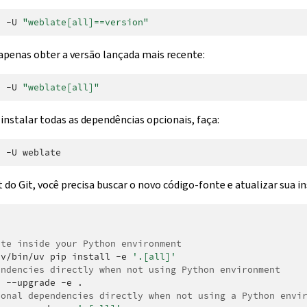
l
-U
"weblate[all]==version"
 apenas obter a versão lançada mais recente:
l
-U
"weblate[all]"
 instalar todas as dependências opcionais, faça:
l
-U
do Git, você precisa buscar o novo código-fonte e atualizar sua i


ate inside your Python environment
nv/bin/uv
pip
install
-e
'.[all]'
endencies directly when not using Python environment
l
--upgrade
-e
ional dependencies directly when not using a Python envi