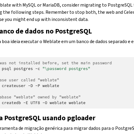
eblate with MySQL or MariaDB, consider migrating to PostgreSQL 
 the following steps. Remember to stop both, the web and Celer
e you might end up with inconsistent data.
anco de dados no PostgreSQL
boa ideia executar o Weblate em um banco de dados separado e 
was not installed before, set the main password
psql
postgres
-c
"\password postgres"
ase user called "weblate"
createuser
-D
-P
weblate

abase "weblate" owned by "weblate"
createdb
-E
UTF8
-O
weblate
a PostgreSQL usando pgloader
ramenta de migração genérica para migrar dados para o PostgreS