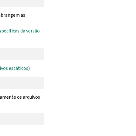
s abrangem as
specíficas da versão
.
ivos estáticos
):
vamente os arquivos