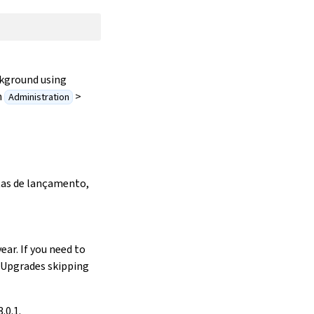
ckground using
n
>
Administration
otas de lançamento,
ear. If you need to
. Upgrades skipping
.0.1.