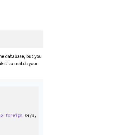
the database, but you
k it to match your
no
foreign
keys
,
disable
triggers
,
reset
sequences
,
data