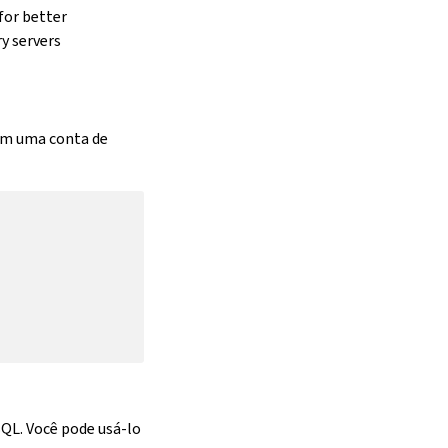
for better
y servers
em uma conta de
QL. Você pode usá-lo