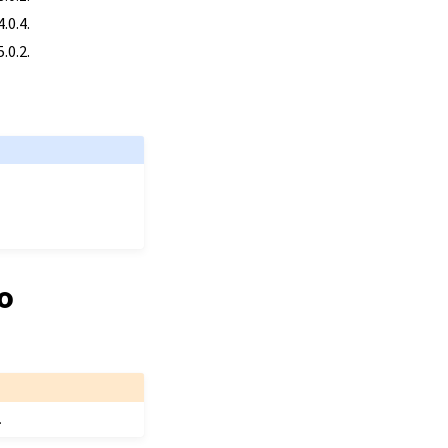
.0.4.
.0.2.
o
.