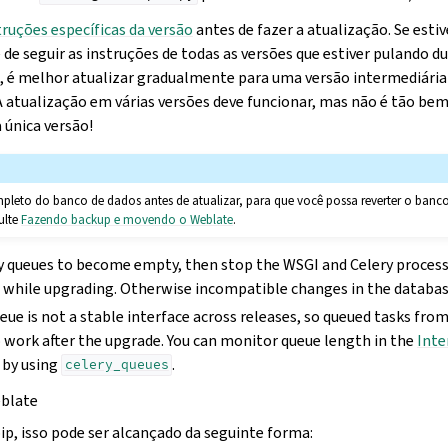
truções específicas da versão
antes de fazer a atualização. Se est
e de seguir as instruções de todas as versões que estiver pulando d
s, é melhor atualizar gradualmente para uma versão intermediária
A atualização em várias versões deve funcionar, mas não é tão be
única versão!
leto do banco de dados antes de atualizar, para que você possa reverter o banco
ulte
Fazendo backup e movendo o Weblate
.
ry queues to become empty, then stop the WSGI and Celery process
 while upgrading. Otherwise incompatible changes in the databas
eue is not a stable interface across releases, so queued tasks from
 work after the upgrade. You can monitor queue length in the
Inte
 by using
.
celery_queues
eblate
ip, isso pode ser alcançado da seguinte forma: