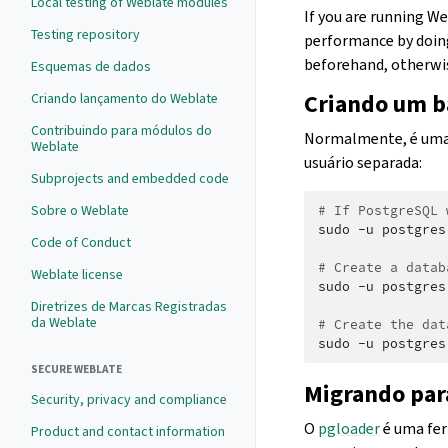
Local testing of Weblate modules
If you are running W
Testing repository
performance by doing
beforehand, otherwis
Esquemas de dados
Criando um b
Criando lançamento do Weblate
Contribuindo para módulos do
Normalmente, é uma 
Weblate
usuário separada:
Subprojects and embedded code
Sobre o Weblate
# If PostgreSQL 
sudo
-u
postgres
Code of Conduct
# Create a datab
Weblate license
sudo
-u
postgres
Diretrizes de Marcas Registradas
da Weblate
# Create the dat
sudo
-u
postgres
SECURE WEBLATE
Migrando par
Security, privacy and compliance
O
pgloader
é uma fer
Product and contact information