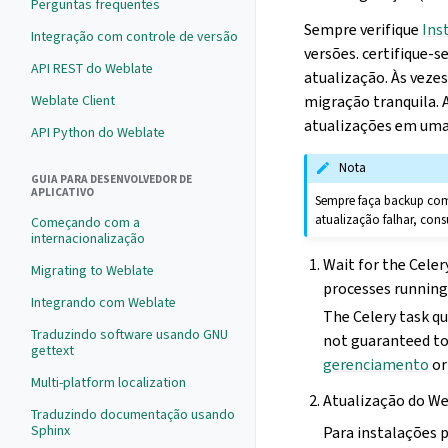
Perguntas frequentes
Sempre verifique
Ins
Integração com controle de versão
versões. certifique-s
API REST do Weblate
atualização. Às veze
migração tranquila. 
Weblate Client
atualizações em uma 
API Python do Weblate
Nota
GUIA PARA DESENVOLVEDOR DE
APLICATIVO
Sempre faça backup comp
atualização falhar, cons
Começando com a
internacionalização
Wait for the Cele
Migrating to Weblate
processes running
Integrando com Weblate
The Celery task qu
Traduzindo software usando GNU
not guaranteed to
gettext
gerenciamento
or
Multi-platform localization
Atualização do W
Traduzindo documentação usando
Sphinx
Para instalações p