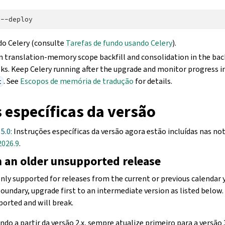
do Celery (consulte
Tarefas de fundo usando Celery
).
 translation-memory scope backfill and consolidation in the ba
sks. Keep Celery running after the upgrade and monitor progress i
. See
Escopos de memória de tradução
for details.
t
 específicas da versão
5.0:
Instruções específicas da versão agora estão incluídas nas n
2026.9
.
 an older unsupported release
nly supported for releases from the current or previous calendar y
oundary, upgrade first to an intermediate version as listed below
ported and will break.
ndo a partir da versão 2.x, sempre atualize primeiro para a versão 3