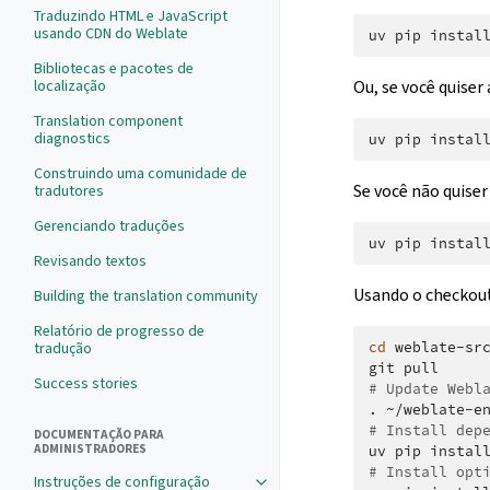
Traduzindo HTML e JavaScript
usando CDN do Weblate
uv
pip
instal
Bibliotecas e pacotes de
Ou, se você quiser
localização
Translation component
diagnostics
uv
pip
instal
Construindo uma comunidade de
Se você não quiser
tradutores
Gerenciando traduções
uv
pip
instal
Revisando textos
Usando o checkout 
Building the translation community
Relatório de progresso de
cd
weblate-src
tradução
git
Success stories
# Update Webl
.
~/weblate-e
# Install dep
DOCUMENTAÇÃO PARA
ADMINISTRADORES
uv
pip
instal
# Install opt
Instruções de configuração