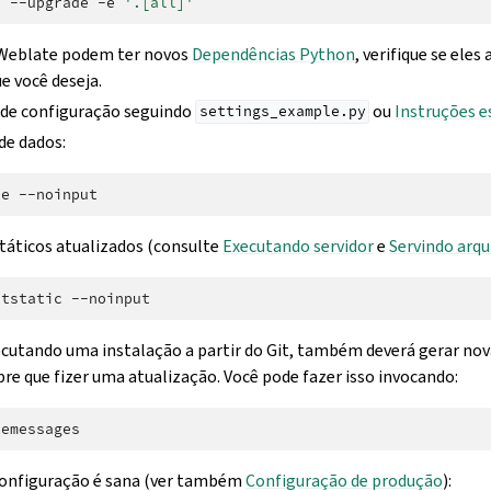
l
--upgrade
-e
'.[all]'
 Weblate podem ter novos
Dependências Python
, verifique se ele
e você deseja.
o de configuração seguindo
ou
Instruções e
settings_example.py
de dados:
te
státicos atualizados (consulte
Executando servidor
e
Servindo arqu
ctstatic
xecutando uma instalação a partir do Git, também deverá gerar no
re que fizer uma atualização. Você pode fazer isso invocando:
 configuração é sana (ver também
Configuração de produção
):