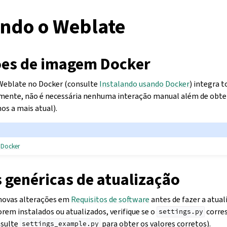
ando o Weblate
ões de imagem Docker
 Weblate no Docker (consulte
Instalando usando Docker
) integra t
mente, não é necessária nenhuma interação manual além de obter
os a mais atual).
 Docker
 genéricas de atualização
novas alterações em
Requisitos de software
antes de fazer a atual
orem instalados ou atualizados, verifique se o
corre
settings.py
nsulte
para obter os valores corretos).
settings_example.py