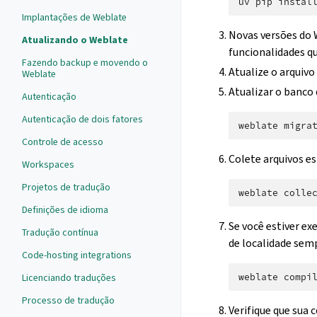
uv
pip
instal
Implantações de Weblate
Novas versões do
Atualizando o Weblate
funcionalidades qu
Fazendo backup e movendo o
Atualize o arquiv
Weblate
Atualizar o banco 
Autenticação
Autenticação de dois fatores
weblate
migra
Controle de acesso
Colete arquivos e
Workspaces
Projetos de tradução
weblate
colle
Definições de idioma
Se você estiver e
Tradução contínua
de localidade semp
Code-hosting integrations
weblate
Licenciando traduções
Processo de tradução
Verifique que sua