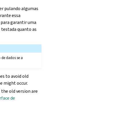
iver pulando algumas
urante essa
 para garantir uma
m testada quanto as
 de dados se a
es to avoid old
e might occur.
 the old version are
rface de