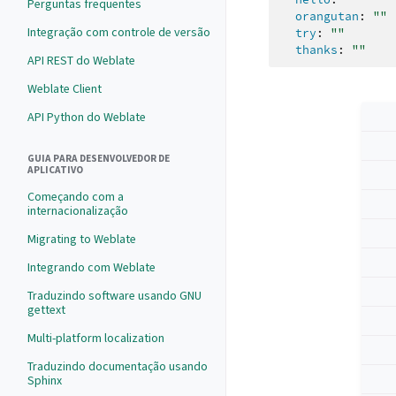
Perguntas frequentes
orangutan
:
""
Integração com controle de versão
try
:
""
thanks
:
""
API REST do Weblate
Weblate Client
API Python do Weblate
GUIA PARA DESENVOLVEDOR DE
APLICATIVO
Começando com a
internacionalização
Migrating to Weblate
Integrando com Weblate
Traduzindo software usando GNU
gettext
Multi-platform localization
Traduzindo documentação usando
Sphinx