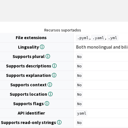
Recursos suportados
File extensions
,
,
.pyml
.yaml
.yml
Linguality
ⓘ
Both monolingual and bil
Supports plural
ⓘ
No
Supports descriptions
ⓘ
No
Supports explanation
ⓘ
No
Supports context
ⓘ
No
Supports location
ⓘ
No
Supports flags
ⓘ
No
API identifier
yaml
Supports read-only strings
ⓘ
No