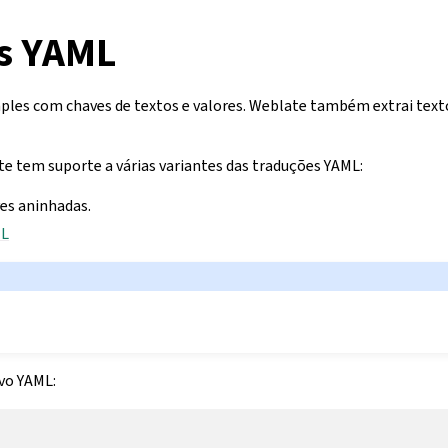
s YAML
ples com chaves de textos e valores. Weblate também extrai texto
 tem suporte a várias variantes das traduções YAML:
es aninhadas.
ML
vo YAML: