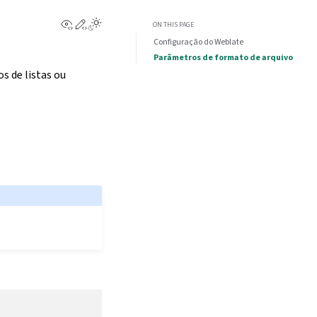
View this page
Edit this page
ON THIS PAGE
Configuração do Weblate
Parâmetros de formato de arquivo
s de listas ou