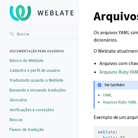
Arquivo
Os arquivos YAML sim
dicionários.
O Weblate atualmente
DOCUMENTAÇÃO PARA USUÁRIOS
Básico do Weblate
Arquivos com chav
Cadastro e perfil de usuário
Arquivos Ruby YA
Traduzindo usando o Weblate
Ver também
Baixando e enviando traduções
YAML
Glossário
Arquivos Ruby YAML
Verificações e correções
Exemplo de um arqui
Buscas
Fluxos de tradução
weblate
:
hello
:
""