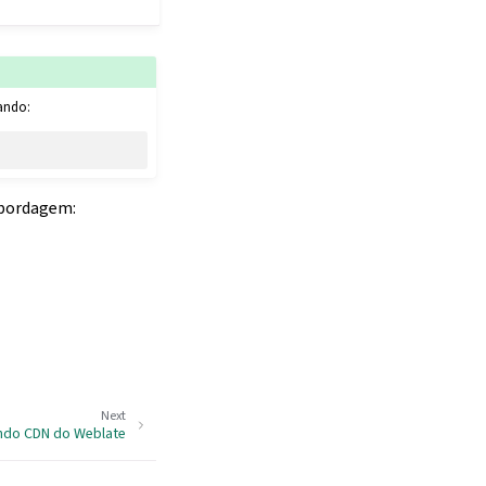
sando:
abordagem:
Next
ando CDN do Weblate