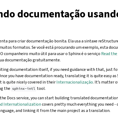
ndo documentação usand
nta para criar documentação bonita. Ela usa a sintaxe reStructur
 muitos formatos. Se você está procurando um exemplo, esta d
 O companheiro muito útil para usar o Sphinx é o serviço
Read the
 sua documentação gratuitamente.
riting documentation itself, if you need guidance with that, just f
nce you have documentation ready, translating it is quite easy a
t is quite nicely covered in their
Internacionalização
. It’s matter 
ing the
tool.
sphinx-intl
 the Docs service, you can start building translated documentatio
nd Internationalization
covers pretty much everything you need - 
language, and linking it from the main project as a translation.