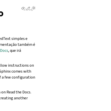
View this page
Edit this page
o
edText simples e
ocumentação também é
 Docs
, que irá
ollow instructions on
s Sphinx comes with
of a few configuration
n on Read the Docs.
creating another