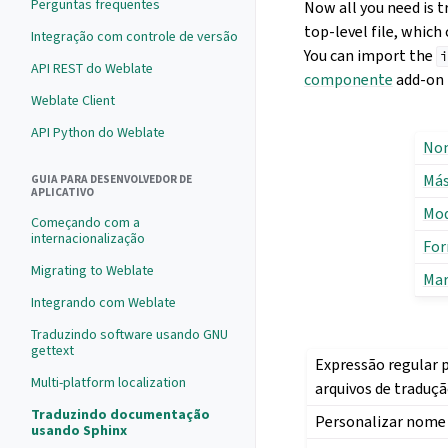
Perguntas frequentes
Now all you need is 
top-level file, which
Integração com controle de versão
You can import the
i
API REST do Weblate
componente
add-on t
Weblate Client
API Python do Weblate
No
Más
GUIA PARA DESENVOLVEDOR DE
APLICATIVO
Mod
Começando com a
internacionalização
For
Migrating to Weblate
Mar
Integrando com Weblate
Traduzindo software usando GNU
gettext
Expressão regular 
Multi-platform localization
arquivos de traduç
Traduzindo documentação
Personalizar nom
usando Sphinx