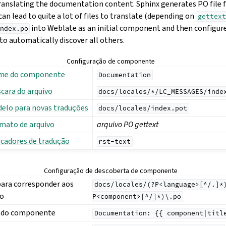
translating the documentation content. Sphinx generates PO file f
 can lead to quite a lot of files to translate (depending on
gettext
into Weblate as an initial component and then configur
ndex.po
o automatically discover all others.
Configuração de componente
me do componente
Documentation
cara do arquivo
docs/locales/*/LC_MESSAGES/inde
elo para novas traduções
docs/locales/index.pot
mato de arquivo
arquivo PO gettext
cadores de tradução
rst-text
Configuração de descoberta de componente
para corresponder aos
docs/locales/(?P<language>[^/.]*
ão
P<component>[^/]*)\.po
e do componente
Documentation:
{{
component|titl