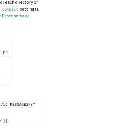
or each directory or
settings).
_compact
e
Descoberta de
x.po
)/LC_MESSAGES/(?
e
}}