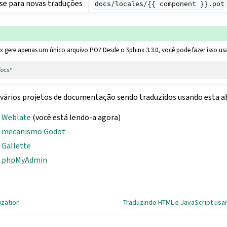
ase para novas traduções
docs/locales/{{
component
}}.pot
nx gere apenas um único arquivo PO? Desde o Sphinx 3.3.0, você pode fazer isso u
docs"
 vários projetos de documentação sendo traduzidos usando esta 
 Weblate
(você está lendo-a agora)
 mecanismo Godot
Gallette
o phpMyAdmin
ization
Traduzindo HTML e JavaScript us