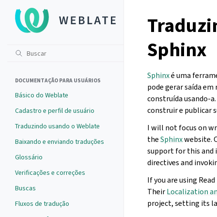
Traduzi
Sphinx
Sphinx
é uma ferrame
DOCUMENTAÇÃO PARA USUÁRIOS
pode gerar saída em
Básico do Weblate
construída usando-a.
construir e publicar
Cadastro e perfil de usuário
Traduzindo usando o Weblate
I will not focus on w
the
Sphinx
website. O
Baixando e enviando traduções
support for this and i
Glossário
directives and invok
Verificações e correções
If you are using Read
Buscas
Their
Localization a
project, setting its 
Fluxos de tradução