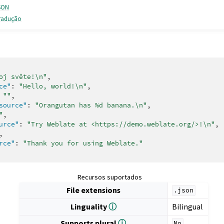
JSON
tradução
oj světe!\n"
,
ce"
:
"Hello, world!\n"
,
""
,
source"
:
"Orangutan has %d banana.\n"
,
"
,
urce"
:
"Try Weblate at <https://demo.weblate.org/>!\n"
,
,
rce"
:
"Thank you for using Weblate."
Recursos suportados
File extensions
.json
Linguality
ⓘ
Bilingual
Supports plural
ⓘ
No