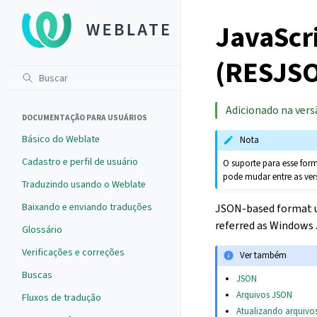
JavaScri
(RESJS
Adicionado na versã
DOCUMENTAÇÃO PARA USUÁRIOS
Básico do Weblate
Nota
Cadastro e perfil de usuário
O suporte para esse for
pode mudar entre as ver
Traduzindo usando o Weblate
Baixando e enviando traduções
JSON-based format us
referred as Windows
Glossário
Verificações e correções
Ver também
Buscas
JSON
Arquivos JSON
Fluxos de tradução
Atualizando arquivo