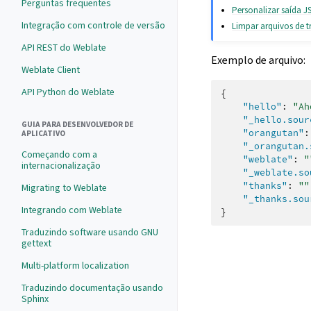
Perguntas frequentes
Personalizar saída 
Integração com controle de versão
Limpar arquivos de 
API REST do Weblate
Exemplo de arquivo:
Weblate Client
API Python do Weblate
{
"hello"
:
"Ah
"_hello.sour
GUIA PARA DESENVOLVEDOR DE
"orangutan"
:
APLICATIVO
"_orangutan.
Começando com a
"weblate"
:
"
internacionalização
"_weblate.so
"thanks"
:
""
Migrating to Weblate
"_thanks.sou
Integrando com Weblate
}
Traduzindo software usando GNU
gettext
Multi-platform localization
Traduzindo documentação usando
Sphinx