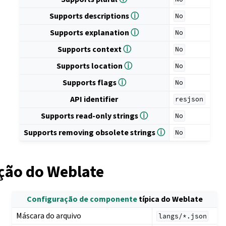
Supports descriptions
ⓘ
No
Supports explanation
ⓘ
No
Supports context
ⓘ
No
Supports location
ⓘ
No
Supports flags
ⓘ
No
API identifier
resjson
Supports read-only strings
ⓘ
No
Supports removing obsolete strings
ⓘ
No
ção do Weblate
Configuração de componente
típica do Weblate
Máscara do arquivo
langs/*.json