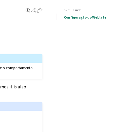
View this page
Edit this page
ON THIS PAGE
Configuração do Weblate
da e o comportamento
es it is also