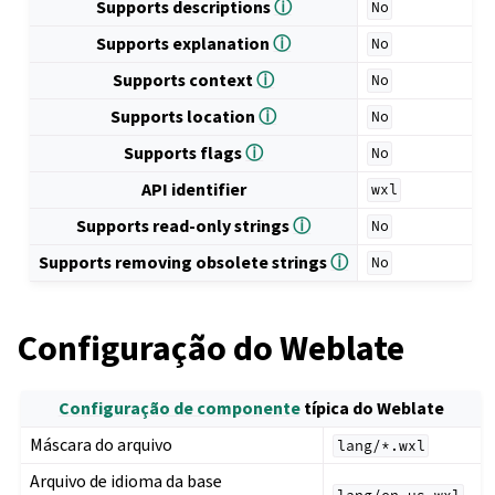
Supports descriptions
ⓘ
No
Supports explanation
ⓘ
No
Supports context
ⓘ
No
Supports location
ⓘ
No
Supports flags
ⓘ
No
API identifier
wxl
Supports read-only strings
ⓘ
No
Supports removing obsolete strings
ⓘ
No
Configuração do Weblate
Configuração de componente
típica do Weblate
Máscara do arquivo
lang/*.wxl
Arquivo de idioma da base