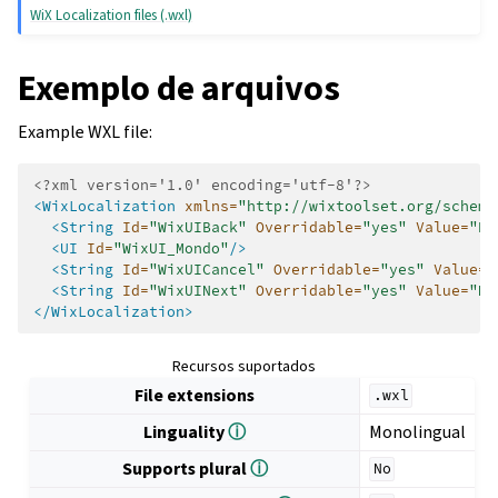
WiX Localization files (.wxl)
Exemplo de arquivos
Example WXL file:
<?xml version='1.0' encoding='utf-8'?>
<WixLocalization
xmlns=
"http://wixtoolset.org/schema
<String
Id=
"WixUIBack"
Overridable=
"yes"
Value=
"Ba
<UI
Id=
"WixUI_Mondo"
/>
<String
Id=
"WixUICancel"
Overridable=
"yes"
Value=
"
<String
Id=
"WixUINext"
Overridable=
"yes"
Value=
"Ne
</WixLocalization>
Recursos suportados
File extensions
.wxl
Linguality
ⓘ
Monolingual
Supports plural
ⓘ
No