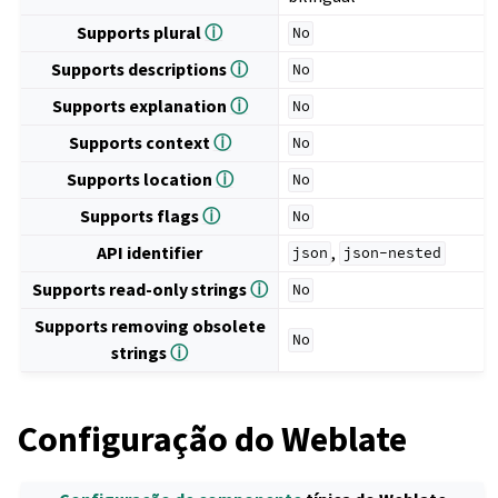
Supports plural
ⓘ
No
Supports descriptions
ⓘ
No
Supports explanation
ⓘ
No
Supports context
ⓘ
No
Supports location
ⓘ
No
Supports flags
ⓘ
No
API identifier
,
json
json-nested
Supports read-only strings
ⓘ
No
Supports removing obsolete
No
strings
ⓘ
Configuração do Weblate