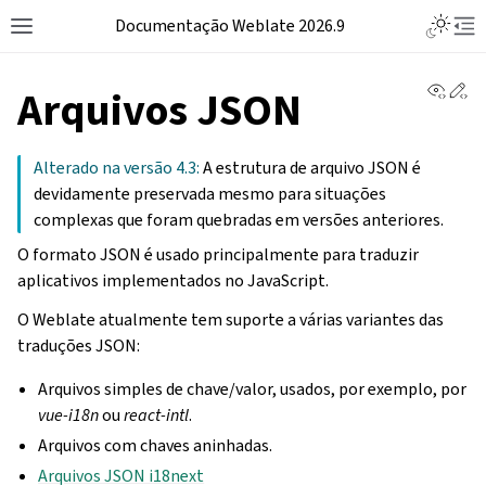
Documentação Weblate 2026.9
View 
Ed
Arquivos JSON
Alterado na versão 4.3:
A estrutura de arquivo JSON é
devidamente preservada mesmo para situações
complexas que foram quebradas em versões anteriores.
O formato JSON é usado principalmente para traduzir
aplicativos implementados no JavaScript.
O Weblate atualmente tem suporte a várias variantes das
traduções JSON:
Arquivos simples de chave/valor, usados, por exemplo, por
vue-i18n
ou
react-intl
.
Arquivos com chaves aninhadas.
Arquivos JSON i18next