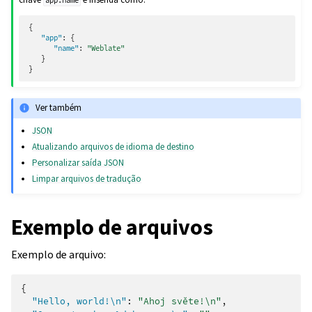
app.name
{
"app"
:
{
"name"
:
"Weblate"
}
}
Ver também
JSON
Atualizando arquivos de idioma de destino
Personalizar saída JSON
Limpar arquivos de tradução
Exemplo de arquivos
Exemplo de arquivo:
{
"Hello, world!\n"
:
"Ahoj světe!\n"
,