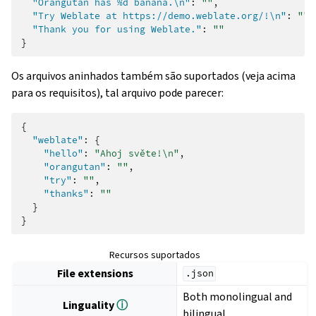
"Orangutan has %d banana.\n"
:
""
,
"Try Weblate at https://demo.weblate.org/!\n"
:
""
,
"Thank you for using Weblate."
:
""
}
Os arquivos aninhados também são suportados (veja acima
para os requisitos), tal arquivo pode parecer:
{
"weblate"
:
{
"hello"
:
"Ahoj světe!\n"
,
"orangutan"
:
""
,
"try"
:
""
,
"thanks"
:
""
}
}
Recursos suportados
File extensions
.json
Both monolingual and
Linguality
ⓘ
bilingual