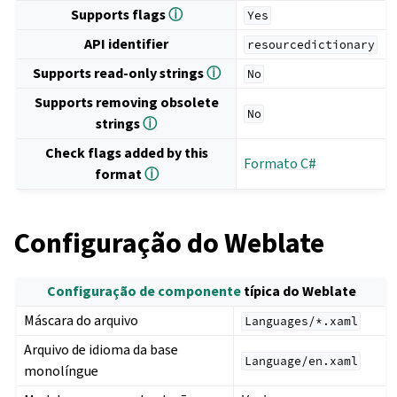
Supports flags
ⓘ
Yes
API identifier
resourcedictionary
Supports read-only strings
ⓘ
No
Supports removing obsolete
No
strings
ⓘ
Check flags added by this
Formato C#
format
ⓘ
Configuração do Weblate
Configuração de componente
típica do Weblate
Máscara do arquivo
Languages/*.xaml
Arquivo de idioma da base
Language/en.xaml
monolíngue