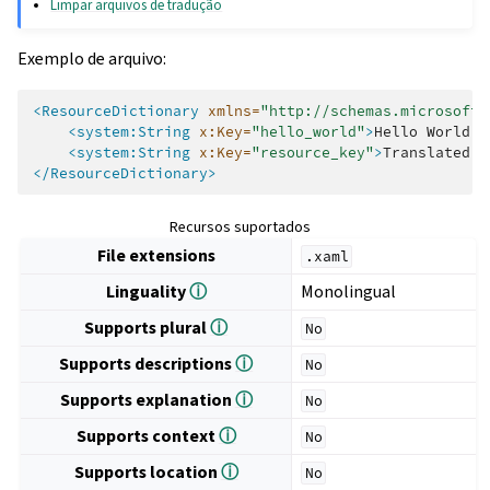
Limpar arquivos de tradução
Exemplo de arquivo:
<ResourceDictionary
xmlns=
"http://schemas.microsoft.
<system:String
x:Key=
"hello_world"
>
Hello
World!
<
<system:String
x:Key=
"resource_key"
>
Translated
v
</ResourceDictionary>
Recursos suportados
File extensions
.xaml
Linguality
ⓘ
Monolingual
Supports plural
ⓘ
No
Supports descriptions
ⓘ
No
Supports explanation
ⓘ
No
Supports context
ⓘ
No
Supports location
ⓘ
No