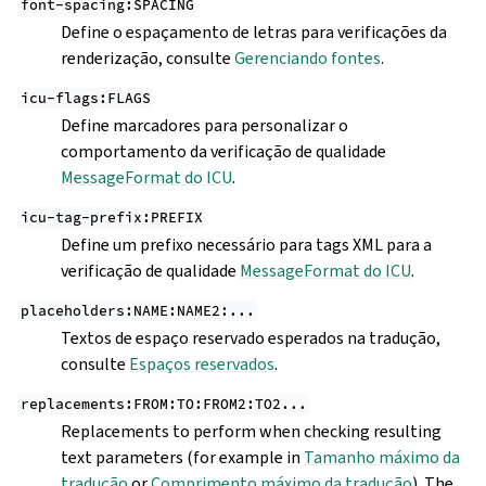
font-spacing:SPACING
Define o espaçamento de letras para verificações da
renderização, consulte
Gerenciando fontes
.
icu-flags:FLAGS
Define marcadores para personalizar o
comportamento da verificação de qualidade
MessageFormat do ICU
.
icu-tag-prefix:PREFIX
Define um prefixo necessário para tags XML para a
verificação de qualidade
MessageFormat do ICU
.
placeholders:NAME:NAME2:...
Textos de espaço reservado esperados na tradução,
consulte
Espaços reservados
.
replacements:FROM:TO:FROM2:TO2...
Replacements to perform when checking resulting
text parameters (for example in
Tamanho máximo da
tradução
or
Comprimento máximo da tradução
). The