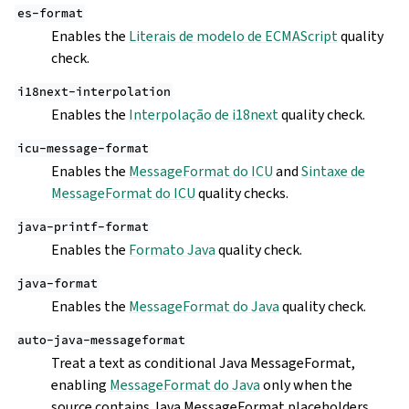
es-format
Enables the
Literais de modelo de ECMAScript
quality
check.
i18next-interpolation
Enables the
Interpolação de i18next
quality check.
icu-message-format
Enables the
MessageFormat do ICU
and
Sintaxe de
MessageFormat do ICU
quality checks.
java-printf-format
Enables the
Formato Java
quality check.
java-format
Enables the
MessageFormat do Java
quality check.
auto-java-messageformat
Treat a text as conditional Java MessageFormat,
enabling
MessageFormat do Java
only when the
source contains Java MessageFormat placeholders.