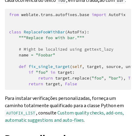
cada ocorrência do texto
, em uma tradução com
:
foo
bar
from
weblate.trans.autofixes.base
import
AutoFix
class
ReplaceFooWithBar
(
AutoFix
):
"""Replace foo with bar."""
# Might be localized using gettext_lazy
name
=
"Foobar"
def
fix_single_target
(
self
,
target
,
source
,
unit
if
"foo"
in
target
:
return
target
.
replace
(
"foo"
,
"bar"
),
Tru
return
target
,
False
Para instalar verificações personalizadas, forneça um
caminho totalmente qualificado para a classe Python em
, consulte
Custom quality checks, add-ons,
AUTOFIX_LIST
automatic suggestions and auto-fixes
.