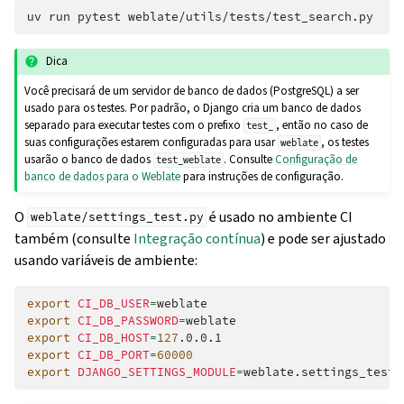
uv
run
pytest
Dica
Você precisará de um servidor de banco de dados (PostgreSQL) a ser
usado para os testes. Por padrão, o Django cria um banco de dados
separado para executar testes com o prefixo
, então no caso de
test_
suas configurações estarem configuradas para usar
, os testes
weblate
usarão o banco de dados
. Consulte
Configuração de
test_weblate
banco de dados para o Weblate
para instruções de configuração.
O
é usado no ambiente CI
weblate/settings_test.py
também (consulte
Integração contínua
) e pode ser ajustado
usando variáveis de ambiente:
export
CI_DB_USER
=
export
CI_DB_PASSWORD
=
export
CI_DB_HOST
=
127
export
CI_DB_PORT
=
60000
export
DJANGO_SETTINGS_MODULE
=