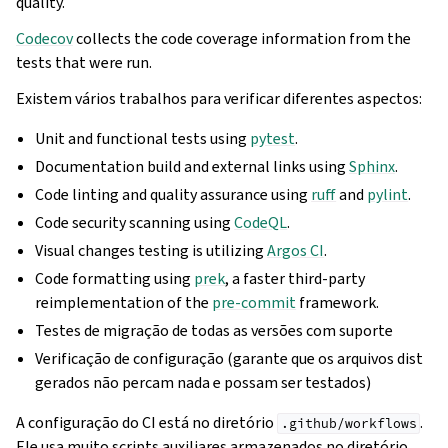
quality.
Codecov
collects the code coverage information from the
tests that were run.
Existem vários trabalhos para verificar diferentes aspectos:
Unit and functional tests using
pytest
.
Documentation build and external links using
Sphinx
.
Code linting and quality assurance using
ruff
and
pylint
.
Code security scanning using
CodeQL
.
Visual changes testing is utilizing
Argos CI
.
Code formatting using
prek
, a faster third-party
reimplementation of the
pre-commit
framework.
Testes de migração de todas as versões com suporte
Verificação de configuração (garante que os arquivos dist
gerados não percam nada e possam ser testados)
A configuração do CI está no diretório
.
.github/workflows
Ele usa muito scripts auxiliares armazenados no diretório