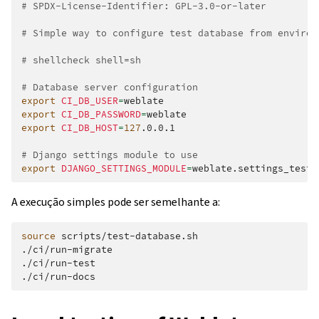
# SPDX-License-Identifier: GPL-3.0-or-later
# Simple way to configure test database from environ
# shellcheck shell=sh
# Database server configuration
export
CI_DB_USER
=
export
CI_DB_PASSWORD
=
export
CI_DB_HOST
=
127
.0.0.1

# Django settings module to use
export
DJANGO_SETTINGS_MODULE
=
A execução simples pode ser semelhante a:
source
scripts/test-database.sh

./ci/run-migrate

./ci/run-test
