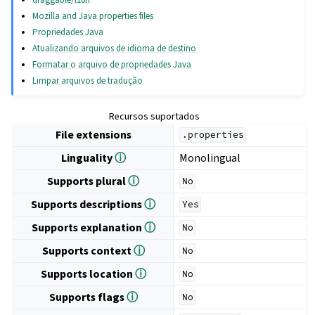
Mozilla and Java properties files
Propriedades Java
Atualizando arquivos de idioma de destino
Formatar o arquivo de propriedades Java
Limpar arquivos de tradução
Recursos suportados
File extensions
.properties
Linguality
ⓘ
Monolingual
Supports plural
ⓘ
No
Supports descriptions
ⓘ
Yes
Supports explanation
ⓘ
No
Supports context
ⓘ
No
Supports location
ⓘ
No
Supports flags
ⓘ
No