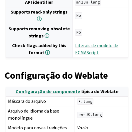
API identifier
mi18n-lang
Supports read-only strings
No
ⓘ
Supports removing obsolete
No
strings
ⓘ
Check flags added by this
Literais de modelo de
format
ⓘ
ECMAScript
Configuração do Weblate
Configuração de componente
típica do Weblate
Máscara do arquivo
*.lang
Arquivo de idioma da base
en-US.lang
monolíngue
Modelo para novas traduções
Vazio