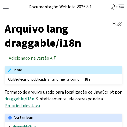
Documentação Weblate 2026.8.1
View 
Ed
Arquivo lang
draggable/i18n
Adicionado na versão 4.7.
Nota
A biblioteca foi publicada anteriormente como mi18n.
Formato de arquivo usado para localização de JavaScript por
draggable/i18n
. Sintaticamente, ele corresponde a
Propriedades Java
.
Ver também
draggable/i18n