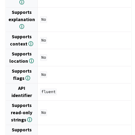
ⓘ
Supports
explanation
No
ⓘ
Supports
No
context
ⓘ
Supports
No
location
ⓘ
Supports
No
flags
ⓘ
API
fluent
identifier
Supports
read-only
No
strings
ⓘ
Supports