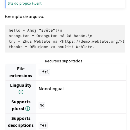
Site do projeto Fluent
Exemplo de arquivo:
hello = Ahoj "světe"!\n

orangutan = Orangutan má %d banán.\n

try = Zkus Weblate na <https://demo.weblate.org/>!\n

Recursos suportados
File
.ftl
extensions
Linguality
Monolingual
ⓘ
Supports
No
plural
ⓘ
Supports
descriptions
Yes