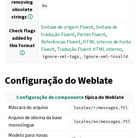
removing
No
obsolete
strings
ⓘ
Sintaxe de origem Fluent
,
Sintaxe de
Check flags
tradução Fluent
,
Partes Fluent
,
added by
Referências Fluent
,
HTML interno de fonte
this format
Fluent
,
Tradução Fluent HTML interno
,
ⓘ
,
ignore-xml-tags
ignore-xml-invalid
Configuração do Weblate
Configuração de componente
típica do Weblate
Máscara do arquivo
locales/*/messages.ftl
Arquivo de idioma da base
locales/en/messages.ftl
monolíngue
Modelo para novas