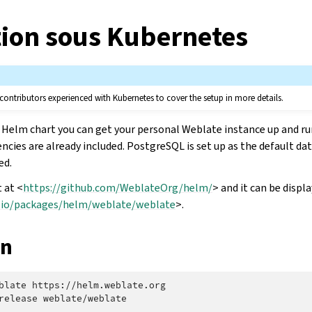
tion sous Kubernetes
 contributors experienced with Kubernetes to cover the setup in more details.
Helm chart you can get your personal Weblate instance up and run
ncies are already included. PostgreSQL is set up as the default da
ed.
t at <
https://github.com/WeblateOrg/helm/
> and it can be displ
b.io/packages/helm/weblate/weblate
>.
on
blate
https://helm.weblate.org

release