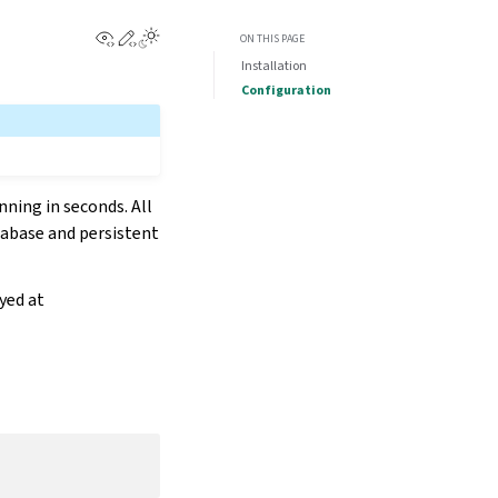
View this page
Edit this page
ON THIS PAGE
Installation
Configuration
ning in seconds. All
tabase and persistent
ayed at