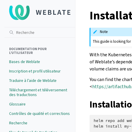
Installa
Note
This guide is looking for
DOCUMENTATION POUR
L’UTILISATEUR
With the Kubernetes 
of Weblate’s depende
Bases de Weblate
volume claims are us
Inscription et profil utilisateur
You can find the char
Traduire à l’aide de Weblate
<
https://artifacthu
Téléchargement et téléversement
des traductions
Installati
Glossaire
Contrôles de qualité et corrections
helm
repo
add
we
Recherche
helm
install
my-