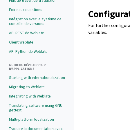
Flux de travail de traduction
Foire aux questions
Configura
Intégration avec le système de
contrôle de versions
For further configur
variables.
API REST de Weblate
Client Weblate
API Python de Weblate
GUIDE DU DÉVELOPPEUR
D’APPLICATIONS
Starting with internationalization
Migrating to Weblate
Integrating with Weblate
Translating software using GNU
gettext
Multi-platform localization
Traduire la documentation avec