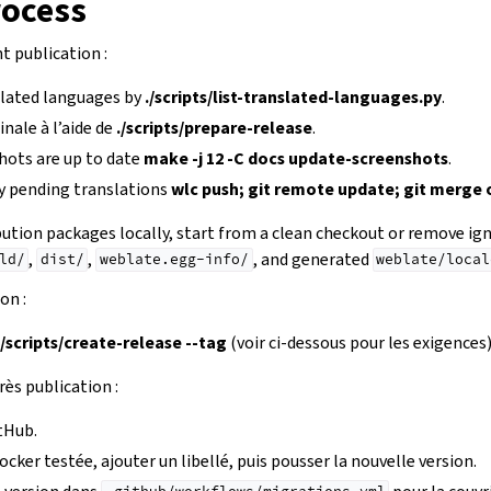
rocess
t publication :
slated languages by
./scripts/list-translated-languages.py
.
finale à l’aide de
./scripts/prepare-release
.
hots are up to date
make -j 12 -C docs update-screenshots
.
y pending translations
wlc push; git remote update; git merge 
bution packages locally, start from a clean checkout or remove i
,
,
, and generated
ld/
dist/
weblate.egg-info/
weblate/local
on :
./scripts/create-release --tag
(voir ci-dessous pour les exigences)
ès publication :
tHub.
ocker testée, ajouter un libellé, puis pousser la nouvelle version.