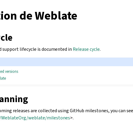
tion de Weblate
cle
d support lifecycle is documented in
Release cycle
.
ed versions
late
lanning
oming releases are collected using GitHub milestones, you can se
m/WeblateOrg/weblate/milestones
>.