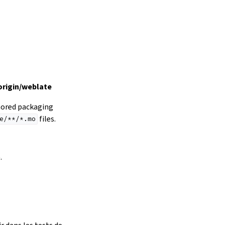
origin/weblate
gnored packaging
files.
e/**/*.mo
.