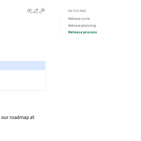
View this page
Edit this page
ON THIS PAGE
Release cycle
Release planning
Release process
e our roadmap at