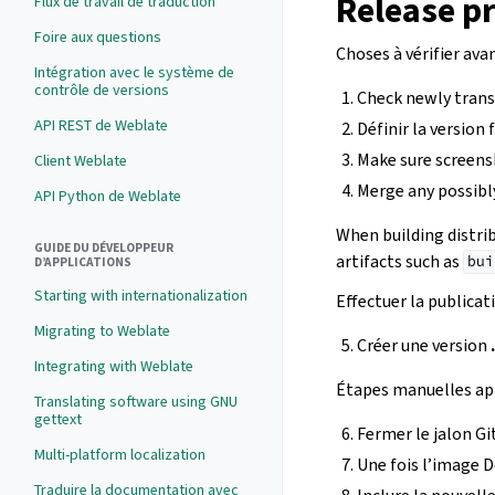
Release p
Flux de travail de traduction
Foire aux questions
Choses à vérifier avan
Intégration avec le système de
contrôle de versions
Check newly tran
API REST de Weblate
Définir la version 
Make sure screens
Client Weblate
Merge any possibl
API Python de Weblate
When building distri
GUIDE DU DÉVELOPPEUR
artifacts such as
bui
D’APPLICATIONS
Starting with internationalization
Effectuer la publicati
Migrating to Weblate
Créer une version
Integrating with Weblate
Étapes manuelles apr
Translating software using GNU
gettext
Fermer le jalon Gi
Multi-platform localization
Une fois l’image D
Traduire la documentation avec