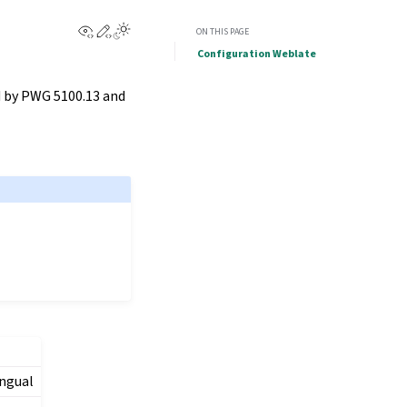
View this page
Edit this page
ON THIS PAGE
Configuration Weblate
d by PWG 5100.13 and
ingual