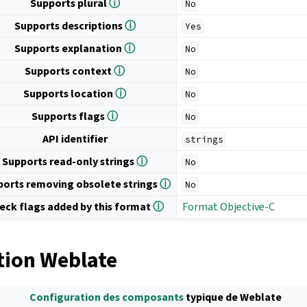
Supports plural
ⓘ
No
Supports descriptions
ⓘ
Yes
Supports explanation
ⓘ
No
Supports context
ⓘ
No
Supports location
ⓘ
No
Supports flags
ⓘ
No
API identifier
strings
Supports read-only strings
ⓘ
No
ports removing obsolete strings
ⓘ
No
eck flags added by this format
ⓘ
Format Objective-C
tion Weblate
Configuration des composants
typique de Weblate