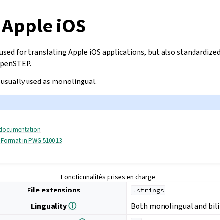
 Apple iOS
 used for translating Apple
iOS applications, but also standardize
penSTEP.
 usually used as monolingual.
 » documentation
e Format in PWG 5100.13
Fonctionnalités prises en charge
File extensions
.strings
Linguality
ⓘ
Both monolingual and bil