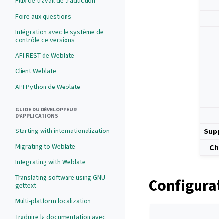
Flux de travail de traduction
Foire aux questions
Intégration avec le système de
contrôle de versions
API REST de Weblate
Client Weblate
API Python de Weblate
GUIDE DU DÉVELOPPEUR
D’APPLICATIONS
Sup
Starting with internationalization
Migrating to Weblate
Ch
Integrating with Weblate
Translating software using GNU
Configura
gettext
Multi-platform localization
Traduire la documentation avec