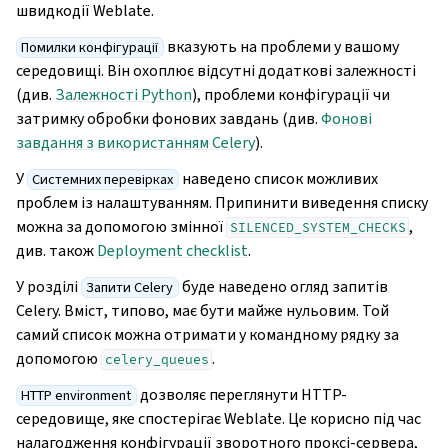
швидкодії Weblate.
вказують на проблеми у вашому
Помилки конфігурації
середовищі. Він охоплює відсутні додаткові залежності
(див.
Залежності Python
), проблеми конфігурації чи
затримку обробки фонових завдань (див.
Фонові
завдання з використанням Celery
).
У
наведено список можливих
Системних перевірках
проблем із налаштуванням. Припинити виведення списку
можна за допомогою змінної
,
SILENCED_SYSTEM_CHECKS
див. також
Deployment checklist
.
У розділі
буде наведено огляд запитів
Запити Celery
Celery. Вміст, типово, має бути майже нульовим. Той
самий список можна отримати у командному рядку за
допомогою
.
celery_queues
дозволяє переглянути HTTP-
HTTP environment
середовище, яке спостерігає Weblate. Це корисно під час
налагодження конфігурації зворотного проксі-сервера,