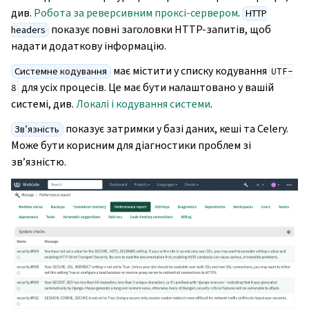
див.
Робота за реверсивним проксі-сервером
.
HTTP
показує повні заголовки HTTP-запитів, щоб
headers
надати додаткову інформацію.
має містити у списку кодування
Системне кодування
UTF-
для усіх процесів. Це має бути налаштовано у вашій
8
системі, див.
Локалі і кодування системи
.
показує затримки у базі даних, кеші та Celery.
Зв’язність
Може бути корисним для діагностики проблем зі
зв’язністю.