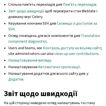
Спільна пам’ять перекладів див
Пам’ять перекладів
.
Звіт щодо швидкодії
щоб перевірити стан Weblate і
довжину черг Celery.
Керування ключами SSH див
Сховища із доступом за
SSH
.
Огляд сповіщень для всіх компонентів див
Translation
component diagnostics
.
Users and teams, see
Контроль доступу на всьому сайті
;
site administrators can also
clean up user contributions
.
Налаштовування вигляду
.
Налаштовування
Автоматичні пропозиції
.
Налаштування додатків для всього сайту див. у
Додатки
.
Звіт щодо швидкодії
На цій сторінці наведено огляд налаштувань та стану