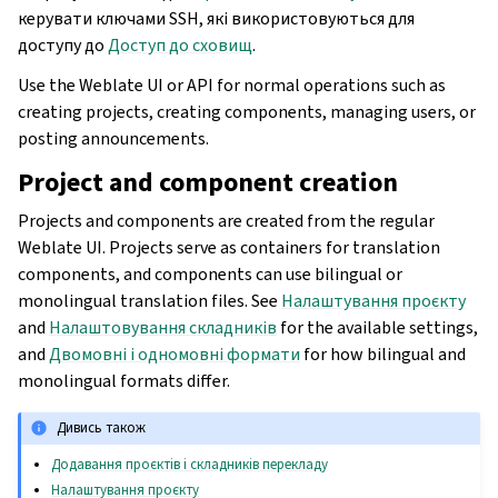
керувати ключами SSH, які використовуються для
доступу до
Доступ до сховищ
.
Use the Weblate UI or API for normal operations such as
creating projects, creating components, managing users, or
posting announcements.
Project and component creation
Projects and components are created from the regular
Weblate UI. Projects serve as containers for translation
components, and components can use bilingual or
monolingual translation files. See
Налаштування проєкту
and
Налаштовування складників
for the available settings,
and
Двомовні і одномовні формати
for how bilingual and
monolingual formats differ.
Дивись також
Додавання проєктів і складників перекладу
Налаштування проєкту