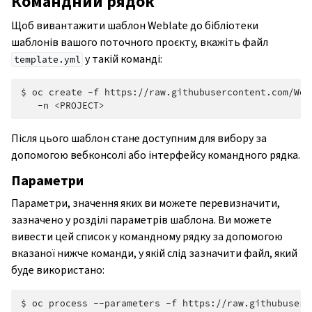
Командний рядок
Щоб вивантажити шаблон Weblate до бібліотеки
шаблонів вашого поточного проєкту, вкажіть файл
у такій команді:
template.yml
$
oc
create
-f
https://raw.githubusercontent.com/Web
-n
Після цього шаблон стане доступним для вибору за
допомогою вебконсолі або інтерфейсу командного рядка.
Параметри
Параметри, значення яких ви можете перевизначити,
зазначено у розділі параметрів шаблона. Ви можете
вивести цей список у командному рядку за допомогою
вказаної нижче команди, у якій слід зазначити файл, який
буде використано:
$
oc
process
--parameters
-f
https://raw.githubuserc