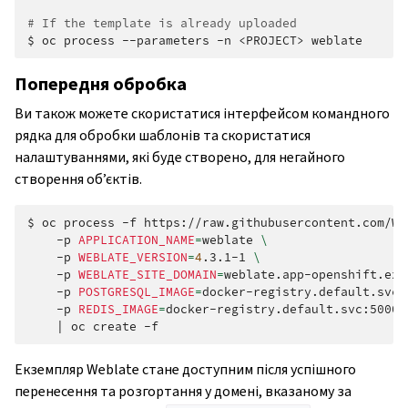
# If the template is already uploaded
$
oc
process
--parameters
-n
<PROJECT>
Попередня обробка
Ви також можете скористатися інтерфейсом командного
рядка для обробки шаблонів та скористатися
налаштуваннями, які буде створено, для негайного
створення об’єктів.
$
oc
process
-f
https://raw.githubusercontent.com/We
-p
APPLICATION_NAME
=
weblate
\
-p
WEBLATE_VERSION
=
4
.3.1-1
\
-p
WEBLATE_SITE_DOMAIN
=
weblate.app-openshift.exa
-p
POSTGRESQL_IMAGE
=
docker-registry.default.svc:
-p
REDIS_IMAGE
=
docker-registry.default.svc:5000/
|
oc
create
Екземпляр Weblate стане доступним після успішного
перенесення та розгортання у домені, вказаному за