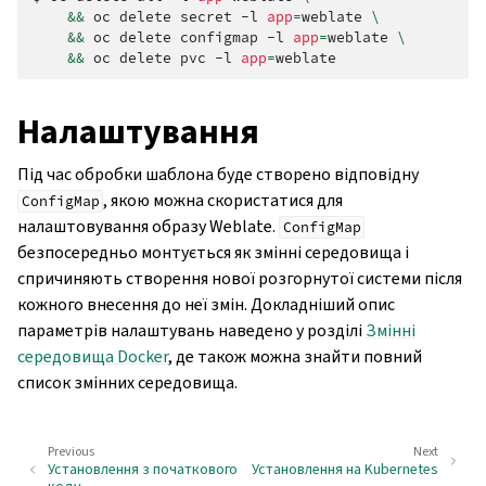
&&
oc
delete
secret
-l
app
=
weblate
\
&&
oc
delete
configmap
-l
app
=
weblate
\
&&
oc
delete
pvc
-l
app
=
Налаштування
Під час обробки шаблона буде створено відповідну
, якою можна скористатися для
ConfigMap
налаштовування образу Weblate.
ConfigMap
безпосередньо монтується як змінні середовища і
спричиняють створення нової розгорнутої системи після
кожного внесення до неї змін. Докладніший опис
параметрів налаштувань наведено у розділі
Змінні
середовища Docker
, де також можна знайти повний
список змінних середовища.
Previous
Next
Установлення з початкового
Установлення на Kubernetes