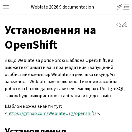
Weblate 2026.9 documentation
View 
Ed
Установлення на
OpenShift
Якщо Weblate за допомогою шаблона OpenShift, ви
зможете отримати ваш працездатний і запущений
особистий екземпляр Weblate за декілька секунд. Усі
залежності Weblate вже включено. Типовим засобом
роботи із базою даних у таких екземплярах є PostgreSQL,
також буде використано сталі запити щодо томів.
Шаблон можна знайти тут:
<
https://github.com/WeblateOrg/openshift/
>.
Установлення