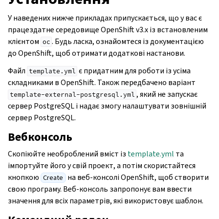
У наведених нижче прикладах припускається, що у вас є
працездатне середовище OpenShift v3.x із встановленим
клієнтом
. Будь ласка, ознайомтеся із документацією
oc
до OpenShift, щоб отримати додаткові настанови.
Файл
є придатним для роботи із усіма
template.yml
складниками в OpenShift. Також передбачено варіант
, який не запускає
template-external-postgresql.yml
сервер PostgreSQL і надає змогу налаштувати зовнішній
сервер PostgreSQL.
Вебконсоль
Скопіюйте необроблений вміст із
template.yml
та
імпортуйте його у свій проект, а потім скористайтеся
кнопкою
на веб-консолі OpenShift, щоб створити
Create
свою програму. Веб-консоль запропонує вам ввести
значення для всіх параметрів, які використовує шаблон.