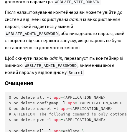
допомогою параметра
.
WEBLATE_SITE_DOMAIN
Після налаштовування контейнера ви можете увійти до
системи від імені користувача
admin
із використанням
пароля, який надається у змінній
, або випадкового пароля, який
WEBLATE_ADMIN_PASSWORD
створено під час першого запуску, якщо пароль не було
встановлено за допомогою змінної.
Щоб скинути пароль
admin
, перезапустіть контейнер зі
змінною
, значенням якої є
WEBLATE_ADMIN_PASSWORD
новий пароль у відповідному
.
Secret
Очищення
$
oc
delete
all
-l
app
=
<APPLICATION_NAME>

$
oc
delete
configmap
-l
app
=
<APPLICATION_NAME>

$
oc
delete
secret
-l
app
=
# ATTENTION! The following command is only optional 
$
oc
delete
pvc
-l
app
=
<APPLICATION_NAME>

$
oc
delete
all
-l
app
=
weblate
\