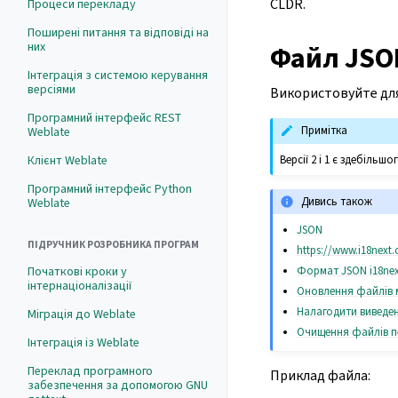
CLDR.
Процеси перекладу
Поширені питання та відповіді на
них
Файл JSON
Інтеграція з системою керування
версіями
Використовуйте для
Програмний інтерфейс REST
Примітка
Weblate
Версії 2 і 1 є здебіль
Клієнт Weblate
Програмний інтерфейс Python
Дивись також
Weblate
JSON
ПІДРУЧНИК РОЗРОБНИКА ПРОГРАМ
https://www.i18next
Початкові кроки у
Формат JSON i18ne
інтернаціоналізації
Оновлення файлів 
Налагодити виведе
Міграція до Weblate
Очищення файлів п
Інтеграція із Weblate
Переклад програмного
Приклад файла:
забезпечення за допомогою GNU