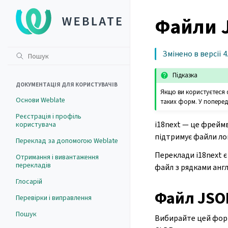
Файли J
Змінено в версії 4
Підказка
ДОКУМЕНТАЦІЯ ДЛЯ КОРИСТУВАЧІВ
Якщо ви користуєтеся 
Основи Weblate
таких форм. У поперед
Реєстрація і профіль
i18next — це фреймв
користувача
підтримує файли ло
Переклад за допомогою Weblate
Переклади i18next 
Отримання і вивантаження
перекладів
файл з рядками анг
Глосарій
Файл JSON
Перевірки і виправлення
Пошук
Вибирайте цей форм