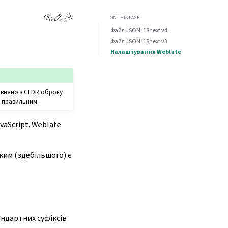
View this page
Edit this page
ON THIS PAGE
Файл JSON i18next v4
Файл JSON i18next v3
Налаштування Weblate
івняно з CLDR оброку
є правильним.
vaScript. Weblate
ким (здебільшого) є
андартних суфіксів