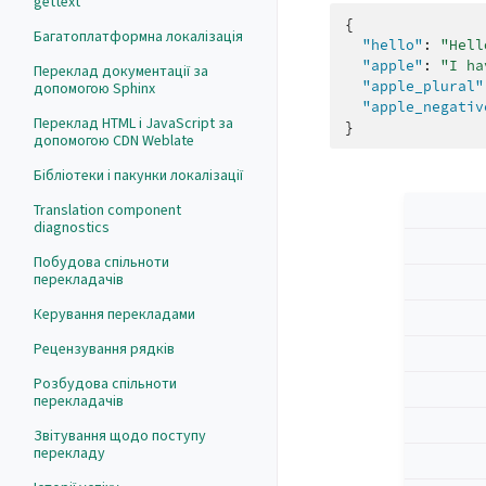
gettext
{
Багатоплатформна локалізація
"hello"
:
"Hell
"apple"
:
"I ha
Переклад документації за
"apple_plural"
допомогою Sphinx
"apple_negativ
Переклад HTML і JavaScript за
}
допомогою CDN Weblate
Бібліотеки і пакунки локалізації
Translation component
diagnostics
Побудова спільноти
перекладачів
Керування перекладами
Рецензування рядків
Розбудова спільноти
перекладачів
Звітування щодо поступу
перекладу