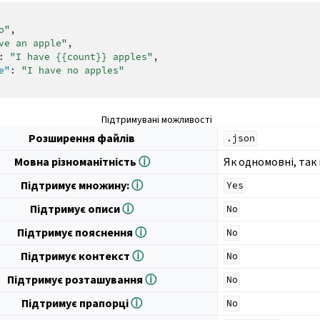
o"
,
ve an apple"
,
:
"I have {{count}} apples"
,
e"
:
"I have no apples"
Підтримувані можливості
Розширення файлів
.json
Мовна різноманітність
ⓘ
Як одномовні, так 
Підтримує множину:
ⓘ
Yes
Підтримує описи
ⓘ
No
Підтримує пояснення
ⓘ
No
Підтримує контекст
ⓘ
No
Підтримує розташування
ⓘ
No
Підтримує прапорці
ⓘ
No