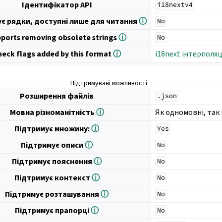
Ідентифікатор API
i18nextv4
є рядки, доступні лише для читання
ⓘ
No
ports removing obsolete strings
ⓘ
No
heck flags added by this format
ⓘ
i18next інтерполяц
Підтримувані можливості
Розширення файлів
.json
Мовна різноманітність
ⓘ
Як одномовні, так 
Підтримує множину:
ⓘ
Yes
Підтримує описи
ⓘ
No
Підтримує пояснення
ⓘ
No
Підтримує контекст
ⓘ
No
Підтримує розташування
ⓘ
No
Підтримує прапорці
ⓘ
No