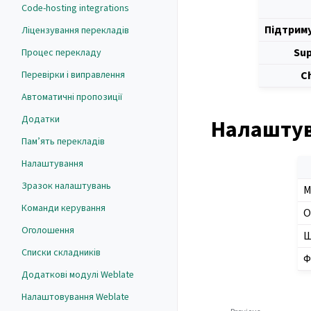
Code-hosting integrations
Підтриму
Ліцензування перекладів
Sup
Процес перекладу
C
Перевірки і виправлення
Автоматичні пропозиції
Додатки
Налаштув
Пам’ять перекладів
Налаштування
Зразок налаштувань
М
Команди керування
О
Оголошення
Ш
Списки складників
Ф
Додаткові модулі Weblate
Налаштовування Weblate