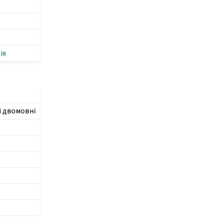
ія
і двомовні