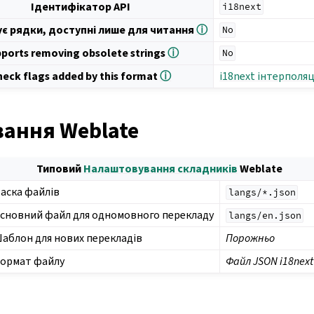
Ідентифікатор API
i18next
є рядки, доступні лише для читання
ⓘ
No
ports removing obsolete strings
ⓘ
No
heck flags added by this format
ⓘ
i18next інтерполяц
ання Weblate
Типовий
Налаштовування складників
Weblate
аска файлів
langs/*.json
сновний файл для одномовного перекладу
langs/en.json
аблон для нових перекладів
Порожньо
ормат файлу
Файл JSON i18next