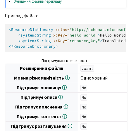
Очищення файлів перекладу
Приклад файла:
<ResourceDictionary
xmlns=
"http://schemas.microsoft.
<system:String
x:Key=
"hello_world"
>
Hello
World!
<
<system:String
x:Key=
"resource_key"
>
Translated
v
</ResourceDictionary>
Підтримувані можливості
Розширення файлів
.xaml
Мовна різноманітність
ⓘ
Одномовний
Підтримує множину:
ⓘ
No
Підтримує описи
ⓘ
No
Підтримує пояснення
ⓘ
No
Підтримує контекст
ⓘ
No
Підтримує розташування
ⓘ
No