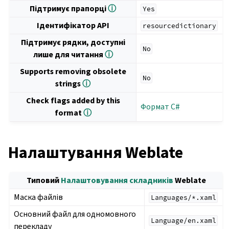
Підтримує прапорці
ⓘ
Yes
Ідентифікатор API
resourcedictionary
Підтримує рядки, доступні
No
лише для читання
ⓘ
Supports removing obsolete
No
strings
ⓘ
Check flags added by this
Формат C#
format
ⓘ
Налаштування Weblate
Типовий
Налаштовування складників
Weblate
Маска файлів
Languages/*.xaml
Основний файл для одномовного
Language/en.xaml
перекладу