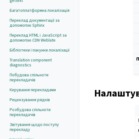
gettext
Багатоплатформна локалізація
Переклад документації за
допомогою Sphinx
Переклад HTML і JavaScript за
допомогою CDN Weblate
Бібліотеки і пакунки локалізації
П
Translation component
diagnostics
Побудова спільноти
перекладачів
Налаштув
Керування перекладами
Рецензування рядків
Розбудова спільноти
перекладачів
Звітування щодо поступу
перекладу