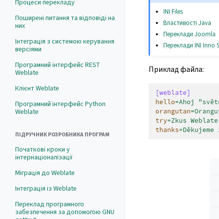
Процеси перекладу
INI Files
Поширені питання та відповіді на
Властивості Java
них
Переклади Joomla
Інтеграція з системою керування
Переклади INI Inno 
версіями
Програмний інтерфейс REST
Приклад файла:
Weblate
Клієнт Weblate
[weblate]
hello
=
Ahoj "svět
Програмний інтерфейс Python
orangutan
=
Orangu
Weblate
try
=
Zkus Weblate
thanks
=
Děkujeme 
ПІДРУЧНИК РОЗРОБНИКА ПРОГРАМ
Початкові кроки у
інтернаціоналізації
Міграція до Weblate
Інтеграція із Weblate
Переклад програмного
забезпечення за допомогою GNU