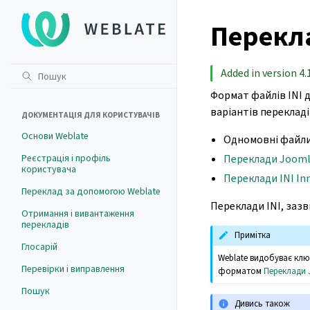
Перекла
Added in version 4.1
Формат файлів INI д
варіантів перекладі
ДОКУМЕНТАЦІЯ ДЛЯ КОРИСТУВАЧІВ
Основи Weblate
Одномовні файли
Реєстрація і профіль
Переклади Joom
користувача
Переклади INI In
Переклад за допомогою Weblate
Переклади INI, заз
Отримання і вивантаження
перекладів
Примітка
Глосарій
Weblate видобуває ключ
Перевірки і виправлення
форматом
Переклади
Пошук
Дивись також