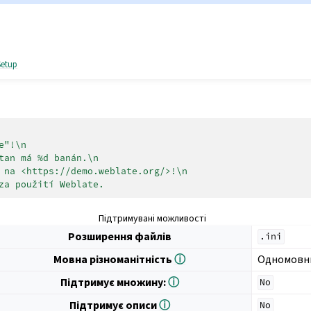
Setup
e"!\n
tan má %d banán.\n
 na <https://demo.weblate.org/>!\n
za použití Weblate.
Підтримувані можливості
Розширення файлів
.ini
Мовна різноманітність
ⓘ
Одномовн
Підтримує множину:
ⓘ
No
Підтримує описи
ⓘ
No