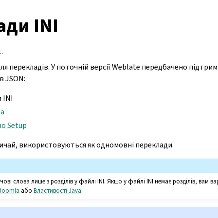
ди INI
.
ля перекладів. У поточній версії Weblate передбачено підтрим
в JSON:
 INI
la
no Setup
вичай, використовуються як одномовні переклади.
ові слова лише з розділів у файлі INI. Якщо у файлі INI немає розділів, вам 
 Joomla
або
Властивості Java
.