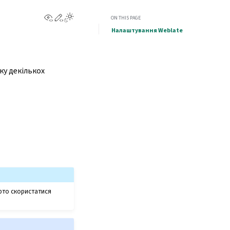
View this page
Edit this page
ON THIS PAGE
Налаштування Weblate
ку декількох
варто скористатися