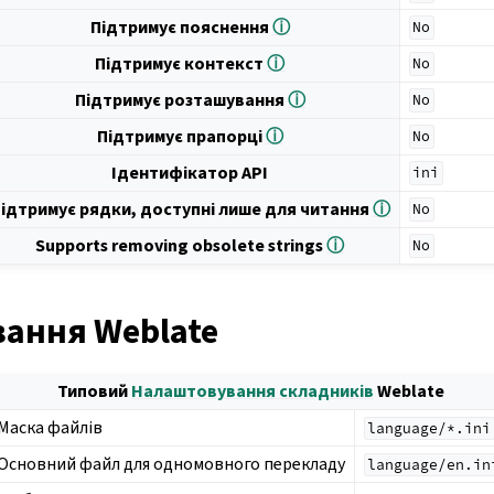
Підтримує пояснення
ⓘ
No
Підтримує контекст
ⓘ
No
Підтримує розташування
ⓘ
No
Підтримує прапорці
ⓘ
No
Ідентифікатор API
ini
ідтримує рядки, доступні лише для читання
ⓘ
No
Supports removing obsolete strings
ⓘ
No
ання Weblate
Типовий
Налаштовування складників
Weblate
Маска файлів
language/*.ini
Основний файл для одномовного перекладу
language/en.in