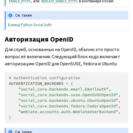
, или
в контейнере Docker.
ENABLE_HTTPS
WEBLATE_ENABLE_HTTPS
См. также
Бэкенд Python Social Auth
Авторизация OpenID
Для служб, основанных на OpenID, обычно это просто
вопрос её включения. Следующий блок кода включает
авторизацию OpenID для OpenSUSE, Fedora и Ubuntu:
# Authentication configuration
AUTHENTICATION_BACKENDS
=
(
"social_core.backends.email.EmailAuth"
,
"social_core.backends.suse.OpenSUSEOpenId"
,
"social_core.backends.ubuntu.UbuntuOpenId"
,
"social_core.backends.fedora.FedoraOpenId"
,
"weblate.accounts.auth.WeblateUserBackend"
,
)
См. также