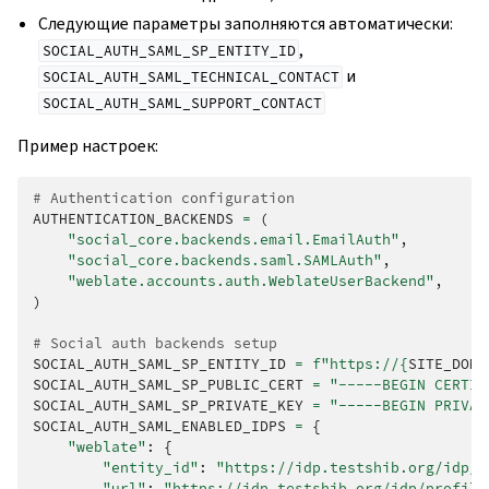
Следующие параметры заполняются автоматически:
,
SOCIAL_AUTH_SAML_SP_ENTITY_ID
и
SOCIAL_AUTH_SAML_TECHNICAL_CONTACT
SOCIAL_AUTH_SAML_SUPPORT_CONTACT
Пример настроек:
# Authentication configuration
AUTHENTICATION_BACKENDS
=
(
"social_core.backends.email.EmailAuth"
,
"social_core.backends.saml.SAMLAuth"
,
"weblate.accounts.auth.WeblateUserBackend"
,
)
# Social auth backends setup
SOCIAL_AUTH_SAML_SP_ENTITY_ID
=
f
"https://
{
SITE_DOMA
SOCIAL_AUTH_SAML_SP_PUBLIC_CERT
=
"-----BEGIN CERTIF
SOCIAL_AUTH_SAML_SP_PRIVATE_KEY
=
"-----BEGIN PRIVAT
SOCIAL_AUTH_SAML_ENABLED_IDPS
=
{
"weblate"
:
{
"entity_id"
:
"https://idp.testshib.org/idp/s
"url"
:
"https://idp.testshib.org/idp/profile