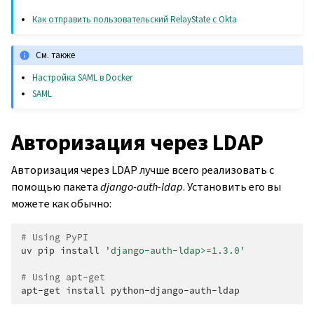
Как отправить пользовательский RelayState с Okta
См. также
Настройка SAML в Docker
SAML
Авторизация через LDAP
Авторизация через LDAP лучше всего реализовать с
помощью пакета
django-auth-ldap
. Установить его вы
можете как обычно:
# Using PyPI
uv
pip
install
'django-auth-ldap>=1.3.0'
# Using apt-get
apt-get
install