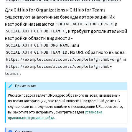
Для GitHub for Organizations и GitHub for Teams
существуют аналогичные бэкенды авторизации. Их
настройки называются
и
SOCIAL_AUTH_GITHUB_ORG_*
, и требуют дополнительной
SOCIAL_AUTH_GITHUB_TEAM_*
настройки области видимости -
или
SOCIAL_AUTH_GITHUB_ORG_NAME
. Их URL обратного вызова:
SOCIAL_AUTH_GITHUB_TEAM_ID
и
https://example.com/accounts/complete/github-org/
https://example.com/accounts/complete/github-
.
teams/
Примечание
Weblate предоставляет URL-адрес обратного вызова, вызываемый
во время авторизации, в который включён настроенный домен. В
случае, если вы получаете ошибки о несовпадении URL, возможно,
вы захотите это исправить, смотрите раздел
Установка
правильного домена сайта
.
См. также