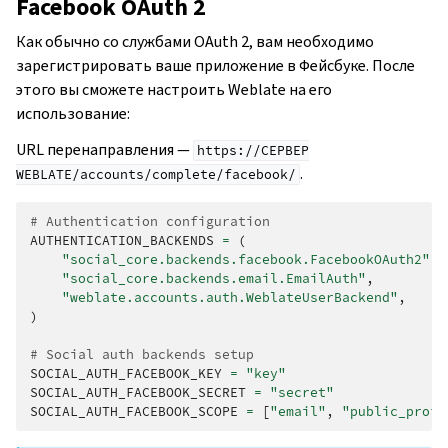
Facebook OAuth 2
Как обычно со службами OAuth 2, вам необходимо
зарегистрировать ваше приложение в Фейсбуке. После
этого вы сможете настроить Weblate на его
использование:
URL перенаправления —
https://СЕРВЕР
.
WEBLATE/accounts/complete/facebook/
# Authentication configuration
AUTHENTICATION_BACKENDS
=
(
"social_core.backends.facebook.FacebookOAuth2"
,
"social_core.backends.email.EmailAuth"
,
"weblate.accounts.auth.WeblateUserBackend"
,
)
# Social auth backends setup
SOCIAL_AUTH_FACEBOOK_KEY
=
"key"
SOCIAL_AUTH_FACEBOOK_SECRET
=
"secret"
SOCIAL_AUTH_FACEBOOK_SCOPE
=
[
"email"
,
"public_profi