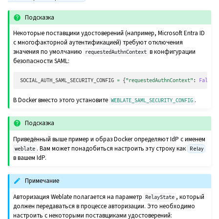
Подсказка
Некоторые поставщики удостоверений (например, Microsoft Entra ID
с многофакторной аутентификацией) требуют отключения
значения по умолчанию
в конфигурации
requestedAuthnContext
безопасности SAML:
SOCIAL_AUTH_SAML_SECURITY_CONFIG
=
{
"requestedAuthnContext"
:
False
}
В Docker вместо этого установите
.
WEBLATE_SAML_SECURITY_CONFIG
Подсказка
Приведённый выше пример и образ Docker определяют IdP с именем
. Вам может понадобиться настроить эту строку как
Relay
weblate
в вашем IdP.
Примечание
Авторизация Weblate полагается на параметр
, который
RelayState
должен передаваться в процессе авторизации. Это необходимо
настроить с некоторыми поставщиками удостоверений: