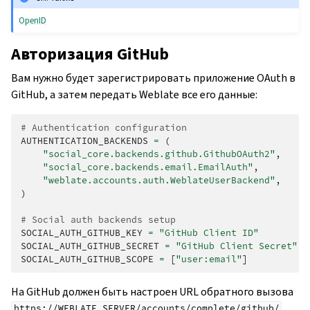
OpenID
Авторизация GitHub
Вам нужно будет зарегистрировать приложение OAuth в
GitHub, а затем передать Weblate все его данные:
# Authentication configuration
AUTHENTICATION_BACKENDS
=
(
"social_core.backends.github.GithubOAuth2"
,
"social_core.backends.email.EmailAuth"
,
"weblate.accounts.auth.WeblateUserBackend"
,
)
# Social auth backends setup
SOCIAL_AUTH_GITHUB_KEY
=
"GitHub Client ID"
SOCIAL_AUTH_GITHUB_SECRET
=
"GitHub Client Secret"
SOCIAL_AUTH_GITHUB_SCOPE
=
[
"user:email"
]
На GitHub должен быть настроен URL обратного вызова
.
https://WEBLATE
SERVER/accounts/complete/github/