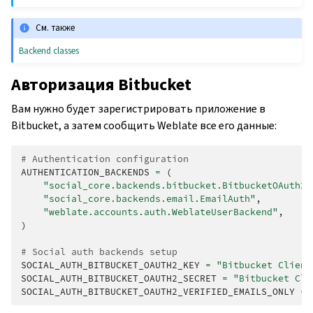
См. также
Backend classes
Авторизация Bitbucket
Вам нужно будет зарегистрировать приложение в
Bitbucket, а затем сообщить Weblate все его данные:
# Authentication configuration
AUTHENTICATION_BACKENDS
=
(
"social_core.backends.bitbucket.BitbucketOAuth2"
"social_core.backends.email.EmailAuth"
,
"weblate.accounts.auth.WeblateUserBackend"
,
)
# Social auth backends setup
SOCIAL_AUTH_BITBUCKET_OAUTH2_KEY
=
"Bitbucket Client
SOCIAL_AUTH_BITBUCKET_OAUTH2_SECRET
=
"Bitbucket Cli
SOCIAL_AUTH_BITBUCKET_OAUTH2_VERIFIED_EMAILS_ONLY
=