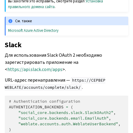
вы захотите это исправить, смотрите раздел
Установка
правильного домена сайта
.
См. также
Microsoft Azure Active Directory
Slack
Для использования Slack OAuth 2 необходимо
зарегистрировать приложение на
<
https://api.slack.com/apps
>.
URL-адрес перенаправления —
https://СЕРВЕР
.
WEBLATE/accounts/complete/slack/
# Authentication configuration
AUTHENTICATION_BACKENDS
=
(
"social_core.backends.slack.SlackOAuth2"
,
"social_core.backends.email.EmailAuth"
,
"weblate.accounts.auth.WeblateUserBackend"
,
)