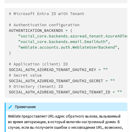
# Microsoft Entra ID with Tenant
# Authentication configuration
AUTHENTICATION_BACKENDS
=
(
"social_core.backends.azuread_tenant.AzureADTena
"social_core.backends.email.EmailAuth"
,
"weblate.accounts.auth.WeblateUserBackend"
,
)
# Application (client) ID
SOCIAL_AUTH_AZUREAD_TENANT_OAUTH2_KEY
=
""
# Secret value
SOCIAL_AUTH_AZUREAD_TENANT_OAUTH2_SECRET
=
""
# Directory (tenant) ID
SOCIAL_AUTH_AZUREAD_TENANT_OAUTH2_TENANT_ID
=
""
Примечание
Weblate предоставляет URL-адрес обратного вызова, вызываемый
во время авторизации, в который включён настроенный домен. В
случае, если вы получаете ошибки о несовпадении URL, возможно,