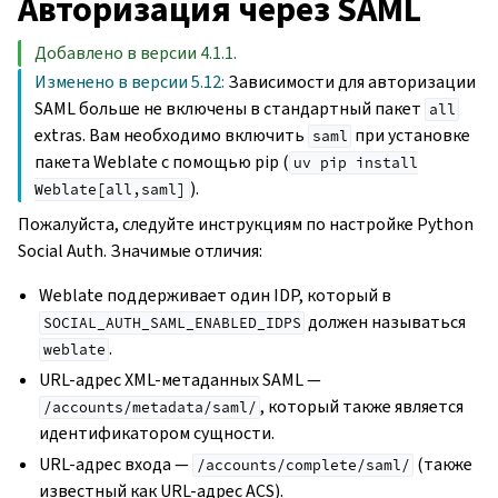
Авторизация через SAML
Добавлено в версии 4.1.1.
Изменено в версии 5.12:
Зависимости для авторизации
SAML больше не включены в стандартный пакет
all
extras. Вам необходимо включить
при установке
saml
пакета Weblate с помощью pip (
uv
pip
install
).
Weblate[all,saml]
Пожалуйста, следуйте инструкциям по настройке Python
Social Auth. Значимые отличия:
Weblate поддерживает один IDP, который в
должен называться
SOCIAL_AUTH_SAML_ENABLED_IDPS
.
weblate
URL-адрес XML-метаданных SAML —
, который также является
/accounts/metadata/saml/
идентификатором сущности.
URL-адрес входа —
(также
/accounts/complete/saml/
известный как URL-адрес ACS).