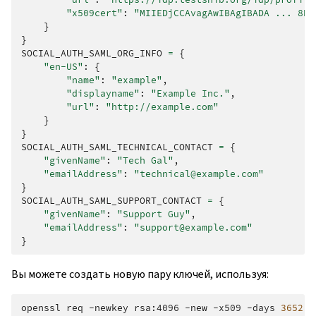
"x509cert"
:
"MIIEDjCCAvagAwIBAgIBADA ... 8Bb
}
}
SOCIAL_AUTH_SAML_ORG_INFO
=
{
"en-US"
:
{
"name"
:
"example"
,
"displayname"
:
"Example Inc."
,
"url"
:
"http://example.com"
}
}
SOCIAL_AUTH_SAML_TECHNICAL_CONTACT
=
{
"givenName"
:
"Tech Gal"
,
"emailAddress"
:
"technical@example.com"
}
SOCIAL_AUTH_SAML_SUPPORT_CONTACT
=
{
"givenName"
:
"Support Guy"
,
"emailAddress"
:
"support@example.com"
}
Вы можете создать новую пару ключей, используя:
openssl
req
-newkey
rsa:4096
-new
-x509
-days
3652
-