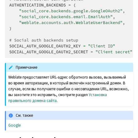
AUTHENTICATION_BACKENDS
=
(
"social_core.backends.google.GoogleOAuth2"
,
"social_core.backends.email.EmailAuth"
,
"weblate.accounts.auth.WeblateUserBackend"
,
)
# Social auth backends setup
SOCIAL_AUTH_GOOGLE_OAUTH2_KEY
=
"Client ID"
SOCIAL_AUTH_GOOGLE_OAUTH2_SECRET
=
"Client secret"
Примечание
Weblate предоставляет URL-адрес обратного вызова, вызываемый
во время авторизации, в который включён настроенный домен. В
случае, если вы получаете ошибки о несовпадении URL, возможно,
вы захотите это исправить, смотрите раздел
Установка
правильного домена сайта
.
См. также
Google