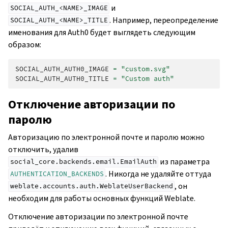
и
SOCIAL_AUTH_<NAME>_IMAGE
. Например, переопределение
SOCIAL_AUTH_<NAME>_TITLE
именования для Auth0 будет выглядеть следующим
образом:
SOCIAL_AUTH_AUTH0_IMAGE
=
"custom.svg"
SOCIAL_AUTH_AUTH0_TITLE
=
"Custom auth"
Отключение авторизации по
паролю
Авторизацию по электронной почте и паролю можно
отключить, удалив
из параметра
social_core.backends.email.EmailAuth
. Никогда не удаляйте оттуда
AUTHENTICATION_BACKENDS
, он
weblate.accounts.auth.WeblateUserBackend
необходим для работы основных функций Weblate.
Отключение авторизации по электронной почте