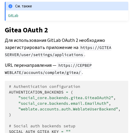
См. также
GitLab
Gitea OAuth 2
Для использования GitLab OAuth 2 необходимо
зарегистрировать приложение на
https://GITEA
.
SERVER/user/settings/applications
URL перенаправления —
https://СЕРВЕР
.
WEBLATE/accounts/complete/gitea/
# Authentication configuration
AUTHENTICATION_BACKENDS
=
(
"social_core.backends.gitea.GiteaOAuth2"
,
"social_core.backends.email.EmailAuth"
,
"weblate.accounts.auth.WeblateUserBackend"
,
)
# Social auth backends setup
SOCIAL_AUTH_GITEA_KEY
=
""