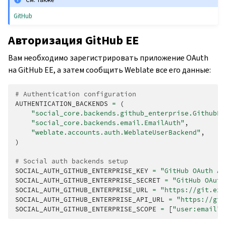
GitHub
Авторизация GitHub EE
Вам необходимо зарегистрировать приложение OAuth
на GitHub EE, а затем сообщить Weblate все его данные:
# Authentication configuration
AUTHENTICATION_BACKENDS
=
(
"social_core.backends.github_enterprise.GithubEn
"social_core.backends.email.EmailAuth"
,
"weblate.accounts.auth.WeblateUserBackend"
,
)
# Social auth backends setup
SOCIAL_AUTH_GITHUB_ENTERPRISE_KEY
=
"GitHub OAuth Ap
SOCIAL_AUTH_GITHUB_ENTERPRISE_SECRET
=
"GitHub OAuth
SOCIAL_AUTH_GITHUB_ENTERPRISE_URL
=
"https://git.exa
SOCIAL_AUTH_GITHUB_ENTERPRISE_API_URL
=
"https://git
SOCIAL_AUTH_GITHUB_ENTERPRISE_SCOPE
=
[
"user:email"
]