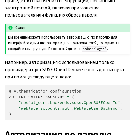
приведёт к отключению всех функций, связанных с
электронной почтой, включая приглашение
пользователя или функцию сброса пароля.
Совет
Вы всё ещё можете использовать авторизацию по паролю для
интерфейса администратора и для пользователей, которых вы
создаёте там вручную. Просто зайдите на
.
/admin/login/
Например, авторизация с использованием только
провайдера openSUSE Open ID может быть достигнута
при помощи следующего кода:
# Authentication configuration
AUTHENTICATION_BACKENDS
=
(
"social_core.backends.suse.OpenSUSEOpenId"
,
"weblate.accounts.auth.WeblateUserBackend"
,
)
Авторизация по паролю