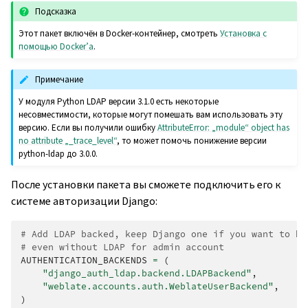
Подсказка
Этот пакет включён в Docker-контейнер, смотреть
Установка с
помощью Docker’а
.
Примечание
У модуля Python LDAP версии 3.1.0 есть некоторые
несовместимости, которые могут помешать вам использовать эту
версию. Если вы получили ошибку
AttributeError: „module“ object has
no attribute „_trace_level“
, то может помочь понижение версии
python-ldap до 3.0.0.
После установки пакета вы сможете подключить его к
системе авторизации Django:
# Add LDAP backed, keep Django one if you want to be
# even without LDAP for admin account
AUTHENTICATION_BACKENDS
=
(
"django_auth_ldap.backend.LDAPBackend"
,
"weblate.accounts.auth.WeblateUserBackend"
,
)