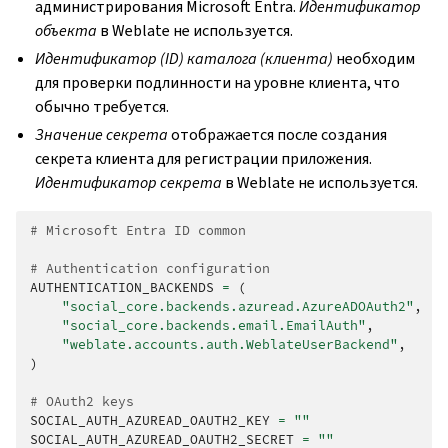
администрирования Microsoft Entra.
Идентификатор
объекта
в Weblate не используется.
Идентификатор (ID) каталога (клиента)
необходим
для проверки подлинности на уровне клиента, что
обычно требуется.
Значение секрета
отображается после создания
секрета клиента для регистрации приложения.
Идентификатор секрета
в Weblate не используется.
# Microsoft Entra ID common
# Authentication configuration
AUTHENTICATION_BACKENDS
=
(
"social_core.backends.azuread.AzureADOAuth2"
,
"social_core.backends.email.EmailAuth"
,
"weblate.accounts.auth.WeblateUserBackend"
,
)
# OAuth2 keys
SOCIAL_AUTH_AZUREAD_OAUTH2_KEY
=
""
SOCIAL_AUTH_AZUREAD_OAUTH2_SECRET
=
""