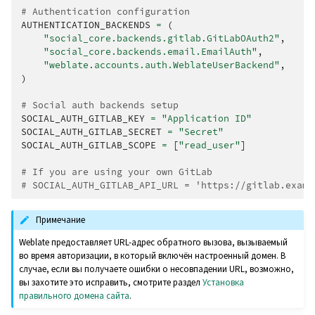
# Authentication configuration
AUTHENTICATION_BACKENDS
=
(
"social_core.backends.gitlab.GitLabOAuth2"
,
"social_core.backends.email.EmailAuth"
,
"weblate.accounts.auth.WeblateUserBackend"
,
)
# Social auth backends setup
SOCIAL_AUTH_GITLAB_KEY
=
"Application ID"
SOCIAL_AUTH_GITLAB_SECRET
=
"Secret"
SOCIAL_AUTH_GITLAB_SCOPE
=
[
"read_user"
]
# If you are using your own GitLab
# SOCIAL_AUTH_GITLAB_API_URL = 'https://gitlab.examp
Примечание
Weblate предоставляет URL-адрес обратного вызова, вызываемый
во время авторизации, в который включён настроенный домен. В
случае, если вы получаете ошибки о несовпадении URL, возможно,
вы захотите это исправить, смотрите раздел
Установка
правильного домена сайта
.