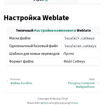
Настройка Weblate
Типичный
Настройки компонента
Weblate
Маска файла
locale/*.catkeys
Одноязычный базовый файл
locale/en.catkeys
Шаблон для новых переводов
Пусто
Формат файла
Файл Catkeys
Previous
Next
Файлы AsciiDoc
Ресурсы Compose
Multiplatform
Copyright © Michal Čihař
Made with
Sphinx
and
@pradyunsg
's
Furo