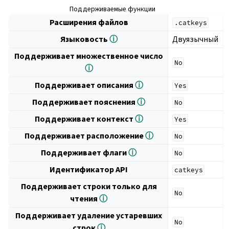
Поддерживаемые функции
Расширения файлов
.catkeys
Языковость
ⓘ
Двуязычный
Поддерживает множественное число
No
ⓘ
Поддерживает описания
ⓘ
Yes
Поддерживает пояснения
ⓘ
No
Поддерживает контекст
ⓘ
Yes
Поддерживает расположение
ⓘ
No
Поддерживает флаги
ⓘ
No
Идентификатор API
catkeys
Поддерживает строки только для
No
чтения
ⓘ
Поддерживает удаление устаревших
No
строк
ⓘ