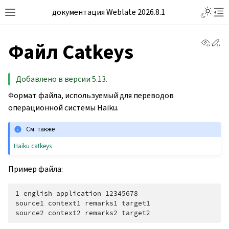
документация Weblate 2026.8.1
View 
Ed
Файл Catkeys
Добавлено в версии 5.13.
Формат файла, используемый для переводов
операционной системы Haiku.
См. также
Haiku catkeys
Пример файла:
1 english application 12345678

source1 context1 remarks1 target1
