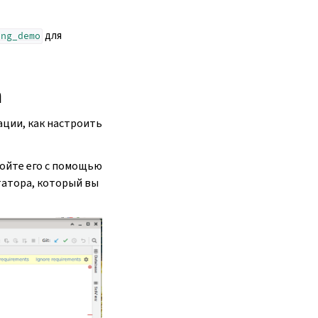
для
ing_demo
m
ации, как настроить
ройте его с помощью
татора, который вы