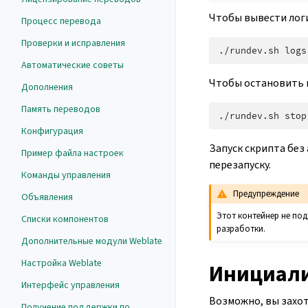
Чтобы вывести логи
Процесс перевода
Проверки и исправления
./rundev.sh
Автоматические советы
Чтобы остановить 
Дополнения
Память переводов
./rundev.sh
Конфигурация
Запуск скрипта без
Пример файла настроек
перезапуску.
Команды управления
Предупреждение
Объявления
Этот контейнер не под
Списки компонентов
разработки.
Дополнительные модули Weblate
Настройка Weblate
Инициали
Интерфейс управления
Возможно, вы захо
Получение поддержки по