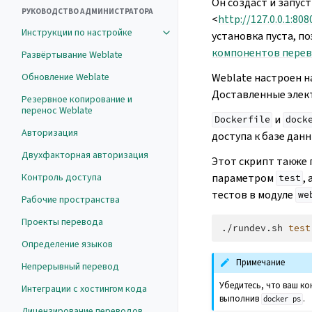
Он создаст и запуст
РУКОВОДСТВО АДМИНИСТРАТОРА
<
http://127.0.0.1:808
Инструкции по настройке
установка пуста, п
компонентов пере
Развёртывание Weblate
Weblate настроен 
Обновление Weblate
Доставленные элек
Резервное копирование и
перенос Weblate
и
Dockerfile
dock
Авторизация
доступа к базе дан
Двухфакторная авторизация
Этот скрипт также 
параметром
,
Контроль доступа
test
тестов в модуле
we
Рабочие пространства
Проекты перевода
./rundev.sh
test
Определение языков
Примечание
Непрерывный перевод
Убедитесь, что ваш ко
Интеграции с хостингом кода
выполнив
.
docker
ps
Лицензирование переводов