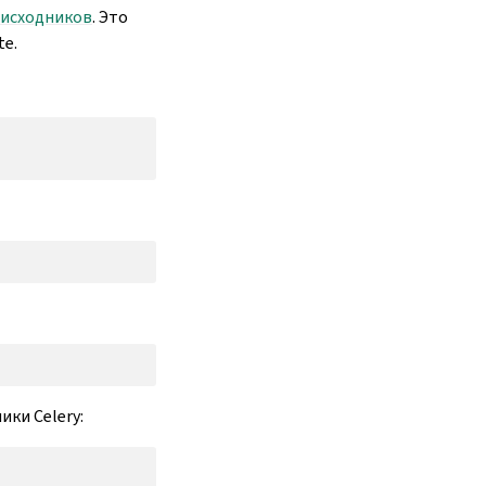
 исходников
. Это
te.
ки Celery: