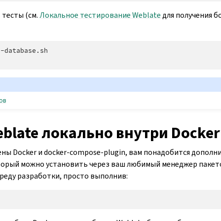
 тесты (см.
Локальное тестирование Weblate
для получения б
-database.sh

ов
blate локально внутри Doсker
лены Docker и docker-compose-plugin, вам понадобится допол
оторый можно установить через ваш любимый менеджер пакет
реду разработки, просто выполнив: