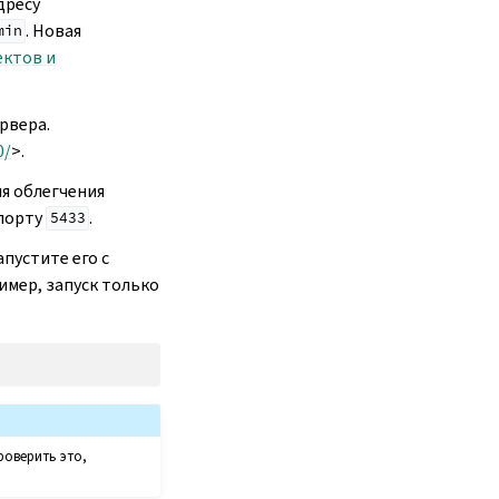
дресу
. Новая
min
ектов и
рвера.
0/
>.
ля облегчения
 порту
.
5433
пустите его с
ример, запуск только
роверить это,