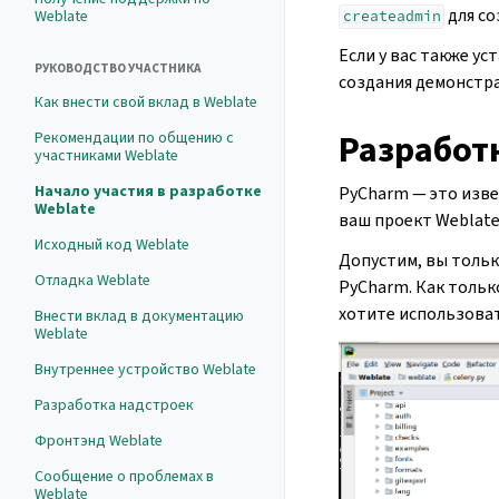
для со
Weblate
createadmin
Если у вас также у
РУКОВОДСТВО УЧАСТНИКА
создания демонстра
Как внести свой вклад в Weblate
Разработ
Рекомендации по общению с
участниками Weblate
Начало участия в разработке
PyCharm — это изве
Weblate
ваш проект Weblate
Исходный код Weblate
Допустим, вы тольк
Отладка Weblate
PyCharm. Как тольк
хотите использоват
Внести вклад в документацию
Weblate
Внутреннее устройство Weblate
Разработка надстроек
Фронтэнд Weblate
Сообщение о проблемах в
Weblate