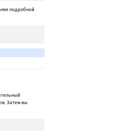
олее подробной
нительный
ов. Затем вы