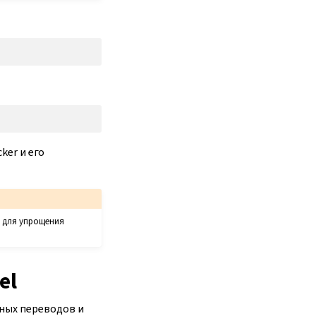
ker и его
у для упрощения
el
ных переводов и