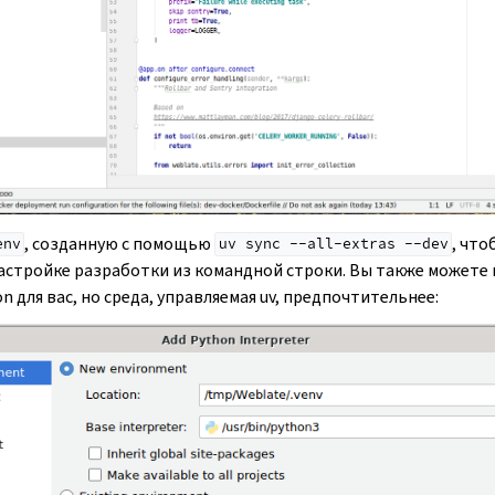
, созданную с помощью
, что
env
uv
sync
--all-extras
--dev
астройке разработки из командной строки. Вы также можете
n для вас, но среда, управляемая uv, предпочтительнее: