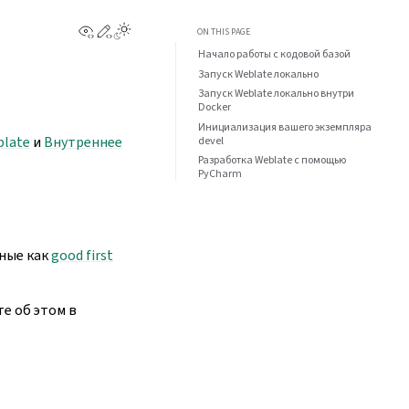
View this page
Edit this page
ON THIS PAGE
Начало работы с кодовой базой
Запуск Weblate локально
Запуск Weblate локально внутри
Doсker
Инициализация вашего экземпляра
late
и
Внутреннее
devel
Разработка Weblate c помощью
PyCharm
ные как
good first
е об этом в