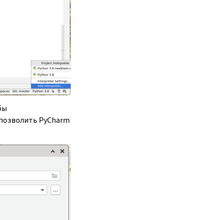
бы
 позволить PyCharm