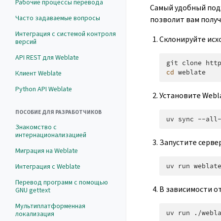
Рабочие процессы перевода
Самый удобный подх
Часто задаваемые вопросы
позволит вам получ
Интеграция с системой контроля
Склонируйте исх
версий
API REST для Weblate
git
clone
cd
Клиент Weblate
Python API Weblate
Установите Webla
ПОСОБИЕ ДЛЯ РАЗРАБОТЧИКОВ
uv
sync
--all
Знакомство с
интернационализацией
Запустите серве
Миграция на Weblate
Интеграция с Weblate
uv
run
weblat
Перевод программ с помощью
В зависимости от
GNU gettext
Мультиплатформенная
uv
run
./webl
локализация