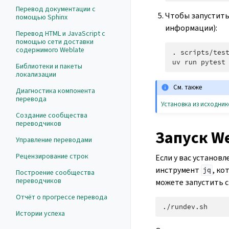
Перевод документации с
Чтобы запустить
помощью Sphinx
информации):
Перевод HTML и JavaScript с
помощью сети доставки
содержимого Weblate
.
scripts/test
uv
run
Библиотеки и пакеты
локализации
См. также
Диагностика компонента
перевода
Установка из исходник
Создание сообщества
переводчиков
Запуск We
Управление переводами
Рецензирование строк
Если у вас установ
инструмент
, к
jq
Построение сообщества
переводчиков
можете запустить с
Отчёт о прогрессе перевода
Истории успеха