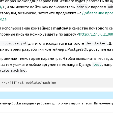
ит образ Docker для разработки. Weblate будет работать по а
0/
>, и вы можете войти как пользователь
с паролем
admin
ad
оэтому вы, возможно, захотите продолжить с
Добавление про
вода
.
на использование контейнера
maildev
в качестве почтового се
тронные письма можно увидеть по адресу <
http://127.0.0.1:108
для этого находятся в каталоге
. Д
er-compose.yml
dev-docker
ных во время разработки контейнер с PostgreSQL доступен на
принимает некоторые параметры. Чтобы выполнить тесты, за
 а затем укажите любые аргументы команды Django
, нап
test
:
blate.machine
--exitfirst
нтейнер Docker запущен и работает до того как запустить тесты. Вы можете п