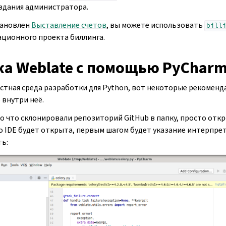
здания администратора.
становлен
Выставление счетов
, вы можете использовать
bill
ционного проекта биллинга.
ка Weblate c помощью PyChar
стная среда разработки для Python, вот некоторые рекоменд
 внутри неё.
о что склонировали репозиторий GitHub в папку, просто отк
о IDE будет открыта, первым шагом будет указание интерпре
ь: