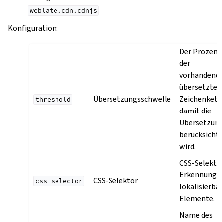
weblate.cdn.cdnjs
Konfiguration
:
Der Prozent
der
vorhandend
übersetzten
Übersetzungsschwelle
Zeichenkett
threshold
damit die
Übersetzun
berücksichti
wird.
CSS-Selekto
Erkennung
CSS-Selektor
css_selector
lokalisierba
Elemente.
Name des