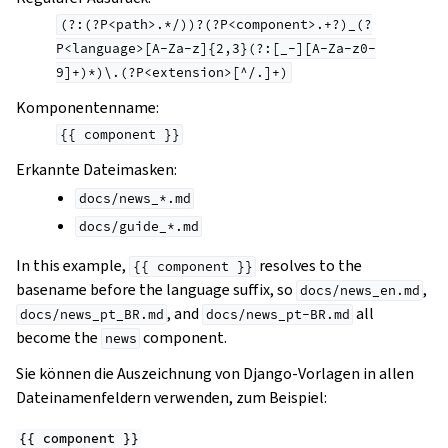
(?:(?P<path>.*/))?(?P<component>.+?)_(?
P<language>[A-Za-z]{2,3}(?:[_-][A-Za-z0-
9]+)*)\.(?P<extension>[^/.]+)
Komponentenname:
{{
component
}}
Erkannte Dateimasken:
docs/news_*.md
docs/guide_*.md
In this example,
resolves to the
{{
component
}}
basename before the language suffix, so
,
docs/news_en.md
, and
all
docs/news_pt_BR.md
docs/news_pt-BR.md
become the
component.
news
Sie können die Auszeichnung von Django-Vorlagen in allen
Dateinamenfeldern verwenden, zum Beispiel:
{{
component
}}