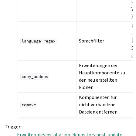
ve
V
}}
Re
de
Sprachfilter
Ü
language_regex
S
ge
Erweiterungen der
Hauptkomponente zu
copy_addons
den neu erstellten
klonen
Komponenten für
nicht vorhandene
remove
Dateien entfernen
Trigger
:
Erweiterungsinstallation
,
Repository post-update