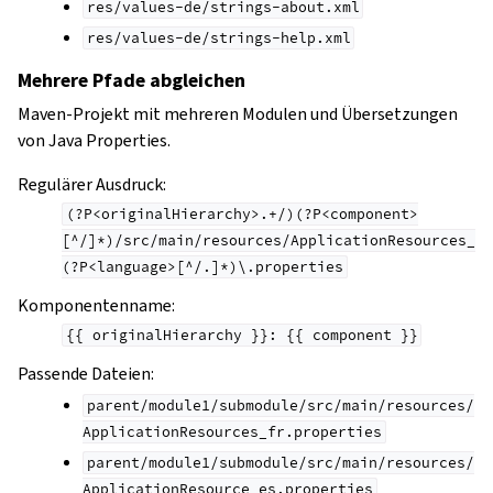
res/values-de/strings-about.xml
res/values-de/strings-help.xml
Mehrere Pfade abgleichen
Maven-Projekt mit mehreren Modulen und Übersetzungen
von Java Properties.
Regulärer Ausdruck:
(?P<originalHierarchy>.+/)(?P<component>
[^/]*)/src/main/resources/ApplicationResources_
(?P<language>[^/.]*)\.properties
Komponentenname:
{{
originalHierarchy
}}:
{{
component
}}
Passende Dateien:
parent/module1/submodule/src/main/resources/
ApplicationResources_fr.properties
parent/module1/submodule/src/main/resources/
ApplicationResource_es.properties