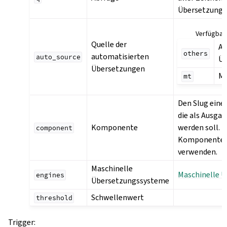
Übersetzunge
Verfügbar
Quelle der
An
others
automatisierten
auto_source
Ü
Übersetzungen
Ma
mt
Den Slug ein
die als Ausga
Komponente
werden soll. D
component
Komponenten 
verwenden.
Maschinelle
Maschinelle 
engines
Übersetzungssysteme
Schwellenwert
threshold
Trigger
: