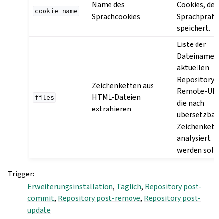
Name des
Cookies, der
cookie_name
Sprachcookies
Sprachpräfe
speichert.
Liste der
Dateinamen
aktuellen
Repository 
Zeichenketten aus
Remote-URL
HTML-Dateien
files
die nach
extrahieren
übersetzbar
Zeichenkett
analysiert
werden solle
Trigger
:
Erweiterungsinstallation
,
Täglich
,
Repository post-
commit
,
Repository post-remove
,
Repository post-
update