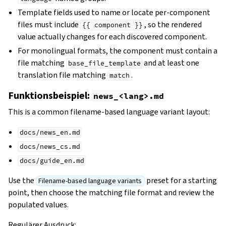
Template fields used to name or locate per-component
files must include
, so the rendered
{{
component
}}
value actually changes for each discovered component.
For monolingual formats, the component must contain a
file matching
and at least one
base_file_template
translation file matching
.
match
Funktionsbeispiel:
news_<lang>.md
This is a common filename-based language variant layout:
docs/news_en.md
docs/news_cs.md
docs/guide_en.md
Use the
preset for a starting
Filename-based language variants
point, then choose the matching file format and review the
populated values.
Regulärer Ausdruck: