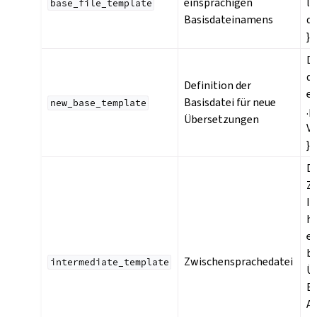
einsprachigen
la
base_file_template
Basisdateinamens
di
}}
Da
d
Definition der
er
Basisdatei für neue
new_base_template
.p
Übersetzungen
V
}}
D
Z
In
ha
ei
be
Zwischensprachedatei
intermediate_template
Üb
Er
A