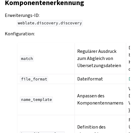
Komponentenerkennung
Erweiterungs-ID
:
weblate.discovery.discovery
Konfiguration
:
De
Regulärer Ausdruck
b
zum Abgleich von
match
K
Übersetzungsdateien
de
Dateiformat
D
file_format
Ve
Anpassen des
Dj
name_template
Komponentennamens
V
}}
Fü
Definition des
Ü