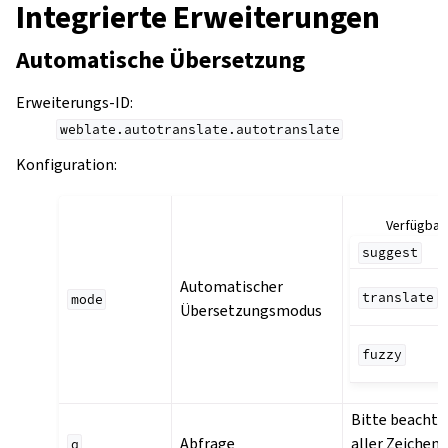
Integrierte Erweiterungen
Automatische Übersetzung
Erweiterungs-ID
:
weblate.autotranslate.autotranslate
Konfiguration
:
Verfügbar
suggest
Automatischer
translate
mode
Übersetzungsmodus
fuzzy
Bitte beachte
Abfrage
aller Zeichen
q