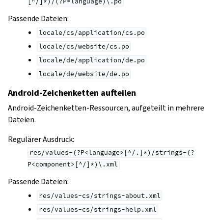
[^/]*)/(?P=language)\.po
Passende Dateien:
locale/cs/application/cs.po
locale/cs/website/cs.po
locale/de/application/de.po
locale/de/website/de.po
Android-Zeichenketten aufteilen
Android-Zeichenketten-Ressourcen, aufgeteilt in mehrere
Dateien.
Regulärer Ausdruck:
res/values-(?P<language>[^/.]*)/strings-(?
P<component>[^/]*)\.xml
Passende Dateien:
res/values-cs/strings-about.xml
res/values-cs/strings-help.xml