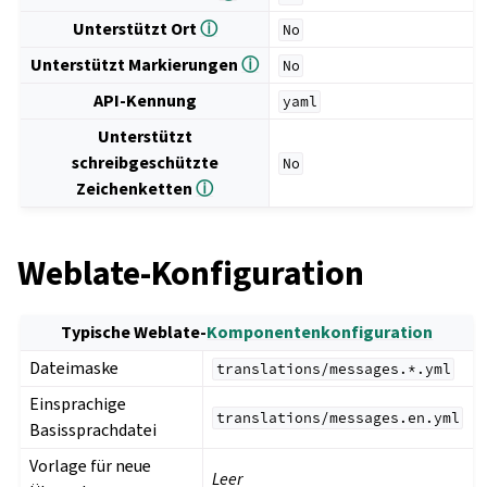
Unterstützt Ort
ⓘ
No
Unterstützt Markierungen
ⓘ
No
API-Kennung
yaml
Unterstützt
schreibgeschützte
No
Zeichenketten
ⓘ
Weblate-Konfiguration
Typische Weblate-
Komponentenkonfiguration
Dateimaske
translations/messages.*.yml
Einsprachige
translations/messages.en.yml
Basissprachdatei
Vorlage für neue
Leer