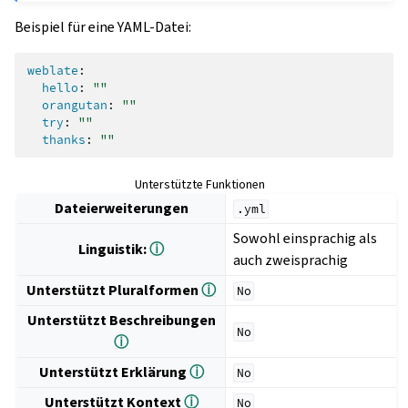
Beispiel für eine YAML-Datei:
weblate
:
hello
:
""
orangutan
:
""
try
:
""
thanks
:
""
Unterstützte Funktionen
Dateierweiterungen
.yml
Sowohl einsprachig als
Linguistik:
ⓘ
auch zweisprachig
Unterstützt Pluralformen
ⓘ
No
Unterstützt Beschreibungen
No
ⓘ
Unterstützt Erklärung
ⓘ
No
Unterstützt Kontext
ⓘ
No