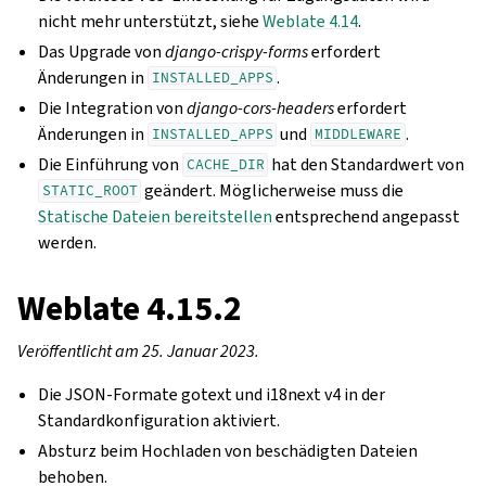
nicht mehr unterstützt, siehe
Weblate 4.14
.
Das Upgrade von
django-crispy-forms
erfordert
Änderungen in
.
INSTALLED_APPS
Die Integration von
django-cors-headers
erfordert
Änderungen in
und
.
INSTALLED_APPS
MIDDLEWARE
Die Einführung von
hat den Standardwert von
CACHE_DIR
geändert. Möglicherweise muss die
STATIC_ROOT
Statische Dateien bereitstellen
entsprechend angepasst
werden.
Weblate 4.15.2
Veröffentlicht am 25. Januar 2023.
Die JSON-Formate gotext und i18next v4 in der
Standardkonfiguration aktiviert.
Absturz beim Hochladen von beschädigten Dateien
behoben.