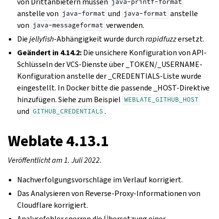
von Drittanbietern müssen
java-printf-format
anstelle von
und
anstelle
java-format
java-format
von
verwenden.
java-messageformat
Die
jellyfish
-Abhängigkeit wurde durch
rapidfuzz
ersetzt.
Geändert in 4.14.2:
Die unsichere Konfiguration von API-
Schlüsseln der VCS-Dienste über _TOKEN/_USERNAME-
Konfiguration anstelle der _CREDENTIALS-Liste wurde
eingestellt. In Docker bitte die passende _HOST-Direktive
hinzufügen. Siehe zum Beispiel
WEBLATE_GITHUB_HOST
und
.
GITHUB_CREDENTIALS
Weblate 4.13.1
Veröffentlicht am 1. Juli 2022.
Nachverfolgungsvorschläge im Verlauf korrigiert.
Das Analysieren von Reverse-Proxy-Informationen von
Cloudflare korrigiert.
Analysefehler sperren die Übersetzung einer