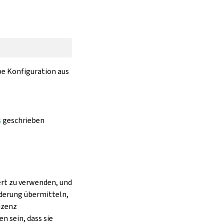
be Konfiguration aus
s
geschrieben
ert zu verwenden, und
nderung übermitteln,
izenz
n sein, dass sie