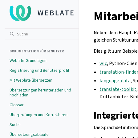
Mitarbe
Neben dem Haupt-Rep
gleichen Struktur un
Dies gilt zum Beispiel
DOKUMENTATION FÜR BENUTZER
Weblate-Grundlagen
wlc
, Python-Clien
Registrierung und Benutzerprofil
translation-finde
Mit Weblate übersetzen
language-data
, S
translate-toolkit
Übersetzungen herunterladen und
hochladen
Drittanbieter-Bib
Glossar
Integriert
Überprüfungen und Korrekturen
Suche
Die Sprachdefinition
Übersetzungsabläufe