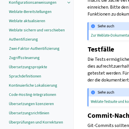
macht die Sache vie
Konfigurationsanweisungen
einreichen. Bitte de
Weblate-Bereitstellungen
Funktionen zu dokum
Weblate aktualisieren
Siehe auch
Weblate sichern und verschieben
Zur Weblate-Dokumentat
Authentifizierung
Testfälle
Zwei-Faktor-Authentifizierung
Zugriffssteuerung
Die Tests ermögliche
dies aufrechtzuerhal
Übersetzungsprojekte
getestet werden. Für
Sprachdefinitionen
der die dokumentiert
Kontinuierliche Lokalisierung
Siehe auch
Code-Hosting-Integrationen
Weblate-Testsuite und ko
Übersetzungen lizenzieren
Übersetzungsrichtlinien
Commit-Nach
Überprüfungen und Korrekturen
Git-Commits sollten