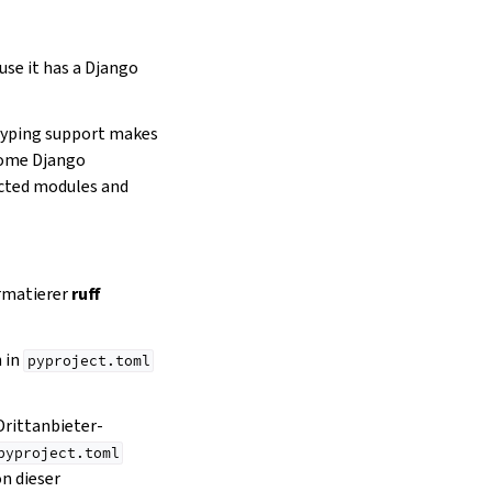
se it has a Django
typing support makes
 some Django
ected modules and
rmatierer
ruff
 in
pyproject.toml
 Drittanbieter-
pyproject.toml
on dieser