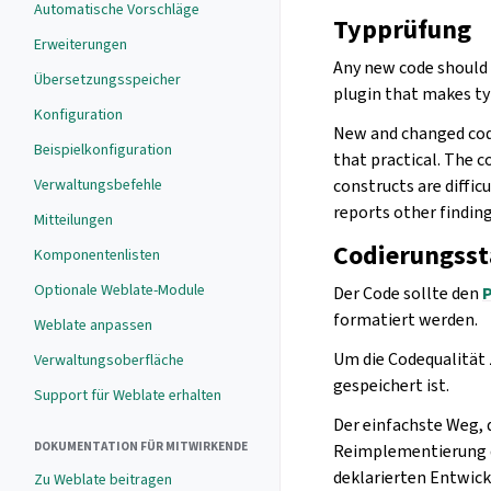
Automatische Vorschläge
Typprüfung
Erweiterungen
Any new code should 
Übersetzungsspeicher
plugin that makes ty
Konfiguration
New and changed cod
Beispielkonfiguration
that practical. The 
Verwaltungsbefehle
constructs are diffic
reports other finding
Mitteilungen
Codierungsst
Komponentenlisten
Optionale Weblate-Module
Der Code sollte den
P
formatiert werden.
Weblate anpassen
Um die Codequalität
Verwaltungsoberfläche
gespeichert ist.
Support für Weblate erhalten
Der einfachste Weg, d
DOKUMENTATION FÜR MITWIRKENDE
Reimplementierung 
deklarierten Entwic
Zu Weblate beitragen