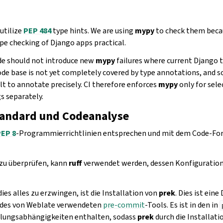
utilize
PEP 484
type hints. We are using
mypy
to check them becau
pe checking of Django apps practical.
e should not introduce new
mypy
failures where current Django 
code base is not yet completely covered by type annotations, and
ult to annotate precisely. CI therefore enforces
mypy
only for sel
s separately.
andard und Codeanalyse
EP 8
-Programmierrichtlinien entsprechen und mit dem Code-Fo
 zu überprüfen, kann
ruff
verwendet werden, dessen Konfiguration
ies alles zu erzwingen, ist die Installation von
prek
. Dies ist eine
des von Weblate verwendeten
pre-commit
-Tools. Es ist in den in
klungsabhängigkeiten enthalten, sodass
prek
durch die Installati