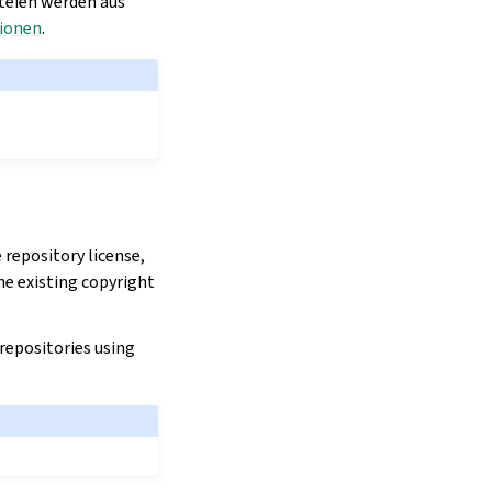
teien werden aus
tionen
.
repository license,
he existing copyright
 repositories using