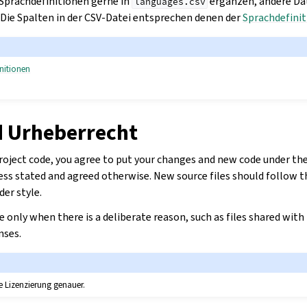
Sprachdefinitionen gerne in
ergänzen, andere Da
languages.csv
. Die Spalten in der CSV-Datei entsprechen denen der
Sprachdefini
initionen
d Urheberrecht
oject code, you agree to put your changes and new code under the 
less stated and agreed otherwise. New source files should follow t
der style.
se only when there is a deliberate reason, such as files shared with
nses.
ie Lizenzierung genauer.