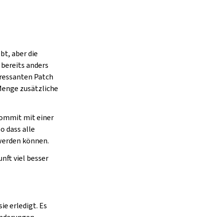
bt, aber die
bereits anders
eressanten Patch
Menge zusätzliche
Commit mit einer
o dass alle
werden können.
ft viel besser
e erledigt. Es