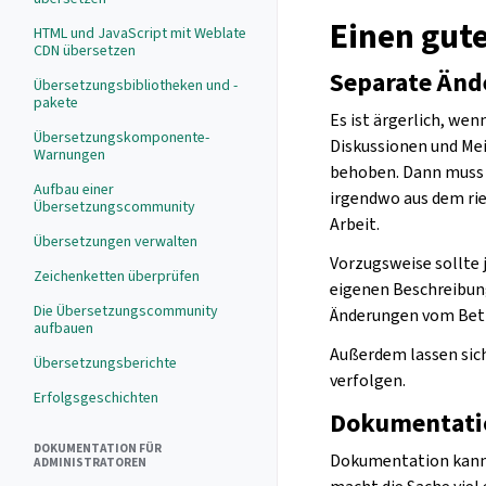
Einen gut
HTML und JavaScript mit Weblate
CDN übersetzen
Separate Änd
Übersetzungsbibliotheken und -
pakete
Es ist ärgerlich, we
Übersetzungskomponente-
Diskussionen und Me
Warnungen
behoben. Dann muss 
Aufbau einer
irgendwo aus dem rie
Übersetzungscommunity
Arbeit.
Übersetzungen verwalten
Vorzugsweise sollte 
Zeichenketten überprüfen
eigenen Beschreibung
Die Übersetzungscommunity
Änderungen vom Betr
aufbauen
Außerdem lassen sic
Übersetzungsberichte
verfolgen.
Erfolgsgeschichten
Dokumentati
DOKUMENTATION FÜR
Dokumentation kann e
ADMINISTRATOREN