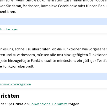
l einfacher, wenn Sie die Dokumentation zusammen mit den Code
nken Sie daran, Methoden, komplexe Codeblöcke oder für den Benu
entieren.
ion beitragen
n es uns, schnell zu überprüfen, ob die Funktionen wie vorgesehe
ten und zu verbessern, müssen alle neu hinzugefügten Funktionen 
 jede hinzugefügte Funktion sollte mindestens ein gültiger Testfa
e Funktion überprüft.
ntinuierliche Integration
richten
 der Spezifikation
Conventional Commits
folgen.