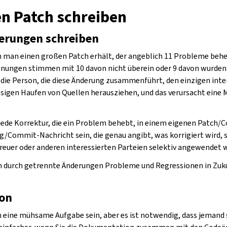
en Patch schreiben
erungen schreiben
nn man einen großen Patch erhält, der angeblich 11 Probleme behe
inungen stimmen mit 10 davon nicht überein oder 9 davon wurden 
die Person, die diese Änderung zusammenführt, den einzigen int
sigen Haufen von Quellen herausziehen, und das verursacht eine 
jede Korrektur, die ein Problem behebt, in einem eigenen Patch/
/Commit-Nachricht sein, die genau angibt, was korrigiert wird, s
euer oder anderen interessierten Parteien selektiv angewendet 
h durch getrennte Änderungen Probleme und Regressionen in Zukun
on
ine mühsame Aufgabe sein, aber es ist notwendig, dass jemand si