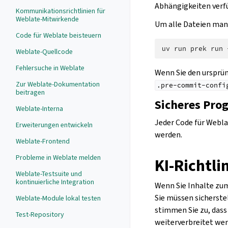
Abhängigkeiten verfü
Kommunikationsrichtlinien für
Weblate-Mitwirkende
Um alle Dateien manu
Code für Weblate beisteuern
uv
run
prek
run
Weblate-Quellcode
Fehlersuche in Weblate
Wenn Sie den ursprü
Zur Weblate-Dokumentation
.pre-commit-confi
beitragen
Sicheres Pro
Weblate-Interna
Jeder Code für Webla
Erweiterungen entwickeln
werden.
Weblate-Frontend
Probleme in Weblate melden
KI-Richtli
Weblate-Testsuite und
kontinuierliche Integration
Wenn Sie Inhalte zum
Sie müssen sicherste
Weblate-Module lokal testen
stimmen Sie zu, das
Test-Repository
weiterverbreitet werd