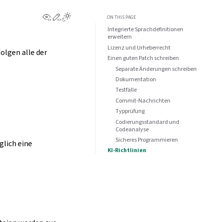
View this page
Edit this page
ON THIS PAGE
Integrierte Sprachdefinitionen
erweitern
Lizenz und Urheberrecht
lgen alle der
Einen guten Patch schreiben
Separate Änderungen schreiben
Dokumentation
Testfälle
Commit-Nachrichten
Typprüfung
Codierungsstandard und
Codeanalyse
Sicheres Programmieren
glich eine
KI-Richtlinien