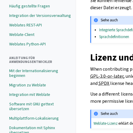
Sie können fehlende 
Häufig gestellte Fragen
dieser Datei erzeugt
Integration der Versionsverwaltung
Siehe auch
Weblates REST-API
Integrierte Sprachdef
Weblate-Client
Sprachdefinitionen
Weblates Python-API
Lizenz un
ANLEITUNG FÜR
ANWENDUNGSENTWICKLER
When contributing pr
Mit der Internationalisierung
beginnen
GPL-3.0-or-later
, un
and
SPDX
license hea
Migration zu Weblate
Use a different licen
Integration mit Weblate
more permissive lice
Software mit GNU gettext
übersetzen
Siehe auch
Multiplattform-Lokalisierung
Weblate-Lizenz
erklärt d
Dokumentation mit Sphinx
übersetzen