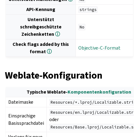
API-Kennung
strings
Unterstützt
schreibgeschützte
No
Zeichenketten
ⓘ
Check flags added by this
Objective-C-Format
format
ⓘ
Weblate-Konfiguration
Typische Weblate-
Komponentenkonfiguration
Dateimaske
Resources/*.lproj/Localizable.strin
Resources/en.lproj/Localizable.stri
Einsprachige
oder
Basissprachdatei
Resources/Base.lproj/Localizable.st
Vorlage für neue