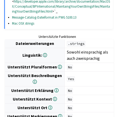
<
https://developer.apple.com/library/archive/documentation/MacOS
X/Conceptual/BPInternational/MaintaingYourOwnStringsFiles/Mainta
ingYourOwnStringsFiles.html
>`_
Message-Catalog-Dateiformat in PWG 5100.13
Mac OSX strings
Unterstützte Funktionen
Dateierweiterungen
.strings
Sowohl einsprachig als
Linguistik:
ⓘ
auch zweisprachig
Unterstützt Pluralformen
ⓘ
No
Unterstützt Beschreibungen
Yes
ⓘ
Unterstützt Erklärung
ⓘ
No
Unterstützt Kontext
ⓘ
No
Unterstützt Ort
ⓘ
No
Unterstützt Markierungen
ⓘ
No