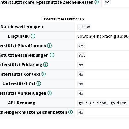
nterstützt schreibgeschützte Zeichenketten
ⓘ
No
Unterstützte Funktionen
Dateierweiterungen
.json
Linguistik:
ⓘ
Sowohl einsprachig als a
erstützt Pluralformen
ⓘ
Yes
rstützt Beschreibungen
ⓘ
Yes
nterstützt Erklärung
ⓘ
No
nterstützt Kontext
ⓘ
No
Unterstützt Ort
ⓘ
No
erstützt Markierungen
ⓘ
No
API-Kennung
,
go-i18n-json
go-i18n-
schreibgeschützte Zeichenketten
ⓘ
No