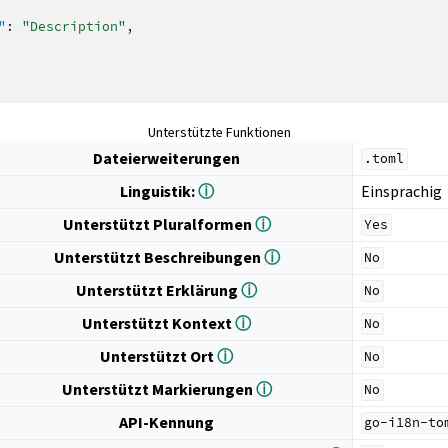
"
:
"Description"
,
Unterstützte Funktionen
Dateierweiterungen
.toml
Linguistik:
ⓘ
Einsprachig
Unterstützt Pluralformen
ⓘ
Yes
Unterstützt Beschreibungen
ⓘ
No
Unterstützt Erklärung
ⓘ
No
Unterstützt Kontext
ⓘ
No
Unterstützt Ort
ⓘ
No
Unterstützt Markierungen
ⓘ
No
API-Kennung
go-i18n-to