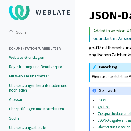
JSON-Da
Added in version 4.1
Geändert in Versio
go-i18n-Übersetzunge
DOKUMENTATION FÜR BENUTZER
englischen Zeichenk
Weblate-Grundlagen
Registrierung und Benutzerprofil
Bemerkung
Mit Weblate übersetzen
Weblate unterstützt die 
Übersetzungen herunterladen und
hochladen
Siehe auch
Glossar
JSON
go-i18n
Überprüfungen und Korrekturen
Zielsprachedateien ak
Suche
JSON-Ausgabe anpa
Übersetzungsdateien
Übersetzungsabläufe