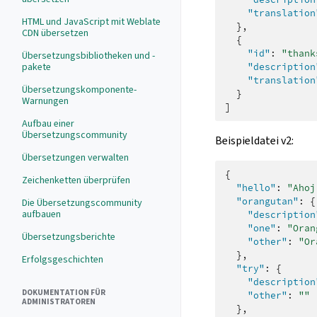
"translation
HTML und JavaScript mit Weblate
},
CDN übersetzen
{
"id"
:
"thank
Übersetzungsbibliotheken und -
pakete
"description
"translation
Übersetzungskomponente-
}
Warnungen
]
Aufbau einer
Übersetzungscommunity
Beispieldatei v2:
Übersetzungen verwalten
{
Zeichenketten überprüfen
"hello"
:
"Ahoj
"orangutan"
:
{
Die Übersetzungscommunity
aufbauen
"description
"one"
:
"Oran
Übersetzungsberichte
"other"
:
"Or
},
Erfolgsgeschichten
"try"
:
{
"description
DOKUMENTATION FÜR
"other"
:
""
ADMINISTRATOREN
},