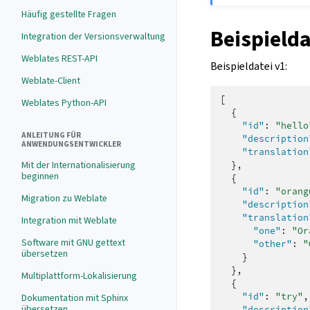
Häufig gestellte Fragen
Beispielda
Integration der Versionsverwaltung
Weblates REST-API
Beispieldatei v1:
Weblate-Client
[
Weblates Python-API
{
"id"
:
"hello
ANLEITUNG FÜR
"description
ANWENDUNGSENTWICKLER
"translation
Mit der Internationalisierung
},
beginnen
{
"id"
:
"orang
Migration zu Weblate
"description
"translation
Integration mit Weblate
"one"
:
"Or
Software mit GNU gettext
"other"
:
"
übersetzen
}
},
Multiplattform-Lokalisierung
{
"id"
:
"try"
,
Dokumentation mit Sphinx
übersetzen
"description