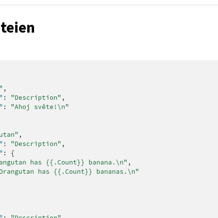
teien
"
,
"
:
"Description"
,
"
:
"Ahoj světe!\n"
utan"
,
"
:
"Description"
,
"
:
{
angutan has {{.Count}} banana.\n"
,
Orangutan has {{.Count}} bananas.\n"
"
:
"Description"
,