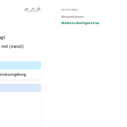
View this page
Edit this page
ON THIS PAGE
Beispieldateien
Weblate-Konfiguration
ügt.
 mit (meist)
e Einsatzumgebung.