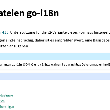
teien go-i18n
.
n 4.16:
Unterstützung für die v2-Variante dieses Formats hinzugef
n sind einsprachig, daher ist es empfehlenswert, eine Basisdatei
etten anzugeben.
Varianten go-i18n JSON v1 und v2. Bitte wählen Sie das richtige Dateiformat für Ihr
tualisieren
ssen
 bereinigen