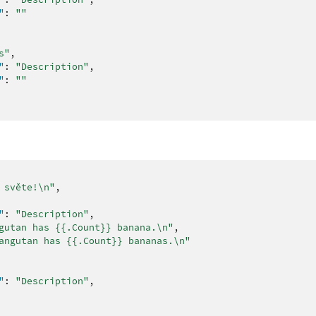
"
:
""
s"
,
"
:
"Description"
,
"
:
""
 světe!\n"
,
"
:
"Description"
,
gutan has {{.Count}} banana.\n"
,
angutan has {{.Count}} bananas.\n"
"
:
"Description"
,