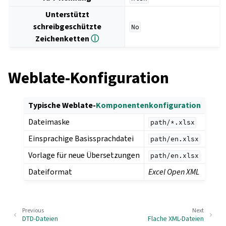
Unterstützt
schreibgeschützte
No
Zeichenketten
ⓘ
Weblate-Konfiguration
Typische Weblate-
Komponentenkonfiguration
Dateimaske
path/*.xlsx
Einsprachige Basissprachdatei
path/en.xlsx
Vorlage für neue Übersetzungen
path/en.xlsx
Dateiformat
Excel Open XML
Previous
Next
DTD-Dateien
Flache XML-Dateien