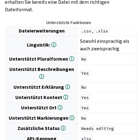
erhalten Sie bereits eine Datei mit dem richtigen
Dateiformat.
Unterstützte Funktionen
Dateierweiterungen
,
.csv
.xlsx
Sowohl einsprachig als
Linguistik:
ⓘ
auch zweisprachig
Unterstützt Pluralformen
ⓘ
No
Unterstützt Beschreibungen
Yes
ⓘ
Unterstützt Erklärung
ⓘ
No
Unterstützt Kontext
ⓘ
Yes
Unterstützt Ort
ⓘ
Yes
Unterstützt Markierungen
ⓘ
No
Zusätzliche Status
ⓘ
Needs
editing
API-Kennung
xlsx