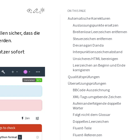
View this page
Edit this page
ON THIS PAGE
Automatische Korrekturen
Auslassungspunkte ersetzen
Breitenlose Leerzeichen entfernen
en sicher, dass die
Steuerzeichen entfernen
erden.
Devanagari Danda
utzer sofort
Interpunktionszeichenabstand
Unsicheres HTML bereinigen
Leerzeichen an Beginn und Ende
korrigieren
Qualitätsprüfungen
Übersetzungsprüfungen
BBCode-Auszeichnung
XML-Tags umgebende Zeichen
Aufeinanderfolgende doppelte
Wörter
Folgt nicht dem Glossar
Doppeltes Leerzeichen
Fluent-Teile
Fluent-Referenzen