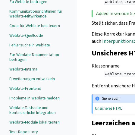
Zu Weblate beitragen
weblate.tran
Kommunikationsrichtlinien für
Added in version 5.3
Weblate-Mitwirkende
Stellt sicher, dass 
Code für Weblate beisteuern
Diese Korrektur kann
Weblate-Quellcode
auch
Interpunktions
Fehlersuche in Weblate
Unsicheres H
Zur Weblate-Dokumentation
beitragen
Klassenname
:
Weblate-Interna
weblate.tran
Erweiterungen entwickeln
Entfernt unsichere 
Weblate-Frontend
Probleme in Weblate melden
Siehe auch
Weblate-Testsuite und
Unsicheres HTML
kontinuierliche Integration
Leerzeichen 
Weblate-Module lokal testen
Test-Repository