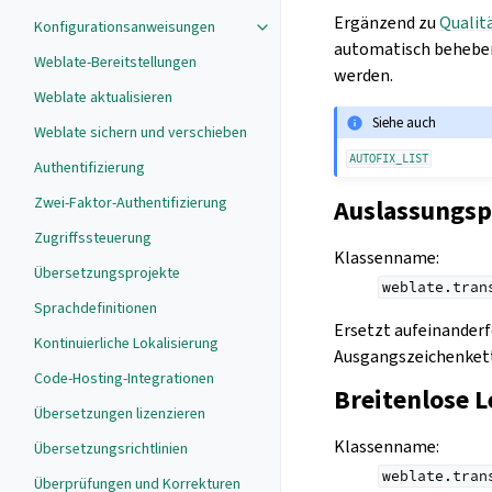
Ergänzend zu
Qualit
Konfigurationsanweisungen
automatisch beheben
Weblate-Bereitstellungen
werden.
Weblate aktualisieren
Siehe auch
Weblate sichern und verschieben
AUTOFIX_LIST
Authentifizierung
Zwei-Faktor-Authentifizierung
Auslassungsp
Zugriffssteuerung
Klassenname
:
Übersetzungsprojekte
weblate.tran
Sprachdefinitionen
Ersetzt aufeinander
Kontinuierliche Lokalisierung
Ausgangszeichenkett
Code-Hosting-Integrationen
Breitenlose 
Übersetzungen lizenzieren
Klassenname
:
Übersetzungsrichtlinien
weblate.tran
Überprüfungen und Korrekturen