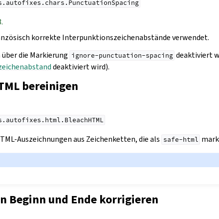
s.autofixes.chars.PunctuationSpacing
.
Französisch korrekte Interpunktionszeichenabstände verwendet.
 über die Markierung
deaktiviert 
ignore-punctuation-spacing
zeichenabstand
deaktiviert wird).
TML bereinigen
s.autofixes.html.BleachHTML
HTML-Auszeichnungen aus Zeichenketten, die als
marki
safe-html
an Beginn und Ende korrigieren