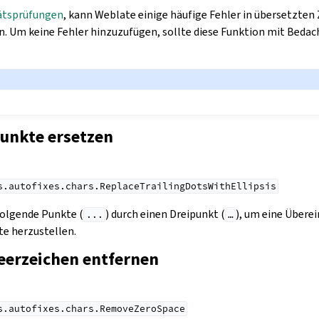
ätsprüfungen
, kann Weblate einige häufige Fehler in übersetzten
. Um keine Fehler hinzuzufügen, sollte diese Funktion mit Beda
unkte ersetzen
s.autofixes.chars.ReplaceTrailingDotsWithEllipsis
folgende Punkte (
) durch einen Dreipunkt (
), um eine Über
...
…
e herzustellen.
Leerzeichen entfernen
s.autofixes.chars.RemoveZeroSpace