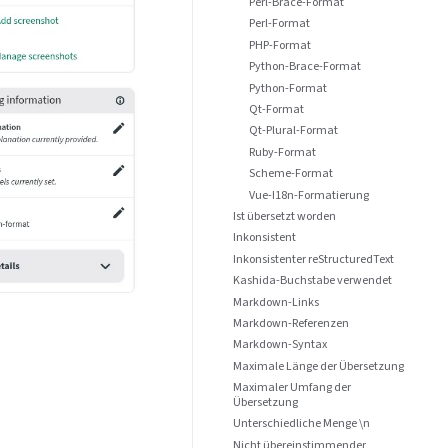
Perl-Brace-Format
Perl-Format
PHP-Format
Python-Brace-Format
Python-Format
Qt-Format
Qt-Plural-Format
Ruby-Format
Scheme-Format
Vue-I18n-Formatierung
Ist übersetzt worden
Inkonsistent
Inkonsistenter reStructuredText
Kashida-Buchstabe verwendet
Markdown-Links
Markdown-Referenzen
Markdown-Syntax
Maximale Länge der Übersetzung
Maximaler Umfang der
Übersetzung
Unterschiedliche Menge \n
Nicht übereinstimmender