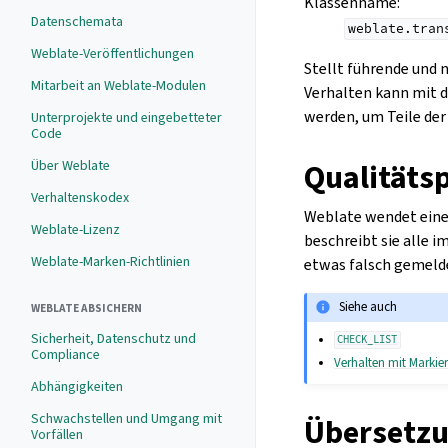
Klassenname
:
Datenschemata
weblate.tran
Weblate-Veröffentlichungen
Stellt führende und 
Mitarbeit an Weblate-Modulen
Verhalten kann mit 
werden, um Teile der
Unterprojekte und eingebetteter
Code
Qualitäts
Über Weblate
Verhaltenskodex
Weblate wendet eine 
Weblate-Lizenz
beschreibt sie alle i
Weblate-Marken-Richtlinien
etwas falsch gemelde
Siehe auch
WEBLATE ABSICHERN
Sicherheit, Datenschutz und
CHECK_LIST
Compliance
Verhalten mit Marki
Abhängigkeiten
Schwachstellen und Umgang mit
Übersetz
Vorfällen