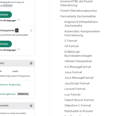
Inneres HTML der Fluent-
Übersetzung
Fluent-Übersetzungssyntax
Formatierte Zeichenketten
AngularJS-Interpolations-
Zeichenkette
Automattic-Komponenten-
Formatierung
C-Format
C#-Format
ECMAScript-
Buchstabenvorlagen
i18next-Interpolation
ICU MessageFormat
Java-Format
Java-MessageFormat
JavaScript-Format
Laravel-Format
Lua-Format
Object-Pascal-Format
Objective-C-Format
Platzhalter in Prozent