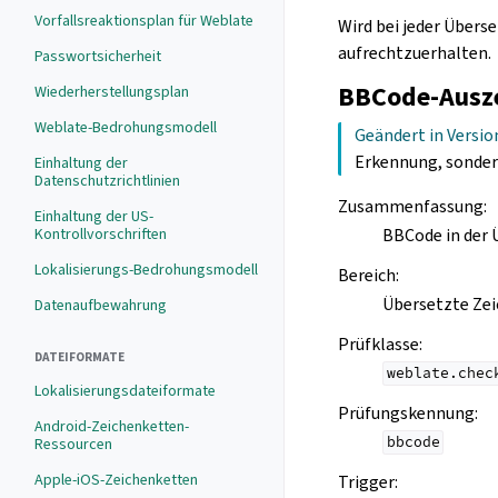
Vorfallsreaktionsplan für Weblate
Wird bei jeder Übers
aufrechtzuerhalten.
Passwortsicherheit
BBCode-Ausz
Wiederherstellungsplan
Weblate-Bedrohungsmodell
Geändert in Versio
Erkennung, sonder
Einhaltung der
Datenschutzrichtlinien
Zusammenfassung
:
Einhaltung der US-
BBCode in der 
Kontrollvorschriften
Lokalisierungs-Bedrohungsmodell
Bereich
:
Übersetzte Ze
Datenaufbewahrung
Prüfklasse
:
DATEIFORMATE
weblate.chec
Lokalisierungsdateiformate
Prüfungskennung
:
Android-Zeichenketten-
bbcode
Ressourcen
Apple-iOS-Zeichenketten
Trigger
: