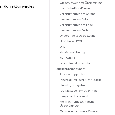
Wiederverwendete Übersetzung
er Korrektur wird es
Identische Pluralformen
Zeilenumbruch am Anfang
Leerzeichen am Anfang
Zeilenumbruch am Ende
Leerzeichen am Ende
Unveränderte Übersetzung
Unsicheres HTML
URL
XML-Auszeichnung
XML-Syntax
Breitenloses Leerzeichen
Quellenüberprüfungen
Auslassungspunkte
Inneres HTML der Fluent-Quelle
Fluent-Quellsyntax
ICU-MessageFormat-Syntax
Lange nicht übersetzt
Mehrfach fehlgeschlagene
Überprüfungen
Mehrere unbenannte Variablen