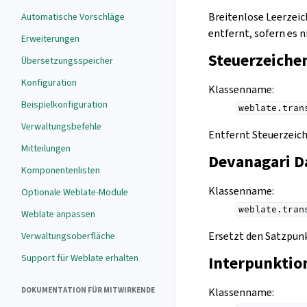
Breitenlose Leerzeich
Automatische Vorschläge
entfernt, sofern es 
Erweiterungen
Steuerzeiche
Übersetzungsspeicher
Konfiguration
Klassenname
:
Beispielkonfiguration
weblate.tran
Verwaltungsbefehle
Entfernt Steuerzeich
Mitteilungen
Devanagari D
Komponentenlisten
Klassenname
:
Optionale Weblate-Module
weblate.tran
Weblate anpassen
Ersetzt den Satzpunk
Verwaltungsoberfläche
Support für Weblate erhalten
Interpunktio
Klassenname
:
DOKUMENTATION FÜR MITWIRKENDE