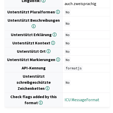
Linguistik:
ⓘ
auch zweisprachig
Unterstützt Pluralformen
ⓘ
No
Unterstützt Beschreibungen
No
ⓘ
Unterstützt Erklärung
ⓘ
No
Unterstützt Kontext
ⓘ
No
Unterstützt Ort
ⓘ
No
Unterstützt Markierungen
ⓘ
No
API-Kennung
formatjs
Unterstützt
schreibgeschützte
No
Zeichenketten
ⓘ
Check flags added by this
ICU MessageFormat
format
ⓘ