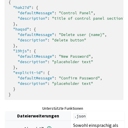
{
"hak27d"
:
{
"defaultMessage"
:
"Control Panel"
,
"description"
:
"title of control panel section"
},
"haqsd"
:
{
"defaultMessage"
:
"Delete user {name}"
,
"description"
:
"delete button"
},
"19hjs"
:
{
"defaultMessage"
:
"New Password"
,
"description"
:
"placeholder text"
},
"explicit-id"
:
{
"defaultMessage"
:
"Confirm Password"
,
"description"
:
"placeholder text"
}
}
Unterstützte Funktionen
Dateierweiterungen
.json
Sowohl einsprachig als